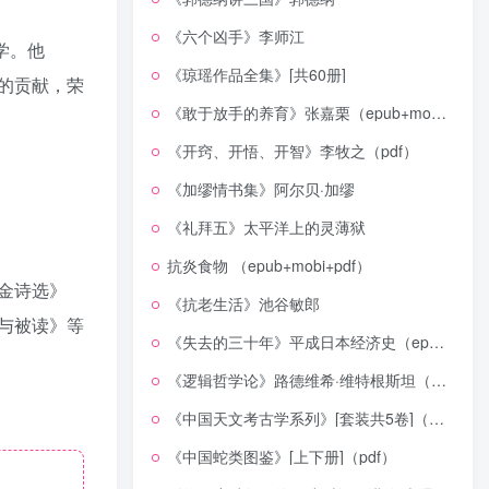
《六个凶手》李师江
学。他
《琼瑶作品全集》[共60册]
出的贡献，荣
《敢于放手的养育》张嘉栗（epub+mobi+azw3+pdf）
《开窍、开悟、开智》李牧之（pdf）
《加缪情书集》阿尔贝·加缪
《礼拜五》太平洋上的灵薄狱
抗炎食物 （epub+mobi+pdf）
金诗选》
《抗老生活》池谷敏郎
与被读》等
《失去的三十年》平成日本经济史（epub+mobi+azw3+pdf）
《逻辑哲学论》路德维希·维特根斯坦（epub+mobi+azw3+pdf）
《中国天文考古学系列》[套装共5卷]（epub+mobi+azw3+pdf）
《中国蛇类图鉴》[上下册]（pdf）