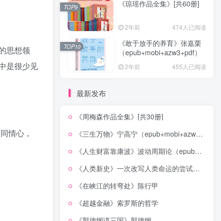
《琼瑶作品全集》[共60册]
TOP9
2年前
474人已阅读
《敢于放手的养育》张嘉栗
TOP10
的思想领
（epub+mobi+azw3+pdf）
中是很少见
2年前
455人已阅读
最新发布
《周梅森作品全集》[共30册]
的同情心，
《三生万物》宁高宁（epub+mobi+azw3+pdf）
《人生财富靠康波》波动周期论（epub+mobi+azw3+pdf）
《人类新史》一次改写人类命运的尝试（epub+mobi+azw3+pdf）
《在峡江的转弯处》陈行甲
《超越金融》索罗斯的哲学
《郭德纲讲三国》郭德纲