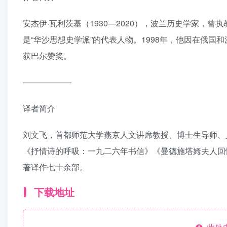
安杰伊·瓦利茨基（1930—2020），波兰历史学家，
是“华沙思想史学派”的代表人物。1998年，他因在俄
获巴尔赞奖。
——————
译者简介
刘文飞，首都师范大学燕京人文讲席教授、博士生导师、
《抒情诗的呼吸：一九二六年书信》《曼德施塔姆夫人回
著译作七十余部。
下载地址