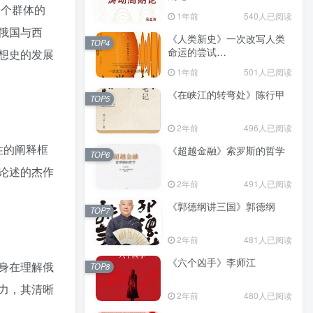
一个群体的
（epub+mobi+azw3+pdf）
1年前
540人已阅读
俄国与西
《人类新史》一次改写人类
TOP4
命运的尝试
想史的发展
（epub+mobi+azw3+pdf）
1年前
501人已阅读
《在峡江的转弯处》陈行甲
TOP5
2年前
496人已阅读
性的阐释框
《超越金融》索罗斯的哲学
TOP6
论述的杰作
2年前
491人已阅读
《郭德纲讲三国》郭德纲
TOP7
2年前
481人已阅读
《六个凶手》李师江
身在理解俄
TOP8
力，其清晰
2年前
480人已阅读