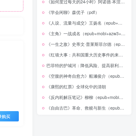
《如何度过每天的24小时》阿诺德·本涅特（epub+mobi+azw3+pdf）
《学会闲聊》森优子（pdf）
《人设、流量与成交》王扬名（epub+mobi+azw3+pdf）
《主角》一战成名（epub+mobi+azw3+pdf）
《一生之敌》史蒂文·普莱斯菲尔德（epub+mobi+azw3+pdf）
《红墙大事：共和国重大历史事件的来龙去脉》（全二册）（pdf）
巴菲特的护城河：降低风险、提高获利的股市真规则(epub+azw3+mobi)
《空腹的神奇自愈力》船濑俊介（epub+mobi+azw3+pdf）
《康熙的红票》全球化中的清朝
《反内耗解压笔记》柳柳（epub+mobi+azw3+pdf）
《自由古巴》革命、救赎与新生（epub+mobi+azw3+pdf）
录购买