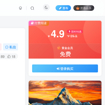
发布
开通会员
付费阅读
4.9
限时特惠
29.9
￥
￥
私信
黄金会员
免费
89
18
登录购买