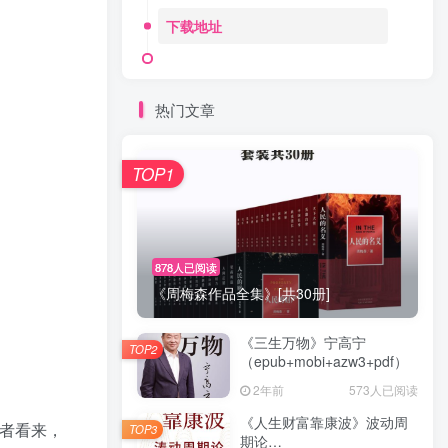
下载地址
热门文章
TOP1
878人已阅读
《周梅森作品全集》[共30册]
《三生万物》宁高宁
TOP2
（epub+mobi+azw3+pdf）
2年前
573人已阅读
《人生财富靠康波》波动周
者看来，
TOP3
期论