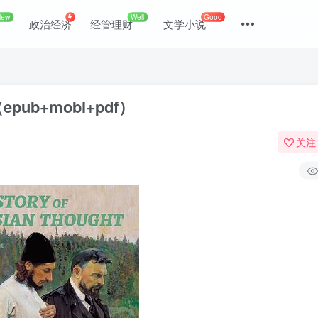
New
Well
Good
政治经济
经管理财
文学小说
b+mobi+pdf）
关注
登录
没有账号？立即注册