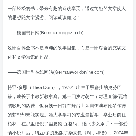
一部轻松的书，带来有趣的阅读享受，通过简短的文章使人
的思想随文字漫游。阅读就该如此！
——德国书评网(Buecher-magazin.de)
这部百科全书不是单纯的轶事搜集，而是一部综合的充满文
化和文学知识的作品。
——德国世界在线网站(Germanworldonline.com)
特亚•多恩（Thea Dorn），1970年出生于黑森州的奥芬巴
赫，成长于半教新教家庭。她十四岁时萌生了对理查德•瓦格
纳歌剧的热爱，但有朝一日能在舞台上亲自饰演布伦希尔德
的梦想却未能实现。她大学学习的专业是哲学，毕业后前往
柏林，在那里结识了里夏德•瓦格纳。继《少女杀手：一部爱
情小说》后，特亚•多恩出版了杂文集《啊，和谐》。2004年