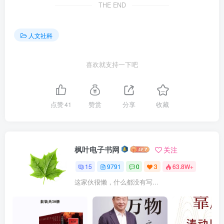
THE END
人文社科
喜欢就支持一下吧
点赞
41
赞赏
分享
收藏
枫叶电子书网
关注
15
9791
0
3
63.8W+
这家伙很懒，什么都没有写...