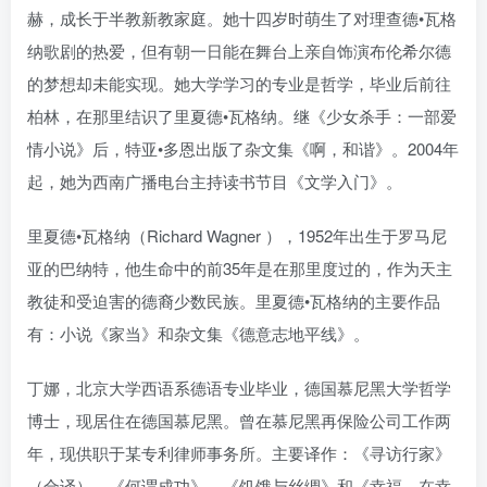
赫，成长于半教新教家庭。她十四岁时萌生了对理查德•瓦格
纳歌剧的热爱，但有朝一日能在舞台上亲自饰演布伦希尔德
的梦想却未能实现。她大学学习的专业是哲学，毕业后前往
柏林，在那里结识了里夏德•瓦格纳。继《少女杀手：一部爱
情小说》后，特亚•多恩出版了杂文集《啊，和谐》。2004年
起，她为西南广播电台主持读书节目《文学入门》。
里夏德•瓦格纳（Richard Wagner ），1952年出生于罗马尼
亚的巴纳特，他生命中的前35年是在那里度过的，作为天主
教徒和受迫害的德裔少数民族。里夏德•瓦格纳的主要作品
有：小说《家当》和杂文集《德意志地平线》。
丁娜，北京大学西语系德语专业毕业，德国慕尼黑大学哲学
博士，现居住在德国慕尼黑。曾在慕尼黑再保险公司工作两
年，现供职于某专利律师事务所。主要译作：《寻访行家》
（合译）、《何谓成功》、《饥饿与丝绸》和《幸福，在幸