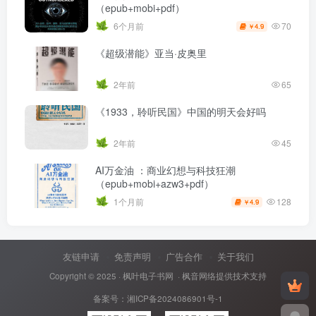
（epub+mobi+pdf）
70
6个月前
4.9
￥
《超级潜能》亚当·皮奥里
2年前
65
《1933，聆听民国》中国的明天会好吗
2年前
45
AI万金油 ：商业幻想与科技狂潮
（epub+mobi+azw3+pdf）
128
1个月前
4.9
￥
友链申请
免责声明
广告合作
关于我们
Copyright © 2025 ·
枫叶电子书网
· 枫音网络提供技术支持
备案号：
湘ICP备2024086901号-1