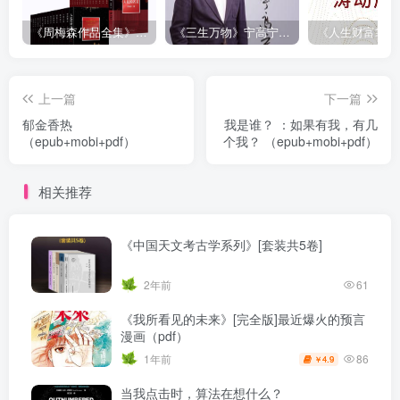
《周梅森作品全集》[共30册]
《三生万物》宁高宁（epub+mobi+azw3+pdf）
上一篇
下一篇
郁金香热
我是谁？ ：如果有我，有几
（epub+mobi+pdf）
个我？ （epub+mobi+pdf）
相关推荐
《中国天文考古学系列》[套装共5卷]
2年前
61
《我所看见的未来》[完全版]最近爆火的预言
漫画（pdf）
86
1年前
4.9
￥
当我点击时，算法在想什么？