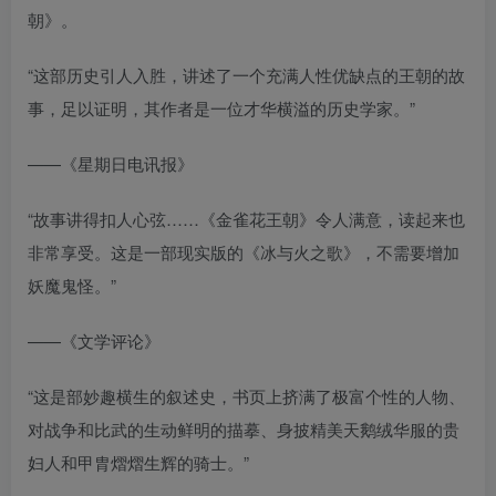
朝》。
“这部历史引人入胜，讲述了一个充满人性优缺点的王朝的故
事，足以证明，其作者是一位才华横溢的历史学家。”
——《星期日电讯报》
“故事讲得扣人心弦……《金雀花王朝》令人满意，读起来也
非常享受。这是一部现实版的《冰与火之歌》，不需要增加
妖魔鬼怪。”
——《文学评论》
“这是部妙趣横生的叙述史，书页上挤满了极富个性的人物、
对战争和比武的生动鲜明的描摹、身披精美天鹅绒华服的贵
妇人和甲胄熠熠生辉的骑士。”