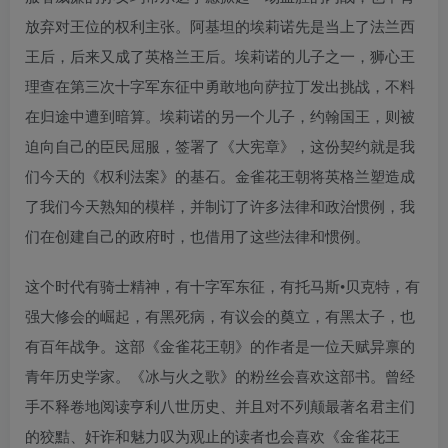
放弃对王位的权利主张。阿基坦的埃莉诺先是当上了法兰西
王后，后来又成了英格兰王后。埃莉诺的儿子之一，狮心王
理查在第三次十字军东征中勇敢地向萨拉丁发出挑战，不料
在归途中遭到暗算。埃莉诺的另一个儿子，约翰国王，则被
迫向自己的臣民屈服，签署了《大宪章》，这份契约就是我
们今天的《权利法案》的基石。金雀花王朝将英格兰塑造成
了我们今天熟知的模样，并制订了许多法律和政治惯例，我
们在创建自己的政府时，也借用了这些法律和惯例。
这个时代有骑士精神，有十字军东征，有托马斯•贝克特，有
强大修会的崛起，有黑死病，有议会的奠立，有黑太子，也
有百年战争。这部《金雀花王朝》的作者是一位天赋异禀的
青年历史学家。《冰与火之歌》的粉丝会喜欢这部书。曾经
手不释卷地阅读亨利八世历史、并且对不列颠最著名君主们
的狡黠、奸诈和魅力叹为观止的读者也会喜欢《金雀花王