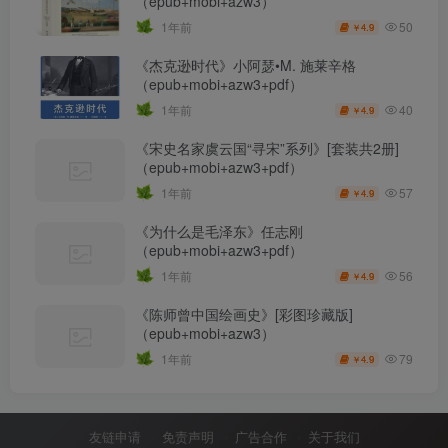
（epub+mobi+azw3）
50
1年前
4.9
￥
《杰克逊时代》小阿瑟•M. 施莱辛格
（epub+mobi+azw3+pdf）
40
1年前
4.9
￥
《宋史名家虞云国“寻宋”系列》[套装共2册]
（epub+mobi+azw3+pdf）
57
1年前
4.9
￥
《为什么是毛泽东》任志刚
（epub+mobi+azw3+pdf）
56
1年前
4.9
￥
《陈师曾中国绘画史》[彩图珍藏版]
（epub+mobi+azw3）
79
1年前
4.9
￥
友链申请
免责声明
广告合作
关于我们