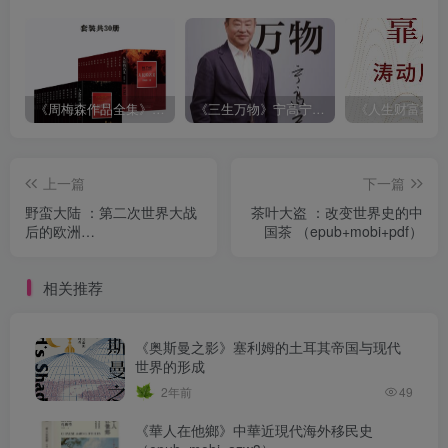
《周梅森作品全集》[共30册]
《三生万物》宁高宁（epub+mobi+azw3+pdf）
上一篇
下一篇
野蛮大陆 ：第二次世界大战
茶叶大盗 ：改变世界史的中
后的欧洲
国茶 （epub+mobi+pdf）
（epub+mobi+pdf）
相关推荐
《奥斯曼之影》塞利姆的土耳其帝国与现代
世界的形成
2年前
49
《華人在他鄉》中華近現代海外移民史