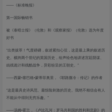
——《标准晚报》
第一国际畅销书
被《泰晤士报》（伦敦）和《观察家报》（伦敦）选为年度
好书
“出类拔萃！气度磅礴，叙述紧扣心弦，这是最上乘的叙述历
史。横跨两个世纪的英国历史，绘声绘色地讲述宫廷阴谋、
凶残诡计和残酷战争，异彩纷呈的王朝史。”
——西蒙•塞巴格•蒙蒂菲奥里，《耶路撒冷：传记》的作者
“这是最具史诗风范、最惊险刺激的历史。我绝不相信会有人
不能从中得到无穷乐趣。”
——汤姆•霍兰，《卢比孔河：罗马共和国的胜利和悲剧》的