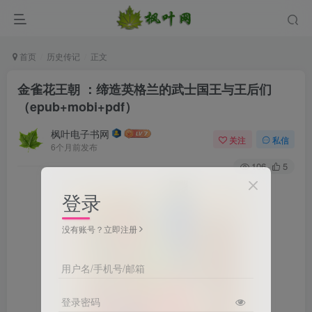
首页
历史传记
正文
金雀花王朝 ：缔造英格兰的武士国王与王后们
（epub+mobi+pdf）
枫叶电子书网
关注
私信
6个月前发布
106
5
登录
没有账号？立即注册
用户名/手机号/邮箱
登录密码