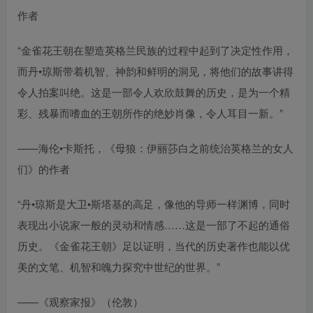
作者
“金雀花王朝在塑造英格兰民族的过程中起到了决定性作用，
而丹•琼斯带着机智、神韵和鲜明的洞见，将他们的故事讲得
令人拍案叫绝。这是一部令人欢欣鼓舞的历史，是为一个精
彩、残暴而嗜血的王朝所作的绝妙肖像，令人耳目一新。”
——海伦•卡斯托，《母狼：伊丽莎白之前统治英格兰的女人
们》的作者
“丹•琼斯是大卫•斯塔基的高足，像他的导师一样渊博，同时
表现出小说家一般的灵动和情感……这是一部了不起的通俗
历史。《金雀花王朝》足以证明，当代的历史著作也能以优
美的文笔、机智和魄力探究中世纪的世界。”
——《观察家报》（伦敦）