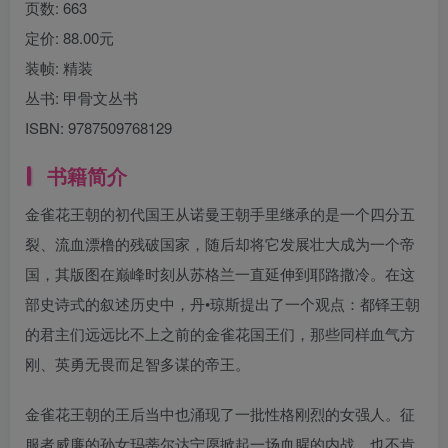
页数:
663
定价:
88.00元
装帧:
精装
丛书:
甲骨文丛书
ISBN:
9787509768129
书籍简介
金雀花王朝的初代国王从诺曼王朝手里继承的是一个四分五
裂、流血漂橹的残破国家，随后却将它发展壮大成为一个帝
国，其版图在巅峰时刻从苏格兰一直延伸到耶路撒冷。在这
部史诗式的叙述历史中，丹•琼斯提出了一个观点：都铎王朝
的君主们远远比不上之前的金雀花国王们，那些同样血气方
刚、英勇无畏而足智多谋的帝王。
金雀花王朝的王后当中也涌现了一批性格刚烈的女强人。征
服者威廉的孙女玛蒂尔达宁愿掀起一场血腥的内战，也不肯