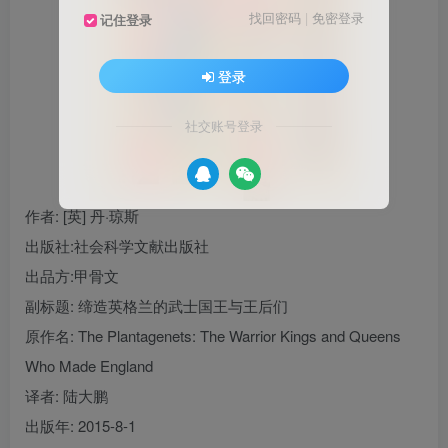
找回密码
|
免密登录
记住登录
登录
社交账号登录
作者
: [英] 丹·琼斯
出版社:
社会科学文献出版社
出品方:
甲骨文
副标题:
缔造英格兰的武士国王与王后们
原作名:
The Plantagenets: The Warrior Kings and Queens
Who Made England
译者
: 陆大鹏
出版年:
2015-8-1