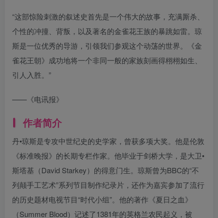
“这部惊险刺激的叙述史首先是一个伟大的故事，充满厮杀、
个性的冲撞、背叛，以及著名的金雀花王族的暴跳如雷。琼
斯是一位优秀的导游，引领我们参观这个动荡的世界。《金
雀花王朝》成功地将一个非同一般的家族刻画得栩栩如生、
引人入胜。”
——《电讯报》
作者简介
丹•琼斯是专攻中世纪史的史学家，曾获多项大奖。他是伦敦
《标准晚报》的长期专栏作家。他毕业于剑桥大学，是大卫•
斯塔基（David Starkey）的得意门生。琼斯曾为BBC的“不
列颠手工艺术”系列节目制作纪录片，还作为嘉宾参加了流行
的历史题材电视节目“时代小组”。他的著作《夏日之血》
（Summer Blood）记述了1381年的英格兰农民起义，被