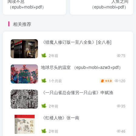
阅读不息
人鱼之间
（epub+mobi+pdf）
（epub+mobi+pdf）
相关推荐
《猎魔人修订版一至八全集》[全八卷]
2年前
75
地球尽头的温室 （epub+mobi+azw3+pdf）
120
1个月前
4.9
￥
《一只山雀总会懂另一只山雀》申赋渔
2年前
35
《红楼人物》张一南
2年前
46