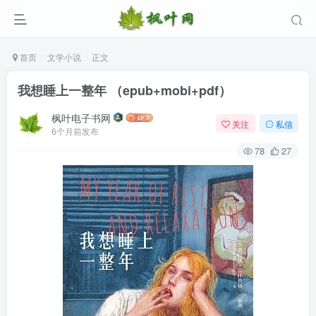
首页
文学小说
正文
我想睡上一整年 （epub+mobi+pdf）
枫叶电子书网
关注
私信
6个月前发布
78
27
登录
没有账号？立即注册
用户名/手机号/邮箱
登录密码