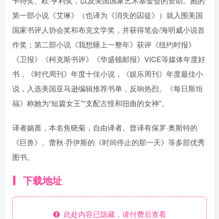
卡特奖、欧·亨利奖，以及美国国家艺术基金会的资助。她的
第一部小说《艾琳》（也译为《消失的囚徒》）就入围美国
国家书评人协会奖和布克文学奖，并获得笔会/海明威小说首
作奖；第二部小说《我想睡上一整年》获评《纽约时报》
《卫报》《柯克斯书评》《华盛顿邮报》VICE等媒体年度好
书，《时代周刊》年度十佳小说，《娱乐周刊》年度最佳小
说，入选美国亚马逊编辑推荐书单，反响热烈。《每日斯坦
福》称她为“短篇女王”“支配古怪和扭曲的女神”。
译者娲蔷，本名焦晓菊，自由译者。曾译有保罗·奥斯特的
《巨兽》、蕾秋·乔伊斯的《时间停止的那一天》等多部优秀
图书。
下载地址
此处内容已隐藏，请付费后查看