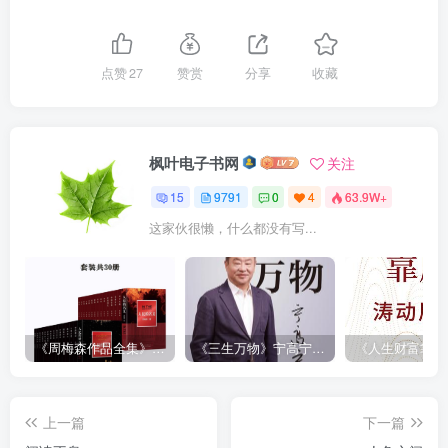
点赞
27
赞赏
分享
收藏
枫叶电子书网
关注
15
9791
0
4
63.9W+
这家伙很懒，什么都没有写...
《周梅森作品全集》[共30册]
《三生万物》宁高宁（epub+mobi+azw3+pdf）
上一篇
下一篇