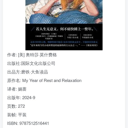
找回密码
|
免密登录
记住登录
登录
社交账号登录
作者
: [美] 奥特莎·莫什费格
出版社:
国际文化出版公司
出品方:
磨铁·大鱼读品
原作名:
My Year of Rest and Relaxation
译者
: 娲蔷
出版年:
2024-9
页数:
272
装帧:
平装
ISBN:
9787512516441