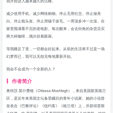
我开始进入越来越久的沉睡。
减少使用手机。减少网络购物。停止无用社交。停止做美
白。停止梳头发。停止用镊子拔毛。一周顶多冲一次澡。在
家里囤满看不完的老电影。每次醒来，会去街角的杂货店买
两大杯咖啡，偶尔挂着眼屎。
等我睡足了觉，一切都会好起来。从前的生活将不过是一场
幻梦而已，我可以无怨无悔地重新开始。
我会不会成为一个全新的人？
作者简介
奥特莎·莫什费格（Ottessa Moshfegh），来自美国新英格兰
区，是近年来美国文坛备受瞩目的青年小说家。她的小说曾
发表在《巴黎评论》《纽约客》《格兰塔》上，并获得普斯