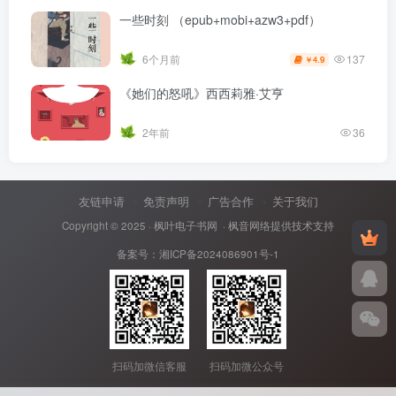
一些时刻 （epub+mobi+azw3+pdf）
137
6个月前
4.9
￥
《她们的怒吼》西西莉雅·艾亨
2年前
36
友链申请
免责声明
广告合作
关于我们
Copyright © 2025 ·
枫叶电子书网
· 枫音网络提供技术支持
备案号：
湘ICP备2024086901号-1
扫码加微信客服
扫码加微公众号