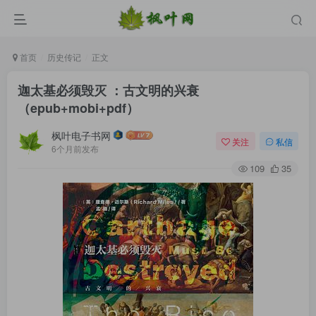
首页
历史传记
正文
迦太基必须毁灭 ：古文明的兴衰
（epub+mobi+pdf）
枫叶电子书网
关注
私信
6个月前发布
109
35
登录
没有账号？立即注册
用户名/手机号/邮箱
登录密码