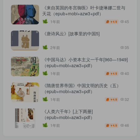
《来自英国的冬宫御医》叶卡捷琳娜二世与
天花（epub+mobi+azw3+pdf）
45
1年前
4.9
￥
《唐诗风云》[故事里的中国5]
2年前
35
《中国马达》小资本主义一千年[960—1949]
（epub+mobi+azw3+pdf）
40
1年前
4.9
￥
《隋唐世界帝国》中国文明的历史（五）
（epub+mobi+azw3+pdf）
32
1年前
4.9
￥
《人类六千年》[上下两册]
（epub+mobi+azw3+pdf）
46
1年前
4.9
￥