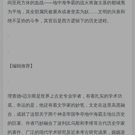
间至死方休的血战——地中海争霸的战火将迦太基的都城夷
为平地，其全部属民被屠杀或者变卖为奴……文明的兴衰和
绝不妥协的斗争，其背后是西方逻辑下的历史进程。
·
·
【编辑推荐】
·
理查德•迈尔斯是世界上古史专业学者，有着扎实的学术功
底，幸运的是，他还有着文学家的妙笔，文史在这里高度融
合，成就了这部关于两个神圣帝国争夺地中海霸主地位历史
的巨著。作者巧妙融合了波利比乌斯和李维等古代历史学家
的著作、广泛的现代学术研究及近来考古研究成果，娓娓道