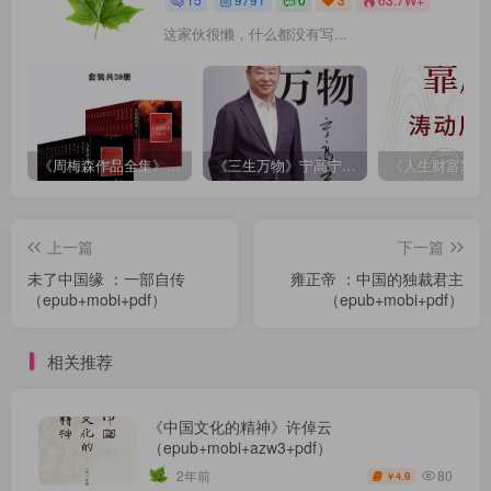
这家伙很懒，什么都没有写...
《周梅森作品全集》[共30册]
《三生万物》宁高宁（epub+mobi+azw3+pdf）
上一篇
下一篇
未了中国缘 ：一部自传
雍正帝 ：中国的独裁君主
（epub+mobi+pdf）
（epub+mobi+pdf）
相关推荐
《中国文化的精神》许倬云
（epub+mobi+azw3+pdf）
80
2年前
4.9
￥