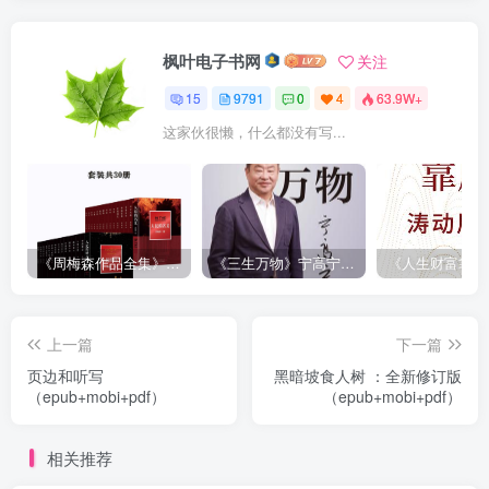
枫叶电子书网
关注
15
9791
0
4
63.9W+
这家伙很懒，什么都没有写...
《周梅森作品全集》[共30册]
《三生万物》宁高宁（epub+mobi+azw3+pdf）
上一篇
下一篇
页边和听写
黑暗坡食人树 ：全新修订版
（epub+mobi+pdf）
（epub+mobi+pdf）
相关推荐