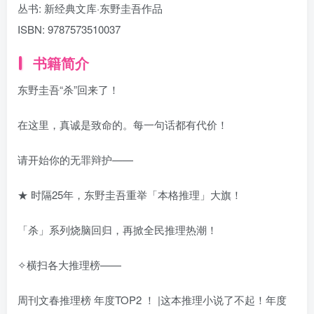
丛书:
新经典文库·东野圭吾作品
ISBN:
9787573510037
书籍简介
东野圭吾“杀”回来了！
在这里，真诚是致命的。每一句话都有代价！
请开始你的无罪辩护——
★ 时隔25年，东野圭吾重举「本格推理」大旗！
「杀」系列烧脑回归，再掀全民推理热潮！
✧横扫各大推理榜——
周刊文春推理榜 年度TOP2 ！ |这本推理小说了不起！年度