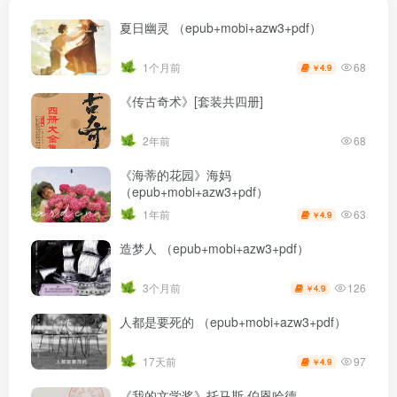
夏日幽灵 （epub+mobi+azw3+pdf）
68
1个月前
4.9
￥
《传古奇术》[套装共四册]
2年前
68
《海蒂的花园》海妈
（epub+mobi+azw3+pdf）
63
1年前
4.9
￥
造梦人 （epub+mobi+azw3+pdf）
126
3个月前
4.9
￥
人都是要死的 （epub+mobi+azw3+pdf）
97
17天前
4.9
￥
《我的文学奖》托马斯·伯恩哈德