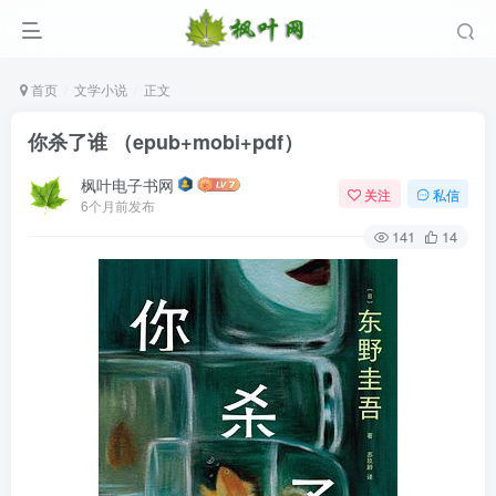
首页
文学小说
正文
你杀了谁 （epub+mobi+pdf）
枫叶电子书网
关注
私信
6个月前发布
141
14
登录
没有账号？立即注册
用户名/手机号/邮箱
登录密码