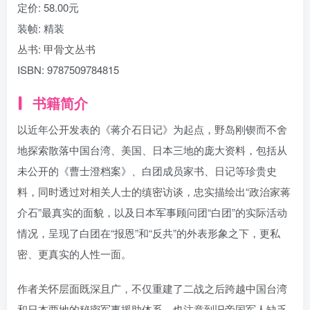
定价:
58.00元
装帧:
精装
丛书:
甲骨文丛书
ISBN:
9787509784815
书籍简介
以近年公开发表的《蒋介石日记》为起点，野岛刚锲而不舍
地探索散落中国台湾、美国、日本三地的庞大资料，包括从
未公开的《曹士澄档案》、白团成员家书、日记等珍贵史
料，同时透过对相关人士的缜密访谈，忠实描绘出“政治家蒋
介石”最真实的面貌，以及日本军事顾问团“白团”的实际活动
情况，呈现了白团在“报恩”和“反共”的外表形象之下，更私
密、更真实的人性一面。
作者关怀层面既深且广，不仅重建了二战之后跨越中国台湾
和日本两地的秘密军事援助体系，也注意到旧帝国军人缺乏