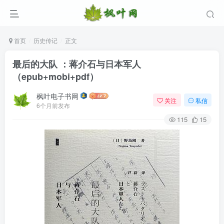
首页
历史传记
正文
最后的大队 ：蒋介石与日本军人
（epub+mobi+pdf）
枫叶电子书网
关注
私信
6个月前发布
115
15
登录
没有账号？立即注册
用户名/手机号/邮箱
登录密码