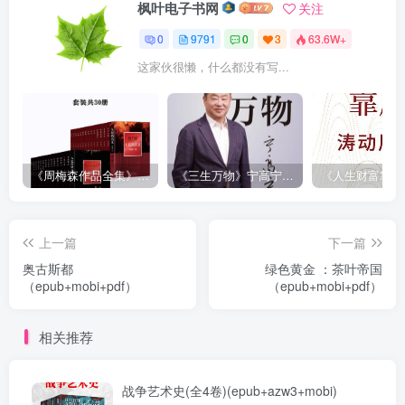
枫叶电子书网
关注
0
9791
0
3
63.6W+
这家伙很懒，什么都没有写...
《周梅森作品全集》[共30册]
《三生万物》宁高宁（epub+mobi+azw3+pdf）
上一篇
下一篇
奥古斯都
绿色黄金 ：茶叶帝国
（epub+mobi+pdf）
（epub+mobi+pdf）
相关推荐
战争艺术史(全4卷)(epub+azw3+mobi)