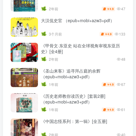
47
2年前
4.9
￥
大汉侃史官 （epub+mobi+azw3+pdf）
133
3个月前
4.9
￥
《甲骨文·东亚史 站在全球视角审视东亚历
史》[全4册]
2年前
48
《圣山来客》追寻拜占庭的余辉
（epub+mobi+azw3+pdf）
67
1年前
4.9
￥
《历史老师教你读历史》[套装2册]
（epub+mobi+azw3+pdf）
61
1年前
4.9
￥
《中国志怪系列：第一辑》[全五册]
2年前
40