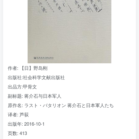
找回密码
|
免密登录
记住登录
登录
社交账号登录
作者
: 【日】野岛刚
出版社:
社会科学文献出版社
出品方:
甲骨文
副标题:
蒋介石与日本军人
原作名:
ラスト・バタリオン 蒋介石と日本軍人たち
译者
: 芦荻
出版年:
2016-10-1
页数:
413