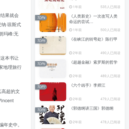
（epub+mobi+azw3+pdf）
1年前
535人已阅读
剧结果就会
《人类新史》一次改写人类
TOP4
命运的尝试
纳·琼斯式
（epub+mobi+azw3+pdf）
1年前
500人已阅读
朗玛峰:无
《在峡江的转弯处》陈行甲
TOP5
2年前
490人已阅读
有这本书让
《超越金融》索罗斯的哲学
TOP6
国家地理旅行
2年前
489人已阅读
《六个凶手》李师江
TOP7
其高超的文
2年前
479人已阅读
cent
《郭德纲讲三国》郭德纲
TOP8
2年前
478人已阅读
编年史中。