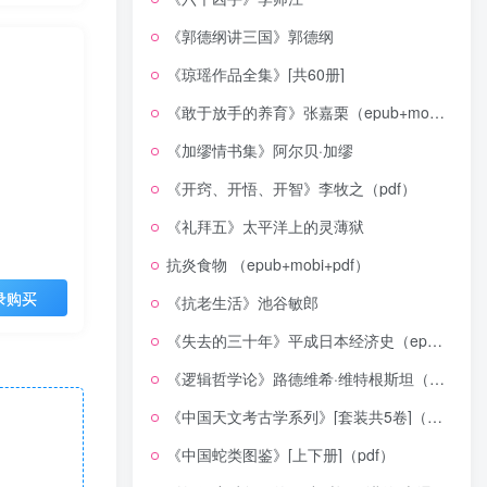
《郭德纲讲三国》郭德纲
《琼瑶作品全集》[共60册]
《敢于放手的养育》张嘉栗（epub+mobi+azw3+pdf）
《加缪情书集》阿尔贝·加缪
《开窍、开悟、开智》李牧之（pdf）
《礼拜五》太平洋上的灵薄狱
抗炎食物 （epub+mobi+pdf）
录购买
《抗老生活》池谷敏郎
《失去的三十年》平成日本经济史（epub+mobi+azw3+pdf）
《逻辑哲学论》路德维希·维特根斯坦（epub+mobi+azw3+pdf）
《中国天文考古学系列》[套装共5卷]（epub+mobi+azw3+pdf）
《中国蛇类图鉴》[上下册]（pdf）