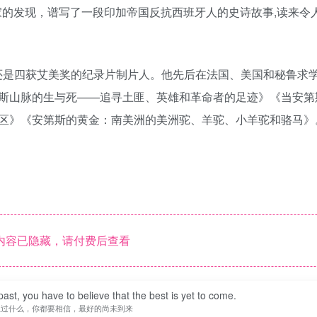
家的发现，谱写了一段印加帝国反抗西班牙人的史诗故事,读来令
类学家，还是四获艾美奖的纪录片制片人。他先后在法国、美国和秘鲁求
斯山脉的生与死——追寻土匪、英雄和革命者的足迹》《当安第
区》《安第斯的黄金：南美洲的美洲驼、羊驼、小羊驼和骆马》
内容已隐藏，请付费后查看
st, you have to believe that the best is yet to come.
生过什么，你都要相信，最好的尚未到来