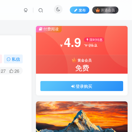
发布
开通会员
付费阅读
4.9
限时特惠
29.9
￥
￥
私信
黄金会员
免费
127
26
登录购买