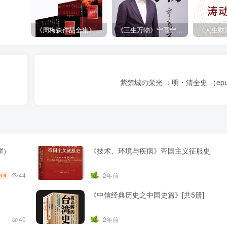
《周梅森作品全集》[共30册]
《三生万物》宁高宁（epub+mobi+azw3+pdf）
紫禁城の栄光 ：明・清全史 （epub+
f）
《技术、环境与疾病》帝国主义征服史
44
2年前
4.9
《中信经典历史之中国史篇》[共5册]
40
2年前