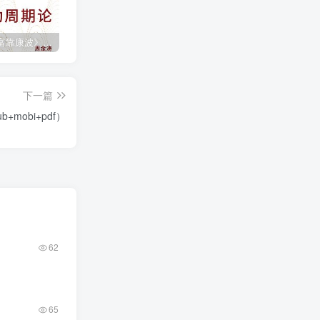
《人生财富靠康波》波动周期论（epub+mobi+azw3+pdf）
《人类新史》一次改写人类命运的尝试（epub+mobi+azw3+pdf）
《在峡江的转弯处》陈行甲
下一篇
mobi+pdf）
62
65