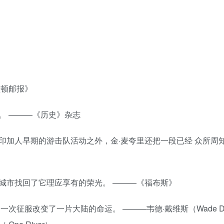
盛顿邮报》
。 ———《历史》杂志
印加人早期的游击队活动之外，金·麦夸里还把一段已经 众所周
城市找回了它理应享有的荣光。 ———《福布斯》
征服改变了一片大陆的命运。 ———韦德·戴维斯（Wade Da