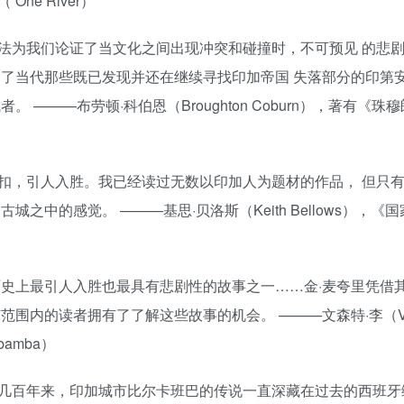
e River）
法为我们论证了当文化之间出现冲突和碰撞时，不可预见 的悲
了当代那些既已发现并还在继续寻找印加帝国 失落部分的印第安
———布劳顿·科伯恩（Broughton Coburn），著有《珠穆
扣，引人入胜。我已经读过无数以印加人为题材的作品， 但只
中的感觉。 ———基思·贝洛斯（Keith Bellows），《
历史上最引人入胜也最具有悲剧性的故事之一……金·麦夸里凭借
围内的读者拥有了了解这些故事的机会。 ———文森特·李（Vin
bamba）
几百年来，印加城市比尔卡班巴的传说一直深藏在过去的西班牙