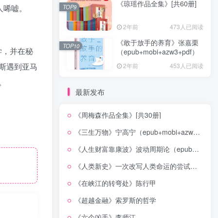
《琼瑶作品全集》[共60册]
人唏嘘。
TOP9
2年前
473人已阅读
《敢于放手的养育》张嘉栗
TOP10
学，并在秘
（epub+mobi+azw3+pdf）
斯遇到亚马
2年前
453人已阅读
。
最新发布
《周梅森作品全集》[共30册]
《三生万物》宁高宁（epub+mobi+azw3+pdf）
《人生财富靠康波》波动周期论（epub+mobi+azw3+pdf）
《人类新史》一次改写人类命运的尝试（epub+mobi+azw3+pdf）
《在峡江的转弯处》陈行甲
《超越金融》索罗斯的哲学
《六个凶手》李师江