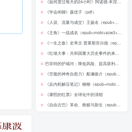
《如何度过每天的24小时》阿诺德·本涅特（epub+mobi+azw3+pdf）
《学会闲聊》森优子（pdf）
《人设、流量与成交》王扬名（epub+mobi+azw3+pdf）
《主角》一战成名（epub+mobi+azw3+pdf）
《一生之敌》史蒂文·普莱斯菲尔德（epub+mobi+azw3+pdf）
《红墙大事：共和国重大历史事件的来龙去脉》（全二册）（pdf）
巴菲特的护城河：降低风险、提高获利的股市真规则(epub+azw3+mobi)
《空腹的神奇自愈力》船濑俊介（epub+mobi+azw3+pdf）
《反内耗解压笔记》柳柳（epub+mobi+azw3+pdf）
《康熙的红票》全球化中的清朝
《自由古巴》革命、救赎与新生（epub+mobi+azw3+pdf）