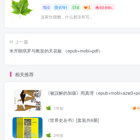
0
9791
0
3
63.6W+
这家伙很懒，什么都没有写...
上一篇
米开朗琪罗与教皇的天花板 （epub+mobi+pdf）
相关推荐
《被誤解的加薩》岡真理（epub+mobi+azw3+pd
1年前
￥
《世界史丛书》[套装共6册]
2年前