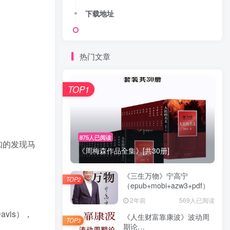
下载地址
热门文章
TOP1
875人已阅读
知的发现马
《周梅森作品全集》[共30册]
《三生万物》宁高宁
TOP2
（epub+mobi+azw3+pdf）
2年前
569人已阅读
vis），
《人生财富靠康波》波动周
TOP3
期论