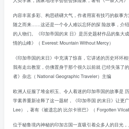
人类学家，国家地理学会驻会探险家，著有《一条大河》（ On
内容丰富多彩、构思磅礴大气，作者用富有技巧的叙事方
随之而来……这还是一个令人难以忘怀的探 险故事，介绍
的人物们。《印加帝国的末 日》是历史题材作品的集大成者。 
情的山峰》（ Everest: Mountain Without Mercy）
《印加帝国的末日》中充满了惊喜，它讲述的历史环环相
我有走出教室，仿佛置身于那个很久以前就 已经失落了的古城之
者》杂志（ National Geographic Traveler）主编
欧洲人征服了堆金积玉、令人着迷的印加帝国的故事是 
学素养重新诠释了这一题材，《印加帝国 的末日》让更广范
Lee），著有《被遗忘的 比尔卡班巴》（ Forgotten Vilca
位于秘鲁境内神秘的印加古国一直吸引着众多人的目光，