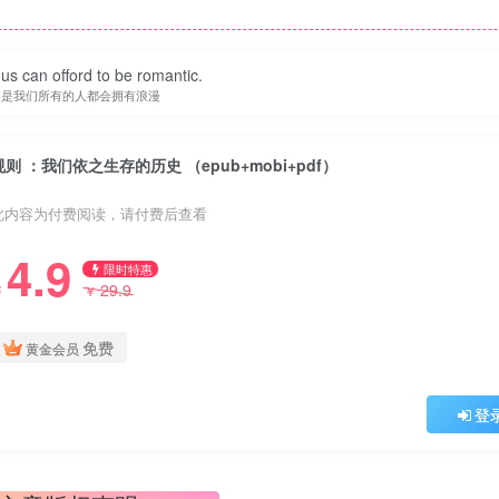
f us can offord to be romantic.
不是我们所有的人都会拥有浪漫
规则 ：我们依之生存的历史 （epub+mobi+pdf）
此内容为付费阅读，请付费后查看
4.9
限时特惠
29.9
￥
￥
免费
黄金会员
登