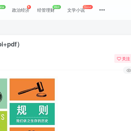
New
Well
Good
政治经济
经管理财
文学小说
+pdf）
关注
登录
没有账号？立即注册