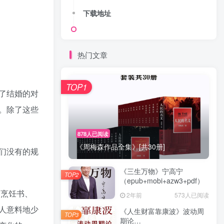
下载地址
热门文章
TOP1
了结婚的对
。除了这些
878人已阅读
《周梅森作品全集》[共30册]
们没有的规
《三生万物》宁高宁
TOP2
（epub+mobi+azw3+pdf）
、烹饪书、
2年前
573人已阅读
人意料地少
《人生财富靠康波》波动周
TOP3
期论