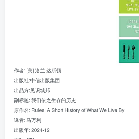
作者
: [美] 洛兰·达斯顿
出版社:
中信出版集团
出品方:
见识城邦
副标题:
我们依之生存的历史
原作名:
Rules: A Short History of What We Live By
译者
: 马万利
出版年:
2024-12