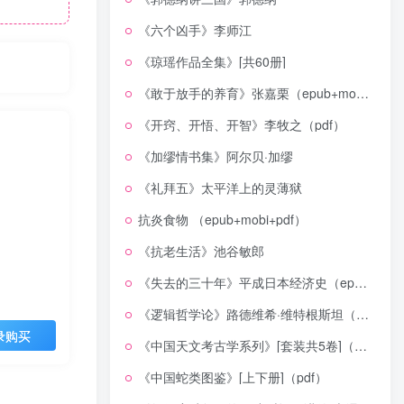
《六个凶手》李师江
《琼瑶作品全集》[共60册]
《敢于放手的养育》张嘉栗（epub+mobi+azw3+pdf）
《开窍、开悟、开智》李牧之（pdf）
《加缪情书集》阿尔贝·加缪
《礼拜五》太平洋上的灵薄狱
抗炎食物 （epub+mobi+pdf）
《抗老生活》池谷敏郎
《失去的三十年》平成日本经济史（epub+mobi+azw3+pdf）
《逻辑哲学论》路德维希·维特根斯坦（epub+mobi+azw3+pdf）
录购买
《中国天文考古学系列》[套装共5卷]（epub+mobi+azw3+pdf）
《中国蛇类图鉴》[上下册]（pdf）