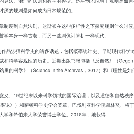
的算法、治理的法则和教学的模型。她生动地说明了规则是如何
讨厌的规则是如何成为日常规范的。
章制度到自然法则。达斯顿在这些多样性之下探究规则什么时候
哲学本身一样古老，而另一些则像计算机一样现代。
她的作品涉猎科学史的诸多话题，包括概率统计史、早期现代科学
科学客观性的历史。近期出版书籍包括《反自然》（Gegen d
《档案馆里的科学》（Science in the Archives，2017）和《理性
意义、19世纪末以来科学领域的国际治理，以及道德和自然秩序
代概率论》）和萨顿科学史学会奖章、巴伐利亚科学院谢林奖、格
学和希伯来大学荣誉博士学位。2018年，她获得…