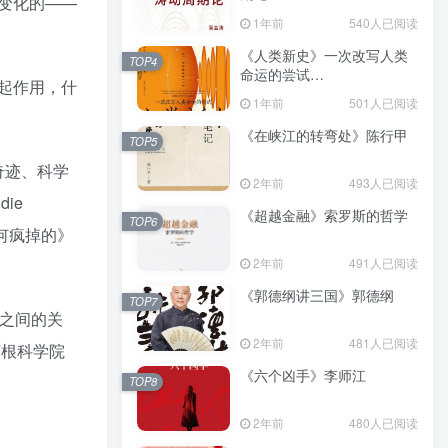
变化的——
（epub+mobi+azw3+pdf）
1年前
540人已阅读
《人类新史》一次改写人类
TOP4
命运的尝试
起作用，什
（epub+mobi+azw3+pdf）
1年前
501人已阅读
《在峡江的转弯处》陈行甲
TOP5
奇迹、科学
2年前
493人已阅读
ie
《超越金融》索罗斯的哲学
TOP6
是如何疯掉的》
2年前
491人已阅读
《郭德纲讲三国》郭德纲
TOP7
之间的关
2年前
481人已阅读
丁根科学院
《六个凶手》李师江
TOP8
2年前
480人已阅读