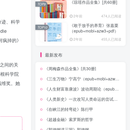
《琼瑶作品全集》[共60册]
TOP9
2年前
474人已阅读
奇迹、科学
《敢于放手的养育》张嘉栗
TOP10
ie
（epub+mobi+azw3+pdf）
2年前
455人已阅读
是如何疯掉的》
最新发布
之间的关
《周梅森作品全集》[共30册]
丁根科学院
《三生万物》宁高宁（epub+mobi+azw3+pdf）
戴维奖。她
《人生财富靠康波》波动周期论（epub+mobi+azw3+pdf）
《人类新史》一次改写人类命运的尝试（epub+mobi+azw3+pdf）
《在峡江的转弯处》陈行甲
《超越金融》索罗斯的哲学
《郭德纲讲三国》郭德纲