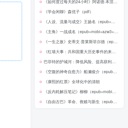
《如何度过每天的24小时》阿诺德·本涅特（epub+mobi+azw3+pdf）
《学会闲聊》森优子（pdf）
《人设、流量与成交》王扬名（epub+mobi+azw3+pdf）
《主角》一战成名（epub+mobi+azw3+pdf）
《一生之敌》史蒂文·普莱斯菲尔德（epub+mobi+azw3+pdf）
《红墙大事：共和国重大历史事件的来龙去脉》（全二册）（pdf）
巴菲特的护城河：降低风险、提高获利的股市真规则(epub+azw3+mobi)
《空腹的神奇自愈力》船濑俊介（epub+mobi+azw3+pdf）
《康熙的红票》全球化中的清朝
《反内耗解压笔记》柳柳（epub+mobi+azw3+pdf）
《自由古巴》革命、救赎与新生（epub+mobi+azw3+pdf）