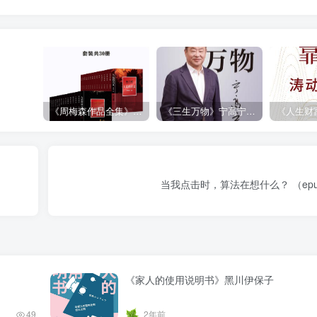
《周梅森作品全集》[共30册]
《三生万物》宁高宁（epub+mobi+azw3+pdf）
当我点击时，算法在想什么？ （epub+
《家人的使用说明书》黑川伊保子
49
2年前