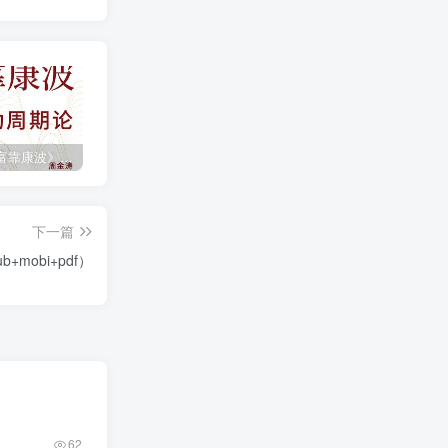
《人生财富靠康波》波动周期论（epub+mobi+azw3+pdf）
《人类新史》一次改写人类命运的尝试（epub+mobi+azw3+pdf）
《在峡江的转弯处》陈行甲
下一篇
mobi+pdf）
62