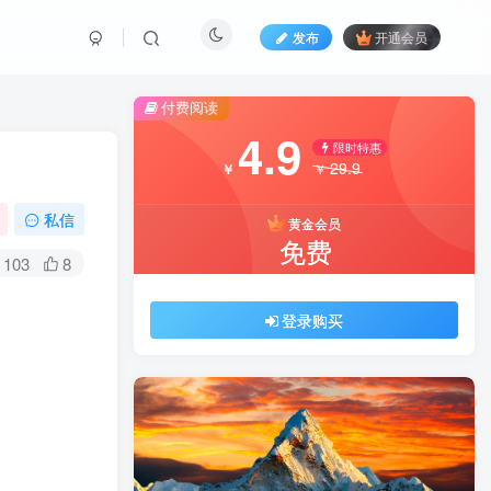
发布
开通会员
付费阅读
4.9
限时特惠
29.9
￥
￥
私信
黄金会员
免费
103
8
登录购买