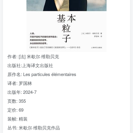
找回密码
|
免密登录
记住登录
登录
社交账号登录
作者
: [法] 米歇尔·维勒贝克
出版社:
上海译文出版社
原作名:
Les particules élémentaires
译者
: 罗国林
出版年:
2024-7
页数:
355
定价:
69
装帧:
精装
丛书:
米歇尔·维勒贝克作品