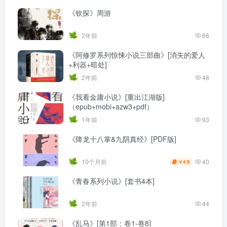
《钦探》周游
2年前
66
《阿修罗系列惊悚小说三部曲》[消失的爱人
+利器+暗处]
2年前
48
《我看金庸小说》[重出江湖版]
（epub+mobi+azw3+pdf）
1年前
93
《降龙十八掌&九阴真经》[PDF版]
40
10个月前
4.9
￥
《青春系列小说》[套书4本]
2年前
44
《乱马》[第1部：卷1-卷8]