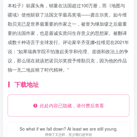
本粒子》崭露头角，销量在法国超过100万册，而《地图与
疆域》使他斩获了法国文学最高奖项——龚古尔奖。如今维
勒贝克已是世界最重要的作家之一，被誉为继加缪之后最重
要的法国作家，也是最诚实质问生存意义的思想家。被翻译
成数十种语言于全球发行。评论家辛齐亚娜•拉维尼在2021年
说：“如果瑞典学院不怕激起美学和伦理、道德和政治上的争
议，那么现在就该把诺贝尔奖授予维勒贝克，因为他的作品
独一无二地反映了时代精神。”
下载地址
此处内容已隐藏，请付费后查看
So what if we fall down? At least we are still young.
摔倒了又怎样，至少我们还年轻