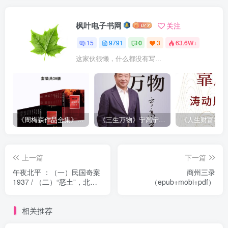
枫叶电子书网
关注
15
9791
0
3
63.6W+
这家伙很懒，什么都没有写...
《周梅森作品全集》[共30册]
《三生万物》宁高宁（epub+mobi+azw3+pdf）
上一篇
下一篇
午夜北平 ：（一）民国奇案
商州三录
1937 / （二）“恶土”，北平
（epub+mobi+pdf）
的堕落乐园
（epub+mobi+pdf）
相关推荐