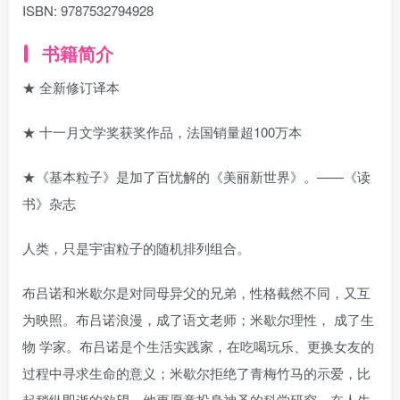
ISBN:
9787532794928
书籍简介
★ 全新修订译本
★ 十一月文学奖获奖作品，法国销量超100万本
★《基本粒子》是加了百忧解的《美丽新世界》。——《读
书》杂志
人类，只是宇宙粒子的随机排列组合。
布吕诺和米歇尔是对同母异父的兄弟，性格截然不同，又互
为映照。布吕诺浪漫，成了语文老师；米歇尔理性， 成了生
物 学家。布吕诺是个生活实践家，在吃喝玩乐、更换女友的
过程中寻求生命的意义；米歇尔拒绝了青梅竹马的示爱，比
起稍纵即逝的欲望，他更愿意投身神圣的科学研究。在人生