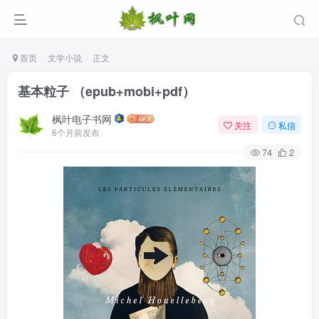
首页
文学小说
正文
基本粒子 （epub+mobi+pdf）
枫叶电子书网
关注
私信
6个月前发布
74
2
登录
没有账号？立即注册
用户名/手机号/邮箱
登录密码