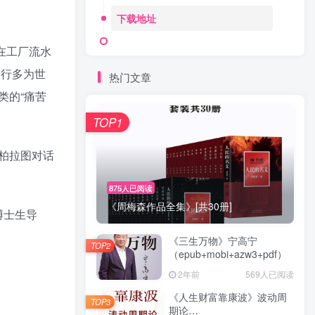
下载地址
在工厂流水
品行多为世
热门文章
类的“痛苦
TOP1
柏拉图对话
875人已阅读
《周梅森作品全集》[共30册]
博士生导
《三生万物》宁高宁
TOP2
（epub+mobi+azw3+pdf）
2年前
569人已阅读
《人生财富靠康波》波动周
TOP3
期论