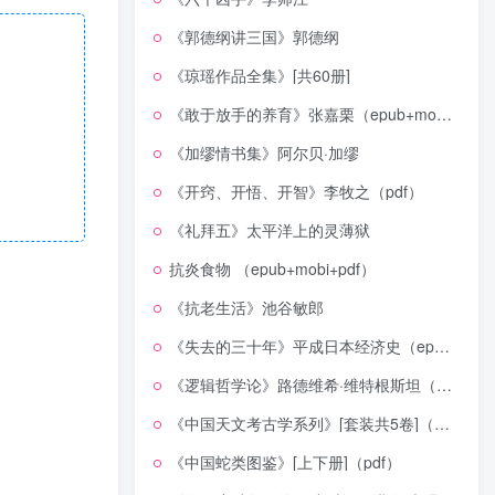
《郭德纲讲三国》郭德纲
《琼瑶作品全集》[共60册]
《敢于放手的养育》张嘉栗（epub+mobi+azw3+pdf）
《加缪情书集》阿尔贝·加缪
《开窍、开悟、开智》李牧之（pdf）
《礼拜五》太平洋上的灵薄狱
抗炎食物 （epub+mobi+pdf）
《抗老生活》池谷敏郎
《失去的三十年》平成日本经济史（epub+mobi+azw3+pdf）
《逻辑哲学论》路德维希·维特根斯坦（epub+mobi+azw3+pdf）
《中国天文考古学系列》[套装共5卷]（epub+mobi+azw3+pdf）
《中国蛇类图鉴》[上下册]（pdf）