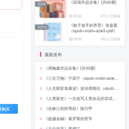
《琼瑶作品全集》[共60册]
TOP9
2年前
472人已阅读
《敢于放手的养育》张嘉栗
TOP10
（epub+mobi+azw3+pdf）
2年前
453人已阅读
最新发布
《周梅森作品全集》[共30册]
《三生万物》宁高宁（epub+mobi+azw3+pdf）
《人生财富靠康波》波动周期论（epub+mobi+azw3+pdf）
《人类新史》一次改写人类命运的尝试（epub+mobi+azw3+pdf）
《在峡江的转弯处》陈行甲
录购买
《超越金融》索罗斯的哲学
《六个凶手》李师江