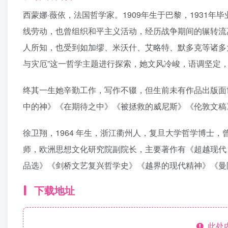
西蒙娜·薇依，法国哲学家。1909年生于巴黎，1931
线劳动，也曾组织和平主义活动，经历战争期间的辗转流
人所知，也受到如加缪、米沃什、艾略特、默多克等诸多
与灾厄”这一哲学主题进行探索，她文风冷峻，语调坚定
终其一生她辛勤工作，写作不辍，但生前未有作品出版面
中的神》《在期待之中》《被拯救的威尼斯》《伦敦文稿
徐卫翔，1964 年生，浙江衢州人，复旦大学哲学博士
师，欧洲思想文化研究院副院长，主要著作有《超越现代
品选》《剑桥文艺复兴哲学史》《越界的现代精神》《曼
下载地址
此处