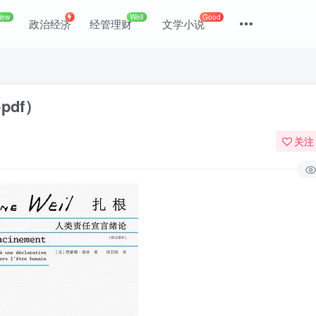
New
Well
Good
政治经济
经管理财
文学小说
pdf）
关注
登录
没有账号？立即注册