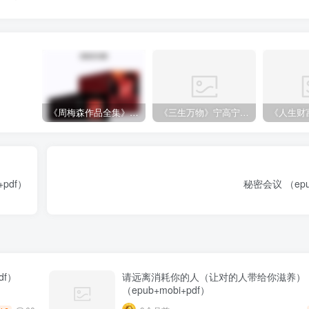
《周梅森作品全集》[共30册]
《三生万物》宁高宁（epub+mobi+azw3+pdf）
pdf）
秘密会议 （epub
df）
请远离消耗你的人（让对的人带给你滋养）
（epub+mobi+pdf）