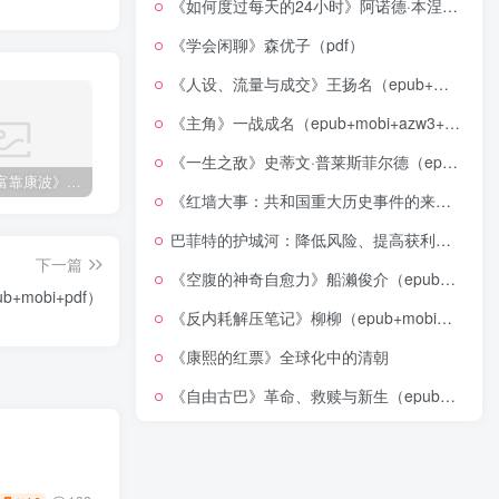
《如何度过每天的24小时》阿诺德·本涅特（epub+mobi+azw3+pdf）
《学会闲聊》森优子（pdf）
《人设、流量与成交》王扬名（epub+mobi+azw3+pdf）
《主角》一战成名（epub+mobi+azw3+pdf）
《一生之敌》史蒂文·普莱斯菲尔德（epub+mobi+azw3+pdf）
《人生财富靠康波》波动周期论（epub+mobi+azw3+pdf）
《人类新史》一次改写人类命运的尝试（epub+mobi+azw3+pdf）
《在峡江的转弯处》陈行甲
《红墙大事：共和国重大历史事件的来龙去脉》（全二册）（pdf）
巴菲特的护城河：降低风险、提高获利的股市真规则(epub+azw3+mobi)
下一篇
《空腹的神奇自愈力》船濑俊介（epub+mobi+azw3+pdf）
+mobi+pdf）
《反内耗解压笔记》柳柳（epub+mobi+azw3+pdf）
《康熙的红票》全球化中的清朝
《自由古巴》革命、救赎与新生（epub+mobi+azw3+pdf）