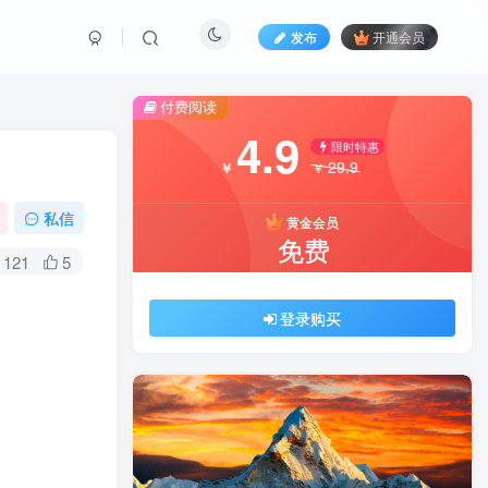
发布
开通会员
付费阅读
4.9
限时特惠
29.9
￥
￥
私信
黄金会员
免费
121
5
登录购买