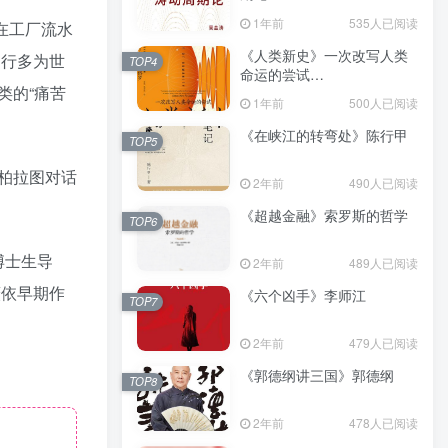
（epub+mobi+azw3+pdf）
1年前
535人已阅读
在工厂流水
《人类新史》一次改写人类
品行多为世
TOP4
命运的尝试
类的“痛苦
（epub+mobi+azw3+pdf）
1年前
500人已阅读
《在峡江的转弯处》陈行甲
TOP5
柏拉图对话
2年前
490人已阅读
《超越金融》索罗斯的哲学
TOP6
博士生导
2年前
489人已阅读
薇依早期作
《六个凶手》李师江
TOP7
2年前
479人已阅读
《郭德纲讲三国》郭德纲
TOP8
2年前
478人已阅读