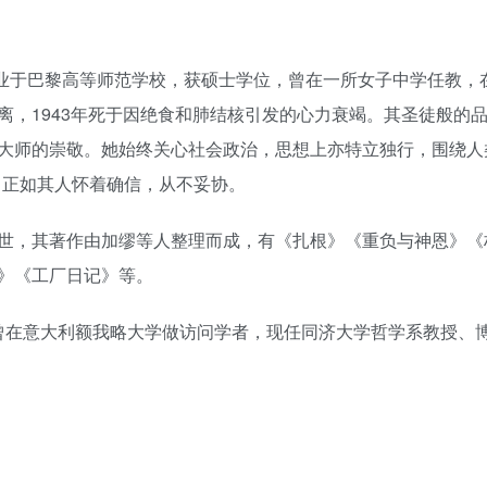
年毕业于巴黎高等师范学校，获硕士学位，曾在一所女子中学任教，
离，1943年死于因绝食和肺结核引发的心力衰竭。其圣徒般的
大师的崇敬。她始终关心社会政治，思想上亦特立独行，围绕人
，正如其人怀着确信，从不妥协。
世，其著作由加缪等人整理而成，有《扎根》《重负与神恩》《
》《工厂日记》等。
，曾在意大利额我略大学做访问学者，现任同济大学哲学系教授、