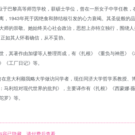
年毕业于巴黎高等师范学校，获硕士学位，曾在一所女子中学任教，
离，1943年死于因绝食和肺结核引发的心力衰竭。其圣徒般的
大师的崇敬。她始终关心社会政治，思想上亦特立独行，围绕人
，正如其人怀着确信，从不妥协。
世，其著作由加缪等人整理而成，有《扎根》《重负与神恩》《
》《工厂日记》等。
，曾在意大利额我略大学做访问学者，现任同济大学哲学系教授、
：马利坦对现代世界的批判》，主要译作有《扎根》《西蒙娜·
陀罗》等。
内容已隐藏，请付费后查看