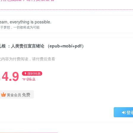
eam, everything is possible.
敢于梦想，一切都将成为可能
扎根 ：人类责任宣言绪论 （epub+mobi+pdf）
此内容为付费阅读，请付费后查看
4.9
限时特惠
29.9
￥
￥
免费
黄金会员
登