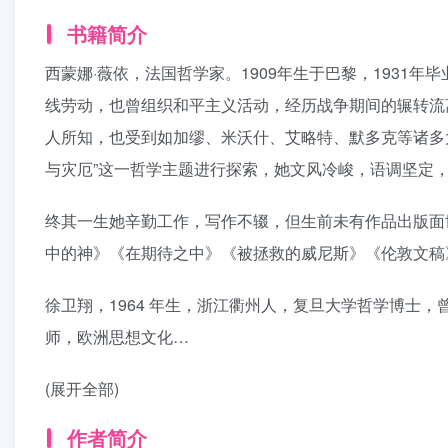
书籍简介
西蒙娜·薇依，法国哲学家。1909年生于巴黎，1931
线劳动，也曾组织和平主义活动，经历战争期间的辗转流
人所知，也受到如加缪、米沃什、艾略特、默多克等诸多
与灾厄”这一哲学主题进行探索，她文风冷峻，语调坚定
终其一生她辛勤工作，写作不辍，但生前未有作品出版面
中的神》《在期待之中》《被拯救的威尼斯》《伦敦文稿
徐卫翔，1964 年生，浙江衢州人，复旦大学哲学博士
师，欧洲思想文化…
(展开全部)
作者简介