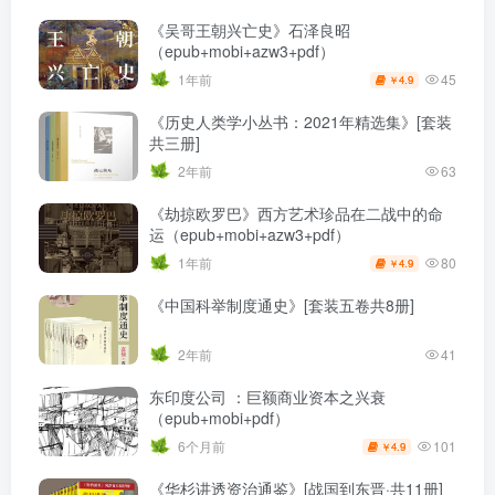
《吴哥王朝兴亡史》石泽良昭
（epub+mobi+azw3+pdf）
45
1年前
4.9
￥
《历史人类学小丛书：2021年精选集》[套装
共三册]
2年前
63
《劫掠欧罗巴》西方艺术珍品在二战中的命
运（epub+mobi+azw3+pdf）
80
1年前
4.9
￥
《中国科举制度通史》[套装五卷共8册]
2年前
41
东印度公司 ：巨额商业资本之兴衰
（epub+mobi+pdf）
101
6个月前
4.9
￥
《华杉讲透资治通鉴》[战国到东晋·共11册]