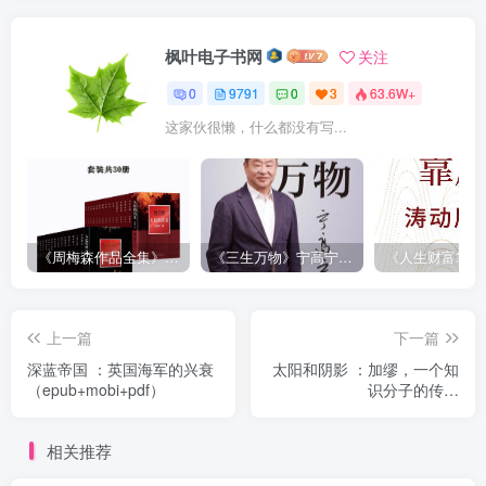
枫叶电子书网
关注
0
9791
0
3
63.6W+
这家伙很懒，什么都没有写...
《周梅森作品全集》[共30册]
《三生万物》宁高宁（epub+mobi+azw3+pdf）
上一篇
下一篇
深蓝帝国 ：英国海军的兴衰
太阳和阴影 ：加缪，一个知
（epub+mobi+pdf）
识分子的传记
（epub+mobi+pdf）
相关推荐