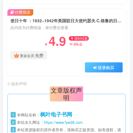
付费阅读
使日十年 ：1932~1942年美国驻日大使约瑟夫·C.格鲁的日记及公私文件摘录 （epub+mobi+pdf）
此内容为付费阅读，请付费后查看
4.9
限时特惠
29.9
￥
￥
免费
黄金会员
登录购买
©
版权声明
文章版权声
明
枫叶电子书网
1
本网站名称：
2
本站永久网址：
https://www.fyw28.com
3
本站资源版权归原作者所有，请购买正版资源。如有侵权，请