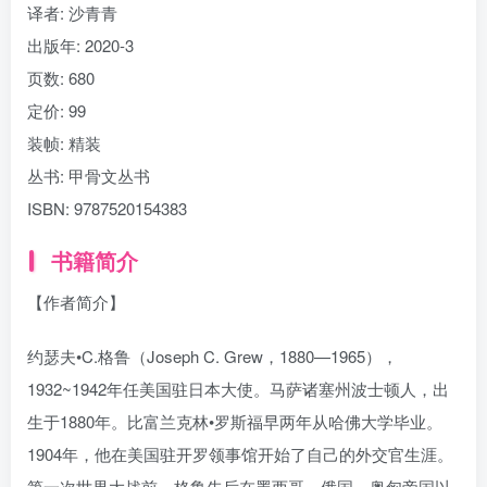
译者
: 沙青青
出版年:
2020-3
页数:
680
定价:
99
装帧:
精装
丛书:
甲骨文丛书
ISBN:
9787520154383
书籍简介
【作者简介】
约瑟夫•C.格鲁（Joseph C. Grew，1880—1965），
1932~1942年任美国驻日本大使。马萨诸塞州波士顿人，出
生于1880年。比富兰克林•罗斯福早两年从哈佛大学毕业。
1904年，他在美国驻开罗领事馆开始了自己的外交官生涯。
第一次世界大战前，格鲁先后在墨西哥、俄国、奥匈帝国以