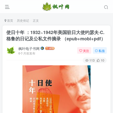
首页
历史传记
正文
使日十年 ：1932~1942年美国驻日大使约瑟夫·C.
格鲁的日记及公私文件摘录 （epub+mobi+pdf）
枫叶电子书网
关注
私信
6个月前发布
113
10
登录
没有账号？立即注册
用户名/手机号/邮箱
登录密码