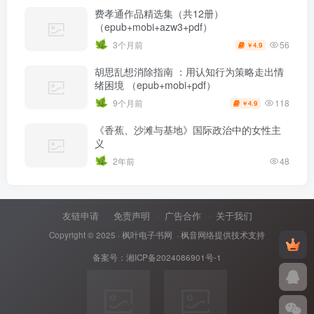
费孝通作品精选集（共12册）
（epub+mobi+azw3+pdf）
56
3个月前
4.9
￥
胡思乱想消除指南 ：用认知行为策略走出情
绪困境 （epub+mobi+pdf）
118
9个月前
4.9
￥
《香蕉、沙滩与基地》国际政治中的女性主
义
2年前
48
友链申请
免责声明
广告合作
关于我们
Copyright © 2025 ·
枫叶电子书网
· 枫音网络提供技术支持
备案号：
湘ICP备2024086901号-1