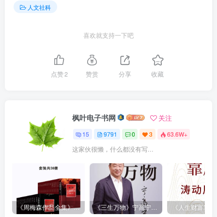
人文社科
喜欢就支持一下吧
点赞
2
赞赏
分享
收藏
枫叶电子书网
关注
15
9791
0
3
63.6W+
这家伙很懒，什么都没有写...
《周梅森作品全集》[共30册]
《三生万物》宁高宁（epub+mobi+azw3+pdf）