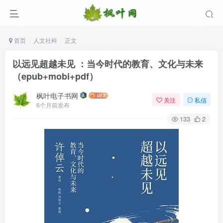
首页
人文社科
正文
以远见超越未见 ：当今时代的教育、文化与未来
（epub+mobi+pdf）
枫叶电子书网
关注
私信
6个月前发布
133
2
登录
没有账号？立即注册
用户名/手机号/邮箱
登录密码