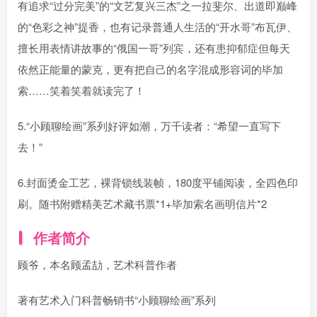
有追求“过分完美”的“文艺复兴三杰”之一拉斐尔、出道即巅峰
的“色彩之神”提香，也有记录普通人生活的“开水哥”布瓦伊、
擅长用表情讲故事的“俄国一哥”列宾，还有患抑郁症但每天
依然正能量的蒙克，更有把自己的名字混成形容词的毕加
索……笑着笑着就读完了！
5.“小顾聊绘画”系列好评如潮，万千读者：“希望一直写下
去！”
6.封面烫金工艺，裸背锁线装帧，180度平铺阅读，全四色印
刷。随书附赠精美艺术藏书票*1+毕加索名画明信片*2
作者简介
顾爷，本名顾孟劼，艺术科普作者
著有艺术入门科普畅销书“小顾聊绘画”系列