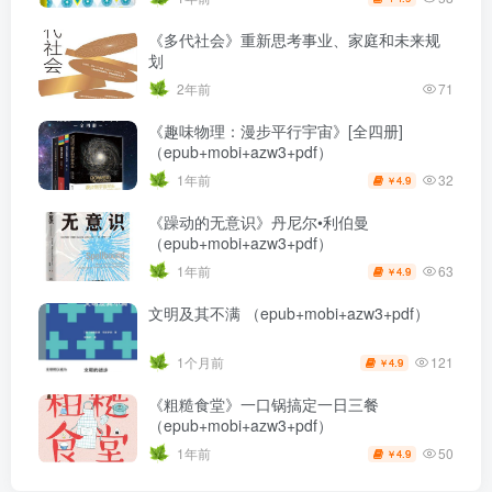
《多代社会》重新思考事业、家庭和未来规
划
2年前
71
《趣味物理：漫步平行宇宙》[全四册]
（epub+mobi+azw3+pdf）
32
1年前
4.9
￥
《躁动的无意识》丹尼尔•利伯曼
（epub+mobi+azw3+pdf）
63
1年前
4.9
￥
文明及其不满 （epub+mobi+azw3+pdf）
121
1个月前
4.9
￥
《粗糙食堂》一口锅搞定一日三餐
（epub+mobi+azw3+pdf）
50
1年前
4.9
￥