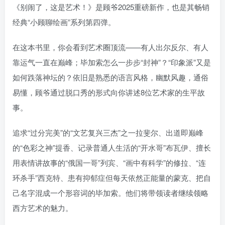
《别闹了，这是艺术！》是顾爷2025重磅新作，也是其畅销
经典“小顾聊绘画”系列第四弹。
在这本书里，你会看到艺术圈顶流——有人出尔反尔、有人
靠运气一直在巅峰；毕加索怎么一步步“封神”？“印象派”又是
如何跌落神坛的？依旧是熟悉的语言风格，幽默风趣，通俗
易懂，顾爷通过脱口秀的形式向你讲述8位艺术家的生平故
事。
追求“过分完美”的“文艺复兴三杰”之一拉斐尔、出道即巅峰
的“色彩之神”提香、记录普通人生活的“开水哥”布瓦伊、擅长
用表情讲故事的“俄国一哥”列宾、“画中有科学”的修拉、“连
环杀手”西克特、患有抑郁症但每天依然正能量的蒙克、把自
己名字混成一个形容词的毕加索。他们将带领读者继续领略
西方艺术的魅力。