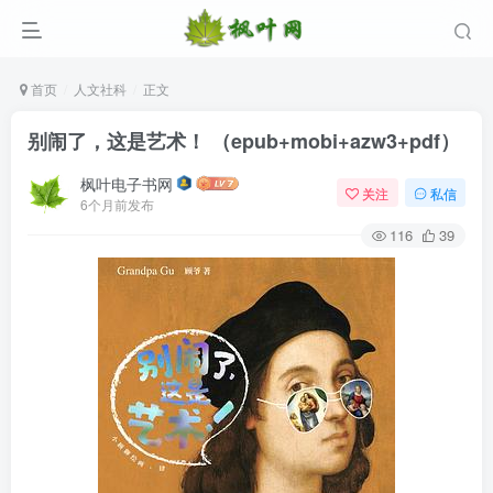
首页
人文社科
正文
别闹了，这是艺术！ （epub+mobi+azw3+pdf）
枫叶电子书网
关注
私信
6个月前发布
116
39
登录
没有账号？立即注册
用户名/手机号/邮箱
登录密码