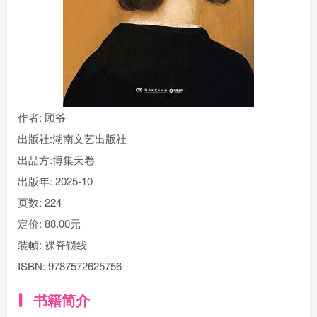
找回密码
|
免密登录
记住登录
登录
社交账号登录
作者
: 顾爷
出版社:
湖南文艺出版社
出品方:
博集天卷
出版年:
2025-10
页数:
224
定价:
88.00元
装帧:
裸脊锁线
ISBN:
9787572625756
书籍简介