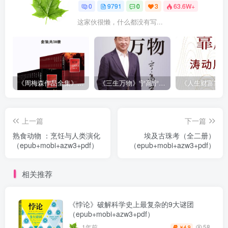
0
9791
0
3
63.6W+
这家伙很懒，什么都没有写...
《周梅森作品全集》[共30册]
《三生万物》宁高宁（epub+mobi+azw3+pdf）
上一篇
下一篇
熟食动物 ：烹饪与人类演化
埃及古珠考（全二册）
（epub+mobi+azw3+pdf）
（epub+mobi+azw3+pdf）
相关推荐
《悖论》破解科学史上最复杂的9大谜团
（epub+mobi+azw3+pdf）
58
1年前
4.9
￥