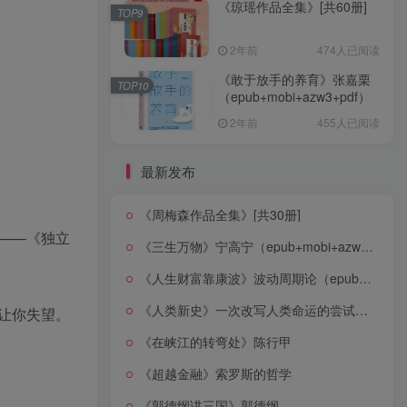
《琼瑶作品全集》[共60册]
TOP9
2年前
474人已阅读
《敢于放手的养育》张嘉栗
TOP10
（epub+mobi+azw3+pdf）
2年前
455人已阅读
最新发布
《周梅森作品全集》[共30册]
——《独立
《三生万物》宁高宁（epub+mobi+azw3+pdf）
《人生财富靠康波》波动周期论（epub+mobi+azw3+pdf）
《人类新史》一次改写人类命运的尝试（epub+mobi+azw3+pdf）
让你失望。
《在峡江的转弯处》陈行甲
《超越金融》索罗斯的哲学
《郭德纲讲三国》郭德纲