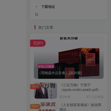
下载地址
热门文章
TOP1
878人已阅读
《周梅森作品全集》[共30册]
《三生万物》宁高宁
TOP2
（epub+mobi+azw3+pdf）
2年前
571人已阅读
《人生财富靠康波》波动周
TOP3
期论