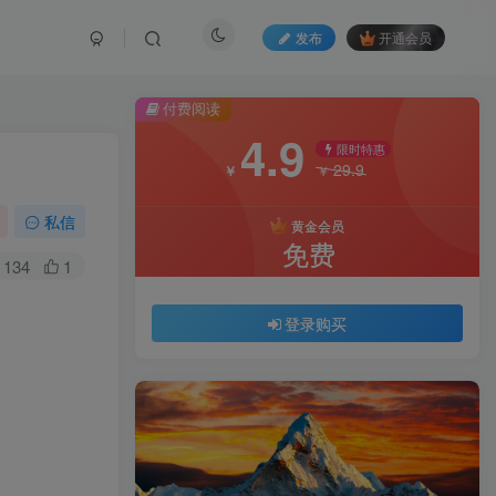
发布
开通会员
付费阅读
4.9
限时特惠
29.9
￥
￥
私信
黄金会员
免费
134
1
登录购买