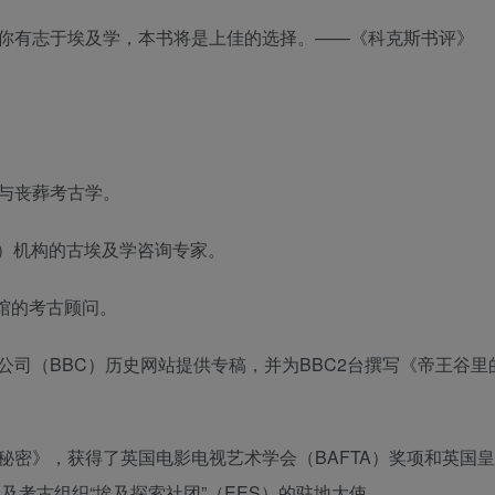
你有志于埃及学，本书将是上佳的选择。——《科克斯书评》
与丧葬考古学。
 Arts）机构的古埃及学咨询专家。
物馆的考古顾问。
司（BBC）历史网站提供专稿，并为BBC2台撰写《帝王谷里
秘密》，获得了英国电影电视艺术学会（BAFTA）奖项和英国
及考古组织“埃及探索社团”（EES）的驻地大使。