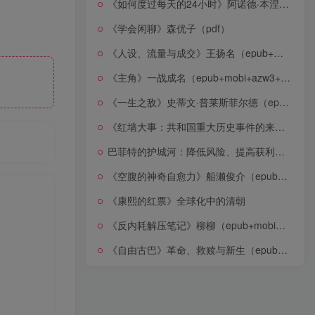
《如何度过每天的24小时》阿诺德·本涅特（epub+mobi+azw3+pdf）
《学会闲聊》森优子（pdf）
《人设、流量与成交》王扬名（epub+mobi+azw3+pdf）
《主角》一战成名（epub+mobi+azw3+pdf）
《一生之敌》史蒂文·普莱斯菲尔德（epub+mobi+azw3+pdf）
《红墙大事：共和国重大历史事件的来龙去脉》（全二册）（pdf）
巴菲特的护城河：降低风险、提高获利的股市真规则(epub+azw3+mobi)
《空腹的神奇自愈力》船濑俊介（epub+mobi+azw3+pdf）
《康熙的红票》全球化中的清朝
《反内耗解压笔记》柳柳（epub+mobi+azw3+pdf）
《自由古巴》革命、救赎与新生（epub+mobi+azw3+pdf）