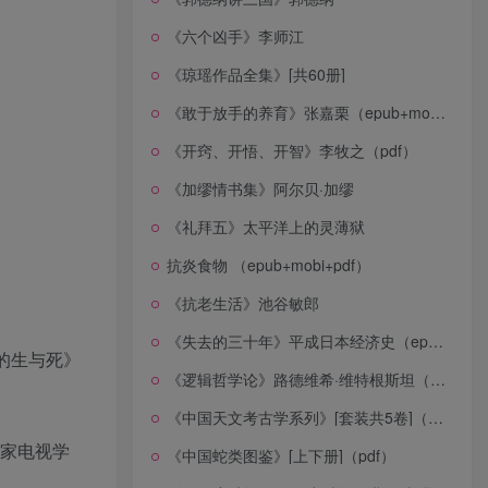
《六个凶手》李师江
《琼瑶作品全集》[共60册]
《敢于放手的养育》张嘉栗（epub+mobi+azw3+pdf）
《开窍、开悟、开智》李牧之（pdf）
《加缪情书集》阿尔贝·加缪
《礼拜五》太平洋上的灵薄狱
抗炎食物 （epub+mobi+pdf）
《抗老生活》池谷敏郎
《失去的三十年》平成日本经济史（epub+mobi+azw3+pdf）
的生与死》
《逻辑哲学论》路德维希·维特根斯坦（epub+mobi+azw3+pdf）
《中国天文考古学系列》[套装共5卷]（epub+mobi+azw3+pdf）
皇家电视学
《中国蛇类图鉴》[上下册]（pdf）