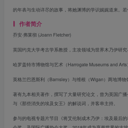
的年表与生动详尽的故事，将她渊博的学识娓娓道来。若
作者简介
乔安·弗莱彻 (Joann Fletcher)
英国约克大学考古学系教授，主攻领域为世界木乃伊研究
哈罗盖特市博物馆与艺术（Harrogate Museums and
英格兰巴恩斯利（Barnsley）与维根（Wigan）两地博
著有九本相关著作，撰写了大量研究论文，曾为英国广播公
与《那些消失的埃及女王》的解说词，并客串主持。
参与的电视专题片节目《将艾伦制成木乃伊：埃及最后的
会奖、及国际广播协会大奖。2018年成为享誉世界的古埃