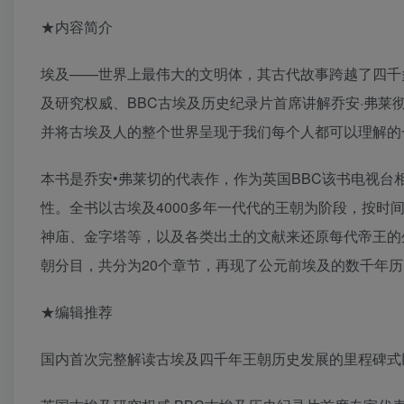
★内容简介
埃及——世界上最伟大的文明体，其古代故事跨越了四千
及研究权威、BBC古埃及历史纪录片首席讲解乔安·弗
并将古埃及人的整个世界呈现于我们每个人都可以理解的
本书是乔安•弗莱切的代表作，作为英国BBC该书电视台
性。全书以古埃及4000多年一代代的王朝为阶段，按
神庙、金字塔等，以及各类出土的文献来还原每代帝王的
朝分目，共分为20个章节，再现了公元前埃及的数千年
★编辑推荐
国内首次完整解读古埃及四千年王朝历史发展的里程碑式