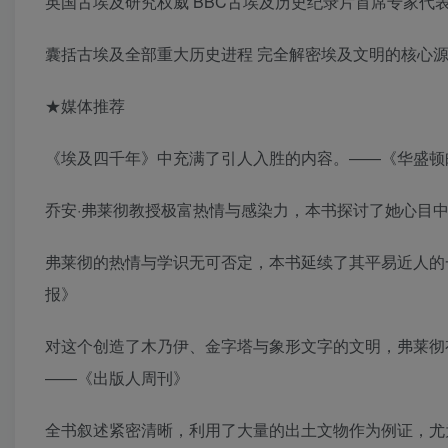
英国古埃及研究权威 BBC古埃及历史纪录片首席专家代
囊括古埃及全部重大历史进程 完全解密埃及文明的核心
★媒体推荐
《埃及四千年》中充满了引人入胜的内容。——《华盛顿邮
乔安·弗莱彻教授极富热情与感染力，本书探讨了她心目中
弗莱彻的热情与学识无可否定，本书延续了其平易近人的
报》
对这个创造了木乃伊、金字塔与象形文字的文明，弗莱彻
——《出版人周刊》
全书叙述紧密清晰，利用了大量的出土文物作为例证，尤