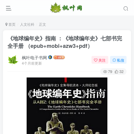
首页
人文社科
正文
《地球编年史》指南 ：《地球编年史》七部书完
全手册 （epub+mobi+azw3+pdf）
枫叶电子书网
关注
私信
4个月前更新
79
32
登录
没有账号？立即注册
用户名/手机号/邮箱
登录密码