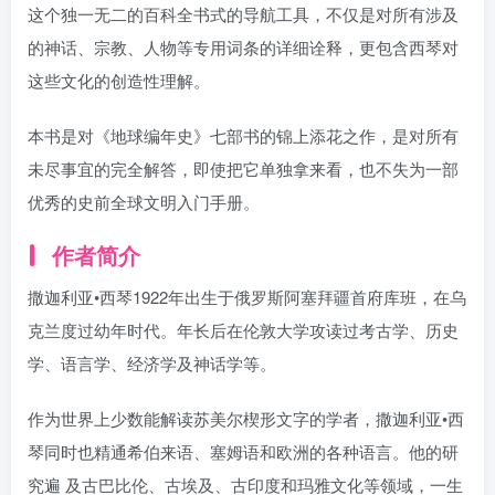
这个独一无二的百科全书式的导航工具，不仅是对所有涉及
的神话、宗教、人物等专用词条的详细诠释，更包含西琴对
这些文化的创造性理解。
本书是对《地球编年史》七部书的锦上添花之作，是对所有
未尽事宜的完全解答，即使把它单独拿来看，也不失为一部
优秀的史前全球文明入门手册。
作者简介
撒迦利亚•西琴1922年出生于俄罗斯阿塞拜疆首府库班，在乌
克兰度过幼年时代。年长后在伦敦大学攻读过考古学、历史
学、语言学、经济学及神话学等。
作为世界上少数能解读苏美尔楔形文字的学者，撒迦利亚•西
琴同时也精通希伯来语、塞姆语和欧洲的各种语言。他的研
究遍 及古巴比伦、古埃及、古印度和玛雅文化等领域，一生