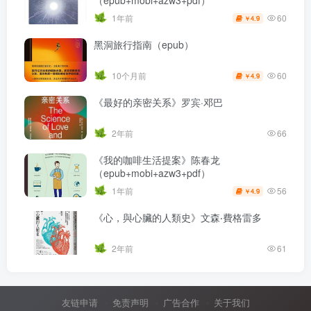
（epub+mobi+azw3+pdf）
60
1年前
4.9
￥
黑洞旅行指南（epub）
60
10个月前
4.9
￥
《最好的亲密关系》罗宾·邓巴
2年前
66
《我的咖啡生活提案》陈春龙
（epub+mobi+azw3+pdf）
56
1年前
4.9
￥
《心，與心臟的人類史》文森‧費格雷多
2年前
61
友链申请
免责声明
广告合作
关于我们