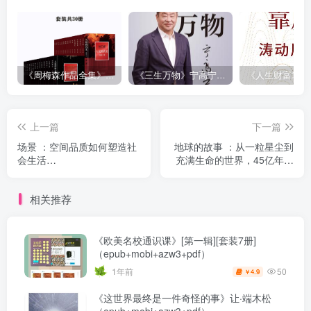
《周梅森作品全集》[共30册]
《三生万物》宁高宁（epub+mobi+azw3+pdf）
上一篇
下一篇
场景 ：空间品质如何塑造社
地球的故事 ：从一粒星尘到
会生活
充满生命的世界，45亿年的
（epub+mobi+azw3+pdf）
地球演化史诗
（epub+mobi+azw3+pdf）
相关推荐
《欧美名校通识课》[第一辑][套装7册]
（epub+mobi+azw3+pdf）
50
1年前
4.9
￥
《这世界最终是一件奇怪的事》让·端木松