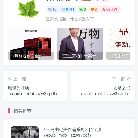
15
9791
0
3
63.7W+
这家伙很懒，什么都没有写...
《周梅森作品全集》[共30册]
《三生万物》宁高宁（epub+mobi+azw3+pdf）
上一篇
下一篇
地球的呼唤
坟场之书
（epub+mobi+azw3+pdf）
（epub+mobi+azw3+pdf）
相关推荐
《三岛由纪夫作品系列》[全7册]
（epub+mobi+azw3+pdf）