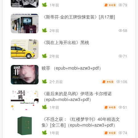
79
1年前
4.9
￥
《斯蒂芬·金的王牌惊悚套装》[共17册]
2年前
58
《我在上海开出租》黑桃
2年前
71
赎罪 （epub+mobi+azw3+pdf）
106
2个月前
4.9
￥
《最后来的是乌鸦》伊塔洛·卡尔维诺
（epub+mobi+azw3+pdf）
51
1年前
4.9
￥
《不惑之获：《红楼梦学刊》40年精选文
集》[全三卷]（epub+mobi+azw3+pdf）
74
1年前
4.9
￥