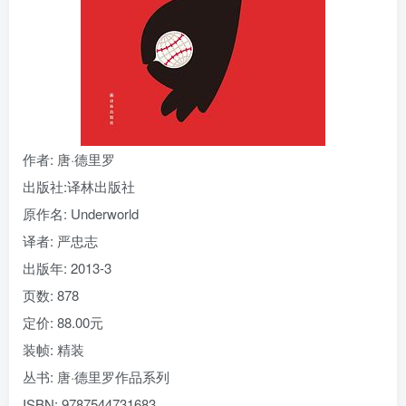
找回密码
|
免密登录
记住登录
登录
社交账号登录
作者
: 唐·德里罗
出版社:
译林出版社
原作名:
Underworld
译者
: 严忠志
出版年:
2013-3
页数:
878
定价:
88.00元
装帧:
精装
丛书:
唐·德里罗作品系列
ISBN:
9787544731683