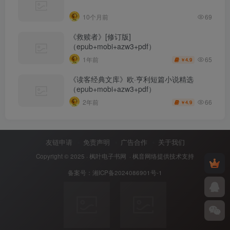
10个月前
69
《救赎者》[修订版]
（epub+mobi+azw3+pdf）
65
1年前
4.9
￥
《读客经典文库》欧·亨利短篇小说精选
（epub+mobi+azw3+pdf）
66
2年前
4.9
￥
友链申请
免责声明
广告合作
关于我们
Copyright © 2025 ·
枫叶电子书网
· 枫音网络提供技术支持
备案号：
湘ICP备2024086901号-1