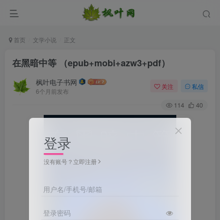
首页
文学小说
正文
在黑暗中等 （epub+mobi+azw3+pdf）
枫叶电子书网
关注
私信
6个月前发布
114
40
登录
没有账号？立即注册
用户名/手机号/邮箱
登录密码