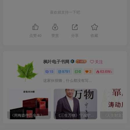
喜欢就支持一下吧
点赞
40
赞赏
分享
收藏
枫叶电子书网
关注
15
9791
0
3
63.6W+
这家伙很懒，什么都没有写...
《周梅森作品全集》[共30册]
《三生万物》宁高宁（epub+mobi+azw3+pdf）