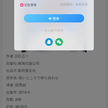
找回密码
|
免密登录
记住登录
登录
社交账号登录
作者
: [日] 乙一
出版社:
南海出版公司
出品方:
新经典文化
原作名:
暗いところで待ち合わせ
译者
: 田秀娟
出版年:
2019-9
页数:
208
定价:
49.50元