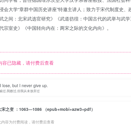
浸会大学“章群中国历史讲座”特邀主讲人；致力于宋代制度史、
武之间：北宋武选官研究》《武道彷徨：中国古代的武举与武学
代宗室史》《中国转向内在：两宋之际的文化内向》。
内容已隐藏，请付费后查看
 I lose, but I never give up.
输过,我败过,但我从未放弃过
大宋之变 ：1063—1086 （epub+mobi+azw3+pdf）
此内容为付费阅读，请付费后查看