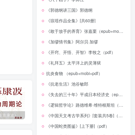
《郭德纲讲三国》郭德纲
《琼瑶作品全集》[共60册]
《敢于放手的养育》张嘉栗（epub+mobi+azw3+pdf）
《加缪情书集》阿尔贝·加缪
《开窍、开悟、开智》李牧之（pdf）
《礼拜五》太平洋上的灵薄狱
抗炎食物 （epub+mobi+pdf）
《抗老生活》池谷敏郎
《失去的三十年》平成日本经济史（epub+mobi+azw3+pdf）
《逻辑哲学论》路德维希·维特根斯坦（epub+mobi+azw3+pdf）
《人生财富靠康波》波动周期论（epub+mobi+azw3+pdf）
《人类新史》一次改写人类命运的尝试（epub+mobi+azw3+pdf）
《在峡江的转弯处》陈行甲
《中国天文考古学系列》[套装共5卷]（epub+mobi+azw3+pdf）
《中国蛇类图鉴》[上下册]（pdf）