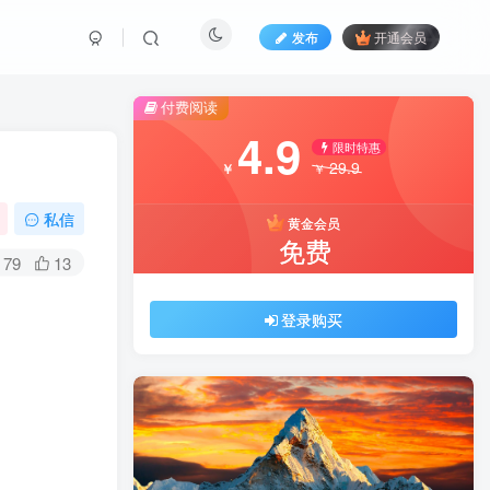
发布
开通会员
付费阅读
4.9
限时特惠
29.9
￥
￥
私信
黄金会员
免费
79
13
登录购买