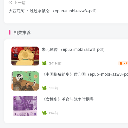
上一篇
大西庇阿 ：胜过拿破仑 （epub+mobi+azw3+pdf）
相关推荐
朱元璋传 （epub+mobi+azw3+pdf）
3个月前
4
￥
《中国撸猫简史》侯印国（epub+mobi+azw3+pd
1年前
《女性史》革命与战争时期卷
2年前