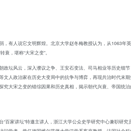
弱，有人说它文明辉煌。北京大学赵冬梅教授认为，从1063年
转衰，堪称“大宋之变”。
朝政坛风云，深入濮议之争、王安石变法、司马相业等历史细节
等文人政治家在历史大变局中的抗争与博弈，再现共治时代末期
探究大宋之变的错综因果和历史真相，揭示朝代兴衰、帝国统治
台“百家讲坛”特邀主讲人，浙江大学公众史学研究中心兼职研究
访问学者，曾任德国维尔茨堡大学汉学系客座教授、法国社会科