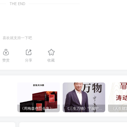
THE END
喜欢就支持一下吧
赞赏
分享
收藏
《周梅森作品全集》[共30册]
《三生万物》宁高宁（epub+mobi+azw3+pdf）