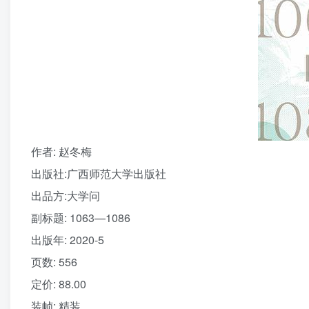
作者
: 赵冬梅
出版社:
广西师范大学出版社
出品方:
大学问
副标题:
1063—1086
出版年:
2020-5
页数:
556
定价:
88.00
装帧:
精装