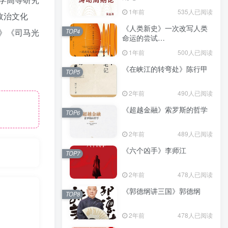
（epub+mobi+azw3+pdf）
1年前
535人已阅读
政治文化
《人类新史》一次改写人类
》《司马光
TOP4
命运的尝试
（epub+mobi+azw3+pdf）
1年前
500人已阅读
《在峡江的转弯处》陈行甲
TOP5
2年前
490人已阅读
《超越金融》索罗斯的哲学
TOP6
2年前
489人已阅读
《六个凶手》李师江
TOP7
2年前
478人已阅读
《郭德纲讲三国》郭德纲
TOP8
2年前
478人已阅读