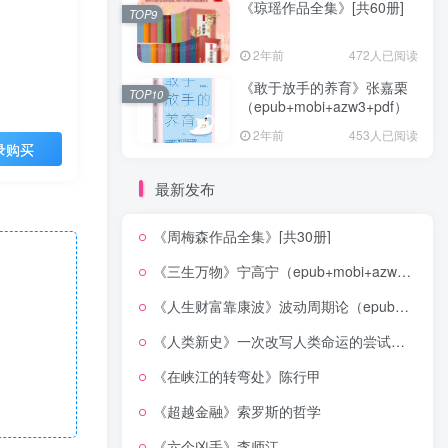
《琼瑶作品全集》[共60册]
TOP9
2年前
472人已阅读
《敢于放手的养育》张嘉栗
TOP10
（epub+mobi+azw3+pdf）
2年前
453人已阅读
录购买
最新发布
《周梅森作品全集》[共30册]
《三生万物》宁高宁（epub+mobi+azw3+pdf）
《人生财富靠康波》波动周期论（epub+mobi+azw3+pdf）
《人类新史》一次改写人类命运的尝试（epub+mobi+azw3+pdf）
《在峡江的转弯处》陈行甲
《超越金融》索罗斯的哲学
《六个凶手》李师江