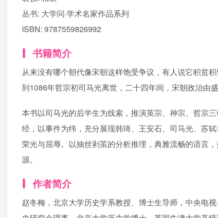
丛书:
大学问·学术名家作品系列
ISBN:
9787559826992
书籍简介
从来没有哪个朝代像宋朝这样饱受争议，有人说它积贫积
到1086年哲宗初司马光离世，二十四年间，宋朝政治由盛
本书以司马光的后半生为线索，推演英宗、神宗、哲宗三
经，以事件为纬，充分展现韩琦、王安石、司马光、苏轼
荣光与屈辱。以抽丝剥茧的分析推理，典雅流畅的语言，
源。
作者简介
赵冬梅，北京大学历史学系教授、博士生导师，中央电视
史研究会理事。北京大学历史学博士、英国牛津大学高级