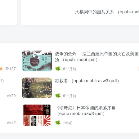
大棋局中的国共关系 （epub+mobi
战争的余烬 ：法兰西殖民帝国的灭亡及美
预 （epub+mobi+pdf）
137
6个月前
.9
f）
独裁者 （epub+mobi+azw3+pdf）
70
6个月前
《珍珠港》日本帝國的殞落序幕
（epub+mobi+azw3+pdf）
42
1年前