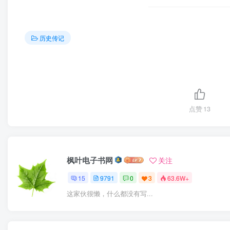
历史传记
点赞
13
枫叶电子书网
关注
15
9791
0
3
63.6W+
这家伙很懒，什么都没有写...