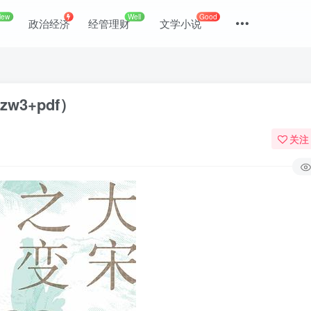
New
Well
Good
政治经济
经管理财
文学小说
zw3+pdf）
关注
登录
没有账号？立即注册