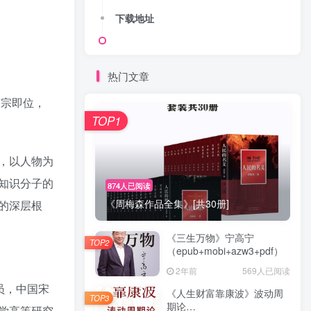
下载地址
热门文章
英宗即位，
TOP1
，以人物为
知识分子的
874人已阅读
《周梅森作品全集》[共30册]
的深层根
《三生万物》宁高宁
TOP2
（epub+mobi+azw3+pdf）
2年前
569人已阅读
员，中国宋
《人生财富靠康波》波动周
TOP3
期论
学高等研究