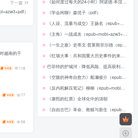
《如何度过每天的24小时》阿诺德·本涅特（epub+mobi+azw3+pdf）
下一篇
+azw3+pdf）
《学会闲聊》森优子（pdf）
《人设、流量与成交》王扬名（epub+mobi+azw3+pdf）
《主角》一战成名（epub+mobi+azw3+pdf）
《一生之敌》史蒂文·普莱斯菲尔德（epub+mobi+azw3+pdf）
国对越南的干
《红墙大事：共和国重大历史事件的来龙去脉》（全二册）（pdf）
巴菲特的护城河：降低风险、提高获利的股市真规则(epub+azw3+mobi)
118
4.9
￥
《空腹的神奇自愈力》船濑俊介（epub+mobi+azw3+pdf）
《反内耗解压笔记》柳柳（epub+mobi+azw3+pdf）
77
4.9
￥
《康熙的红票》全球化中的清朝
《自由古巴》革命、救赎与新生（epub+mobi+azw3+pdf）
58
4.9
￥