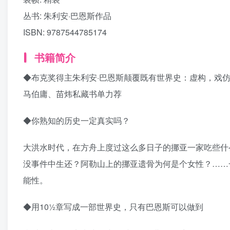
丛书:
朱利安·巴恩斯作品
ISBN:
9787544785174
书籍简介
◆布克奖得主朱利安·巴恩斯颠覆既有世界史：虚构，戏
马伯庸、苗炜私藏书单力荐
◆你熟知的历史一定真实吗？
大洪水时代，在方舟上度过这么多日子的挪亚一家吃些什么
没事件中生还？阿勒山上的挪亚遗骨为何是个女性？……
能性。
◆用10½章写成一部世界史，只有巴恩斯可以做到