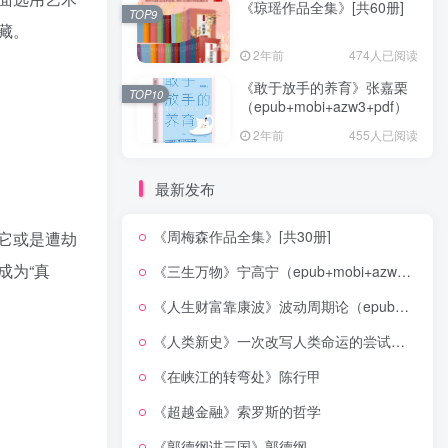
《琼瑶作品全集》[共60册]
TOP9
藏。
2年前
474人已阅读
《敢于放手的养育》张嘉栗
TOP10
（epub+mobi+azw3+pdf）
2年前
455人已阅读
最新发布
《周梅森作品全集》[共30册]
它或是遭劫
成为“真
《三生万物》宁高宁（epub+mobi+azw3+pdf）
《人生财富靠康波》波动周期论（epub+mobi+azw3+pdf）
《人类新史》一次改写人类命运的尝试（epub+mobi+azw3+pdf）
《在峡江的转弯处》陈行甲
《超越金融》索罗斯的哲学
《郭德纲讲三国》郭德纲