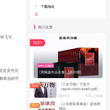
下载地址
热门文章
！毕飞宇、
TOP1
878人已阅读
坦尼克号沉
《周梅森作品全集》[共30册]
都有别的可
《三生万物》宁高宁
TOP2
（epub+mobi+azw3+pdf）
2年前
573人已阅读
《人生财富靠康波》波动周
TOP3
期论