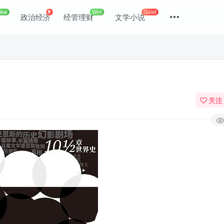
New
Well
Good
政治经济
经管理财
文学小说
）
关注
登录
没有账号？立即注册