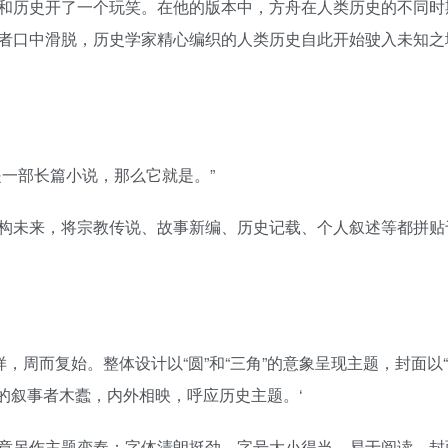
和历史开了一个玩笑。在他的版本中，方舟在人类历史的不同时
者口中滑脱，历史学家精心编织的人类历史自此开始驶入未知之
一部长篇小说，那么它就是。”
构未来，将宗教传说、故事新编、历史记载、个人叙述等都拼贴
，周而复始。整体设计以“圆”和“三角”的意象呈现主题，封面以“
历史的叙事者木蠹，内外相映，呼应历史主题。‘
章另作主题变奏；字体清朗挺劲，字号大小得当，易于阅读。封