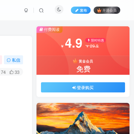
发布
开通会员
付费阅读
4.9
限时特惠
29.9
￥
￥
私信
黄金会员
免费
74
33
登录购买