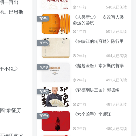
期一再出
（epub+mobi+azw3+pdf）
1年前
540人已阅读
地。巴恩斯
《人类新史》一次改写人类
TOP4
命运的尝试
（epub+mobi+azw3+pdf）
1年前
501人已阅读
《在峡江的转弯处》陈行甲
TOP5
2年前
494人已阅读
《超越金融》索罗斯的哲学
TOP6
于小说之
2年前
491人已阅读
《郭德纲讲三国》郭德纲
TOP7
2年前
481人已阅读
圆”象征历
《六个凶手》李师江
TOP8
2年前
480人已阅读
面选用艺术