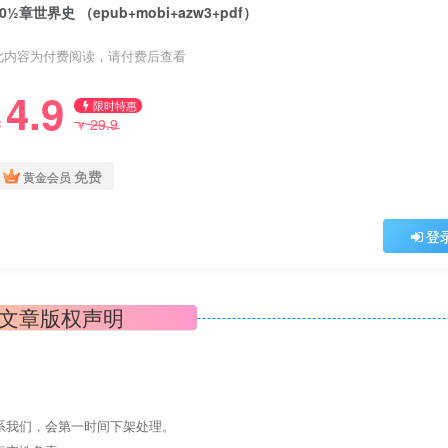
10½章世界史 （epub+mobi+azw3+pdf）
此内容为付费阅读，请付费后查看
4.9
限时特惠
29.9
￥
￥
免费
黄金会员
登
文章版权声明
系我们，会第一时间下架处理。