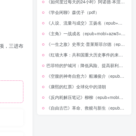
《如何度过每天的24小时》阿诺德·本涅特（epub+mobi+azw3+pdf）
《学会闲聊》森优子（pdf）
《人设、流量与成交》王扬名（epub+mobi+azw3+pdf）
。
《主角》一战成名（epub+mobi+azw3+pdf）
《一生之敌》史蒂文·普莱斯菲尔德（epub+mobi+azw3+pdf）
项，三进布
《红墙大事：共和国重大历史事件的来龙去脉》（全二册）（pdf）
巴菲特的护城河：降低风险、提高获利的股市真规则(epub+azw3+mobi)
《空腹的神奇自愈力》船濑俊介（epub+mobi+azw3+pdf）
《康熙的红票》全球化中的清朝
《反内耗解压笔记》柳柳（epub+mobi+azw3+pdf）
《自由古巴》革命、救赎与新生（epub+mobi+azw3+pdf）