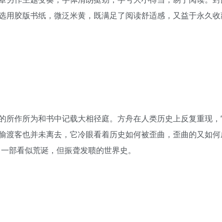
选用胶版书纸，微泛米黄，既满足了阅读舒适感，又益于永久收
的所作所为和书中记载大相径庭。方舟在人类历史上反复重现，
偷渡客也并未离去，它冷眼看着历史如何被歪曲，歪曲的又如何
出一部看似荒诞，但振聋发聩的世界史。