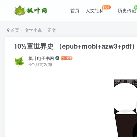
HOT
首页
人文社科
历史传记
首页
文学小说
正文
10½章世界史 （epub+mobi+azw3+pdf
枫叶电子书网
6个月前发布