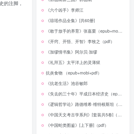
史的注脚，
《六个凶手》李师江
《琼瑶作品全集》[共60册]
《敢于放手的养育》张嘉栗（epub+mobi+azw3+pdf）
《开窍、开悟、开智》李牧之（pdf）
《加缪情书集》阿尔贝·加缪
《礼拜五》太平洋上的灵薄狱
抗炎食物 （epub+mobi+pdf）
《抗老生活》池谷敏郎
《失去的三十年》平成日本经济史（epub+mobi+azw3+pdf）
《逻辑哲学论》路德维希·维特根斯坦（epub+mobi+azw3+pdf）
《中国天文考古学系列》[套装共5卷]（epub+mobi+azw3+pdf）
《中国蛇类图鉴》[上下册]（pdf）