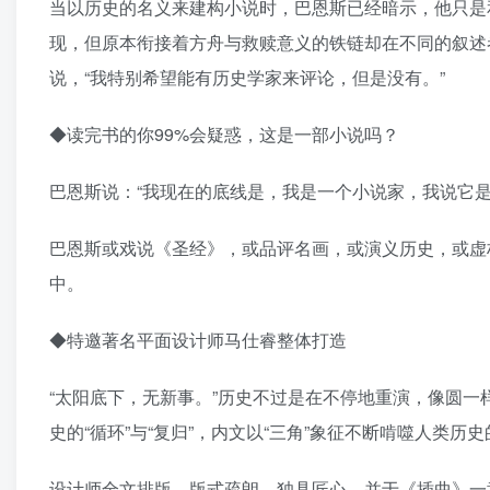
当以历史的名义来建构小说时，巴恩斯已经暗示，他只是
现，但原本衔接着方舟与救赎意义的铁链却在不同的叙述
说，“我特别希望能有历史学家来评论，但是没有。”
◆读完书的你99%会疑惑，这是一部小说吗？
巴恩斯说：“我现在的底线是，我是一个小说家，我说它是
巴恩斯或戏说《圣经》，或品评名画，或演义历史，或虚
中。
◆特邀著名平面设计师马仕睿整体打造
“太阳底下，无新事。”历史不过是在不停地重演，像圆一样
史的“循环”与“复归”，内文以“三角”象征不断啃噬人类
设计师全文排版，版式疏朗，独具匠心，并于《插曲》一