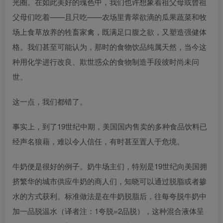
光圈。在如此美好的瑰色中，我们也许想象着祖父母或曾祖
父母们吃着——且只吃——农场里青翠欲滴的瓜果蔬菜和牧
场上食草放养的牲畜家禽，既满足口腹之欲，又塑造强健体
格。我们甚至可能认为，那时的食物饮品纯属天然，当今这
种用化学进行改良、欺世惑众的食物制造手段彼时尚未问
世。
这一点，我们都错了。
事实上，到了19世纪中期，美国国内售卖的多种食品饮料已
经声名狼藉，难以令人信任，有时甚至置人于危境。
牛奶便是很好的例子。奶牛场主们，特别是19世纪向美国拥
挤繁华的城市供应牛奶的商人们，知晓可以通过脱脂或者掺
水的方式获利。标准做法是在牛奶脱脂后，往每夸脱牛奶中
加一品脱温水（译者注：1夸脱=2品脱），这种混合液体呈