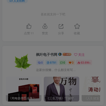
人文社科
喜欢就支持一下吧
点赞
11
赞赏
分享
收藏
枫叶电子书网
关注
0
9791
0
3
63.6W+
这家伙很懒，什么都没有写...
《周梅森作品全集》[共30册]
《三生万物》宁高宁（epub+mobi+azw3+pdf）