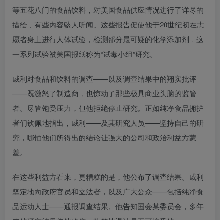
等五花八门的食品饮料，对美国食品供应情况进行了详尽的
描绘，有些内容骇人听闻。这些报告促使他于20世纪初在志
愿者身上进行人体试验，检测部分最可疑的化学添加剂，这
一系列试验被美国报纸称为“试毒小组”研究。
威利对食品和饮料的调查——以及调查结果中的翔实批评
——既激怒了制造商，也惊动了那些极具商业头脑的监管
者。尽管饱受压力，但他拒绝停止研究。正如纯净食品拥护
者们钦佩地指出，威利——及其研究人员——坚持自己的研
究，哪怕他们所得出的结论让强大的公司和政治利益方蒙
羞。
在这些利益方看来，更糟糕的是，他公布了调查结果。威利
坚定地向政府官员和立法者，以及广大公众——包括纯净食
品运动人士——通报调查结果。他告知国会某委员会，多年