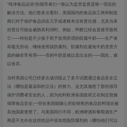
“纯净食品运动”的领导者们一致认为监管监督是唯一现实的
解决方法。他们曾多次看到，美国国内的食品加工商和制造
商们对于保护食品供应几乎或者根本没有责任感，尤其当承
担责任可能会威胁其利润时。例如，甲醛已经会直接导致死
亡——特别是不少孩子死于饮用所谓的防腐牛奶——生产者
却毫无所动，继续使用该防腐剂。防腐剂在避免牛奶变质方
面的确非常有用——否则牛奶是难以卖出去的——因此，难
以舍弃。
当时美国公司已经多次成功阻止了多方试图通过食品安全立
法（哪怕是最温和的立法）的努力。这尤其激怒了那些倡导
保护消费者安全的人，因为此时欧洲各国政府正在制定措施
保障食品安全;一些在美国能随心所欲销售的食品饮料现在被
其他国家查禁了。与美国同行不同，欧洲啤酒和葡萄酒生产
商是不允许在这些饮品中添加危险防腐剂的（哪怕他们可以