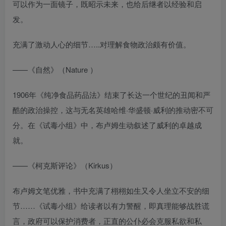
可以作为一面镜子，既昭示未来，也给后继者以经验和启
发。
充满了激动人心的细节…..对理解食物政治颇有价值。
——《自然》（Nature ）
1906年《纯净食品药品法》结束了长达一个世纪的丑闻和严
酷的政治操控，这与无名英雄哈维·华盛顿·威利的推动密不可
分。在《试毒小组》中，布卢姆生动叙述了威利的卓越成
就。
——《柯克斯评论》（Kirkus）
布卢姆文笔优雅，书中充满了栩栩如生又令人坐立不安的细
节……《试毒小组》给读者以有力警醒，即真理能够战胜谎
言，政府可以保护消费者，正直的公仆必会克服私欲和私