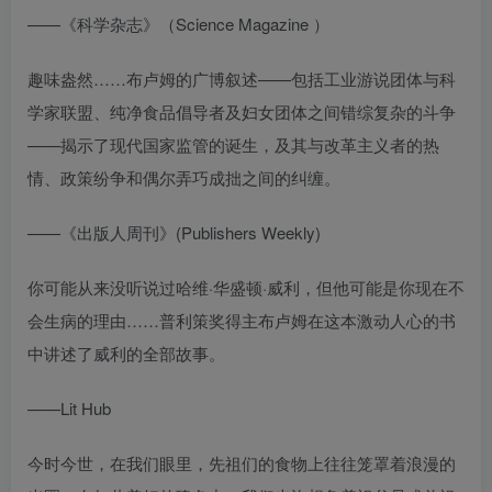
——《科学杂志》（Science Magazine ）
趣味盎然……布卢姆的广博叙述——包括工业游说团体与科
学家联盟、纯净食品倡导者及妇女团体之间错综复杂的斗争
——揭示了现代国家监管的诞生，及其与改革主义者的热
情、政策纷争和偶尔弄巧成拙之间的纠缠。
——《出版人周刊》(Publishers Weekly)
你可能从来没听说过哈维·华盛顿·威利，但他可能是你现在不
会生病的理由……普利策奖得主布卢姆在这本激动人心的书
中讲述了威利的全部故事。
——Lit Hub
今时今世，在我们眼里，先祖们的食物上往往笼罩着浪漫的