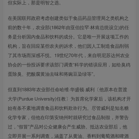
但实际上，那是明智之选。
在美国联邦政府考虑创建类似于食品药品管理局之类机构之
前的数十年，农业部(1862年由亚伯拉罕·林肯总统设立)的任
务是分析国内食品和饮料的成分。它是唯一开展这项工作的
机构，旨在回应某些农夫的诉求，他们因人工制造食品削弱
了其市场而深感不悦。19世纪70年代，来自明尼苏达州农业
协会的一份投诉要求该部门调查“科学的错误应用，如给臭鸡
蛋除臭、把酸腐黄油去味和将豌豆染绿等”。
但直到1883年农业部任命哈维·华盛顿·威利〔他原本在普渡
大学(Purdue University)任教〕为首席化学家后，该机构才开
始有条不紊地调查食品和饮料欺诈行为。尽管威利是知名糖
化学专家，但他在印第安纳州时就研究过食品制假，并警告
过，“假冒”产品对公众健康会产生威胁。抵达农业部后，他
立即开展一系列调查，涵盖了从黄油、香料到葡萄酒和啤酒