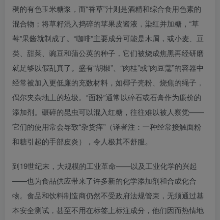
稠的有色玉米糖浆，而“香草”汁则是酒精和综合食用色素的
混合物；将草籽混入捣碎的苹果皮酱液，染红并加糖，“草
莓”果酱就制成了。“咖啡”主要成分可能是木屑，或小麦、豆
类、甜菜、豌豆和蒲公英的种子，它们被烧成焦黑再经研磨
就足够以假乱真了。盛有“胡椒”、“肉桂”或“肉豆蔻”的容器中
经常被加入更低廉的充数材料，如椰子壳粉、烧焦的绳子，
偶尔夹杂地上的垃圾。“面粉”通常以碎石或石膏作为廉价的
添加剂。碾碎的昆虫可以混入红糖，往往难以被人察觉——
它们的使用常会导致“杂货痒”（译者注：一种经常接触面粉
和糖引起的手部皮炎），令人极其不舒服。
到19世纪末，大规模的工业革命——以及工业化学的兴起
——也为食品供应带来了许多新的化学添加剂和合成化合
物。食品和饮料制造商仍然不受政府法规管束，无须通过基
本安全测试，甚至不用在标签上标注成分，他们因而热情地