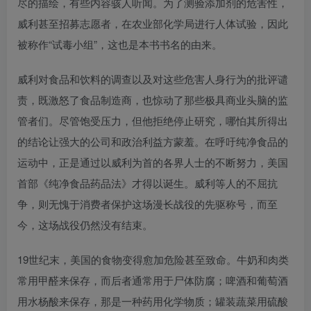
尽的描绘，有些内容骇人听闻。为了测验添加剂的危害性，
威利甚至招募志愿者，在农业部化学局进行人体试验，因此
被称作“试毒小组”，这也是本书书名的由来。
威利对食品和饮料的调查以及对这些危害人身行为的批评谴
责，既激怒了食品制造商，也惊动了那些极具商业头脑的监
管者们。尽管饱受压力，但他拒绝停止研究，哪怕其所得出
的结论让强大的公司和政治利益方蒙羞。在呼吁纯净食品的
运动中，正是通过以威利为首的各界人士的不断努力，美国
首部《纯净食品药品法》才得以诞生。威利等人的不屈抗
争，则无愧于消费者保护这场漫长战役的先驱称号，而至
今，这场战役仍然没有结束。
19世纪末，美国的食物变得愈加危险甚至致命。牛奶和肉类
常用甲醛来保存，而后者通常用于尸体防腐；啤酒和葡萄酒
用水杨酸来保存，那是一种药用化学物质；罐装蔬菜用硫酸