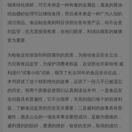
铜来绿化保鲜，可它本身是一种有毒的金属盐；腐臭的黄油
经由硼砂处理可以继续食用，而后者本来是一种广为人知的
清洁用品。食品制造商则明目张胆出售有害产品，却不会受
到监管，也无需接受检查，在他们眼里，利润比顾客的健康
更为重要。
为检验这些添加剂和防腐剂的危害，为推动食品安全立法，
为完善食品监管，为保护消费者权益，农业部化学家哈维·威
利进行“试毒小组”试验，领导了长达30年的食品安全征战，
本书讲述了这个精彩绝伦的故事，还原了一段几乎已被遗忘
的历史。有两个因素促使我们认真阅读这本书，一是食品安
全问题具有普遍性，它不分国界，关系到我们每个的切身利
益，了解食品监管的历史至关重要；二是威利的故事具有普
遍性，惠及公众的一项改革事业要想成功，是极为艰难的，
威利遇到的阻碍，遭遇的挫折，收获的支持，取得的成功，