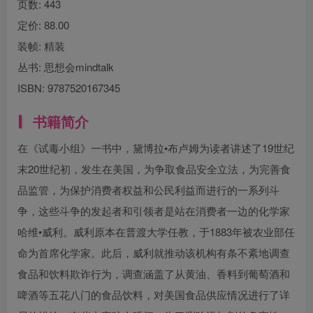
页数:
443
定价:
88.00
装帧:
精装
丛书:
思想会mindtalk
ISBN:
9787520167345
书籍简介
在《试毒小组》一书中，黛博拉•布卢姆为读者讲述了19世纪
末20世纪初，发生在美国，为争取食品安全立法，为完善食
品监管，为保护消费者权益和公民利益而进行的一系列斗
争，这些斗争的发起者和引领者是站在消费者一边的化学家
哈维•威利。威利原本在普渡大学任教，于1883年被农业部任
命为首席化学家。此后，威利就推动该机构有条不紊地调查
食品和饮料欺诈行为，调查涵盖了从黄油、香料到葡萄酒和
啤酒等五花八门的食品饮料，对美国食品供应情况进行了详