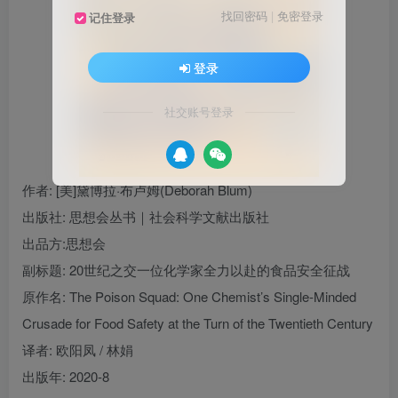
找回密码
|
免密登录
记住登录
登录
社交账号登录
作者
: [美]黛博拉·布卢姆(Deborah Blum)
出版社:
思想会丛书｜社会科学文献出版社
出品方:
思想会
副标题:
20世纪之交一位化学家全力以赴的食品安全征战
原作名:
The Poison Squad: One Chemist’s Single-Minded
Crusade for Food Safety at the Turn of the Twentieth Century
译者
: 欧阳凤 / 林娟
出版年:
2020-8