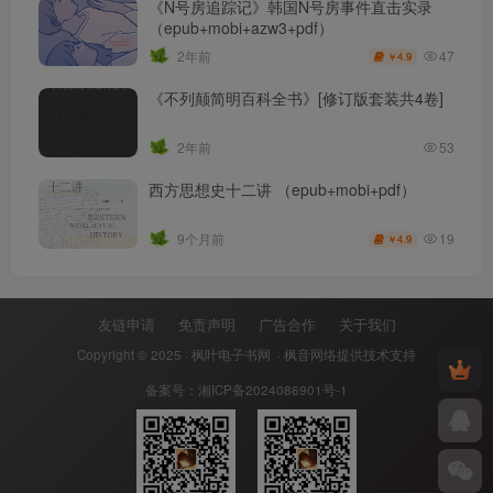
《N号房追踪记》韩国N号房事件直击实录
（epub+mobi+azw3+pdf）
47
2年前
4.9
￥
《不列颠简明百科全书》[修订版套装共4卷]
2年前
53
西方思想史十二讲 （epub+mobi+pdf）
19
9个月前
4.9
￥
友链申请
免责声明
广告合作
关于我们
Copyright © 2025 ·
枫叶电子书网
· 枫音网络提供技术支持
备案号：
湘ICP备2024086901号-1