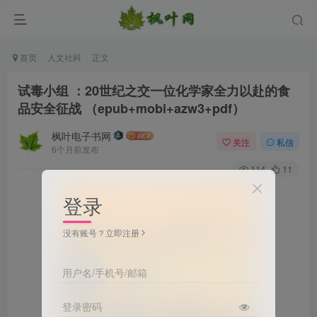
首页
人文社科
正文
试毒小组 ：20世纪之交一位化学家全力以赴的食
品安全征战 （epub+mobi+azw3+pdf）
枫叶电子书网
关注
私信
6个月前发布
114
11
登录
没有账号？立即注册
用户名/手机号/邮箱
登录密码