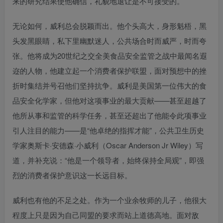
来的研究结果使他确信，礼貌地退让是不可接受的。
无论如何，威利总会脱颖而出。他个头高大，身形魁梧，黑
头发黑眼睛，私下里幽默迷人，公共场合时而威严，时而夸
张。他将成为20世纪之交全美食品安全监管之战中最闻名遐
迩的人物，他建立起一个消费者保护联盟，面对预想中的挫
折时集结并号召他们坚持抗争。威利是美国第一位伟大的食
品安全化学家，但他对这项事业的最大贡献——甚至超越了
他所从事和监管的科学任务，甚至还超出了他能令此项事业
引人注目的能力——是“他卓绝的指挥才能”，公共卫生历史
学家奥斯卡·安德森·小威利（Oscar Anderson Jr Wiley）写
道，并补充说：“他是一个领导者，始终保持全局观”，即强
烈的消费者保护意识这一长远目标。
威利也有他的不足之处。作为一个业余牧师的儿子，他很大
程度上只是因为自己同盟的要求而站上道德高地。面对敌