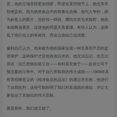
意，他的立场变得更加强硬，即使在某些细节上，他也常常
拒绝妥协。因为烘焙食品中的有毒化合物，他与人争吵，因
为标签上的图片，也吵得一样凶。哪怕在吹毛求疵时，他也
未能释放善意，这使他的同盟关系紧绷。有些人认为，这降
低了他行动上的有效性。而这点他自己也清楚。
威利自己认为，他未能为他的国家实现一种无畏而严厉的监
管保护，这种保护才是他孜孜以求的。他无法忘记，也无法
原谅：自己曾独自挺立在——有时甚至败于——反对公司干
预法案的斗争中。对于自己所取得的伟大成就——1906年具
有里程碑意义的《纯净食品药品法》的通过并生效，他进行
了自我批判，这很可能削弱了我们对其成就的感知，并让大
家低估了其做出的伟大贡献。
要是那样，我们就又错了。