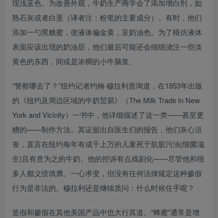
现浅蓝色。为改善外观，牛奶生产商学会了添加增白剂，如
熟石灰或者白垩（译者注：粉笔的主要成分）。有时，他们
添加一勺黑糖蜜，使液体偏金黄，呈奶油色。为了模仿液体
表面应该出现的奶油层，他们最后可能还会细细浇注一些淡
黄色的东西，间或是浓稠的小牛脑浆。
“警察哪去了？”纽约记者约翰·穆拉利质询道，在1853年出版
的《纽约及周边区域的牛奶贸易》（The Milk Trade in New
York and Vicinity）一书中，他详细描述了这一类——甚至更
糟的——制作方法。其证据出自医生们的报告，他们灰心沮
丧，直言在纽约每年有成千上万的儿童死于肮脏污浊(细菌滋
生)且有意为之的牛奶。他的控诉有点戏剧化——尽管他和很
多人都义愤填膺、一心求变，但没有任何法律规定这种掺假
行为是非法的。穆拉利还是继续质问：什么时候住手呢？
造假和掺假在其他美国产品中也大行其道。“蜂蜜”通常是增