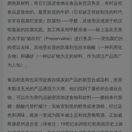
拥抱新材料，将它们混进食物在食品杂货店售卖，有时这些
食品是致命的。最受欢迎的牛奶（它在缺乏有效制冷的时代
非常容易腐烂变质）防腐剂——甲醛，其使用灵感源于殡仪
馆最新的防腐实践。加工商采用甲醛溶液——标上温良无害
的名字如“储存剂”（Preservaline）进行售卖——浸泡腐烂的
肉类以去味。其他受欢迎的防腐剂包括水杨酸（一种药用化
合物）和硼砂（一种以矿物为主的材料，作为清洁产品而广
为人知）。
食品制造商也采用提炼自煤炭副产品的新型合成染料，使原
本黯淡无光的产品诱惑力大增。他们找到了廉价的合成化合
物，可以作为替代品秘密添加进食物和饮料——糖精来代替
糖；醋酸代替柠檬汁；实验室制造的醇类或者酒精，经过染
色和调味，摇身一变成为陈年威士忌和优质葡萄酒。正如威
斯康星州进步党（译者注：19世纪末20世纪初美国历史上掀