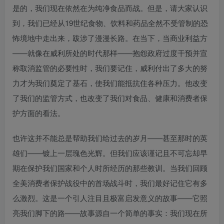
是的，我们现在依然在为纯净食品而战。但是，请大家认识
到，我们已经从19世纪食物、饮料和药品全然不受管制的恐
怖境地中走出来，跋涉了漫漫长路。在当下，当商业利益方
——就像在威利所处的时代那样——抱怨政府过度干预并宣
称取消监管的必要性时，我们要记住，威利付出了多大的努
力才为我们奠定了基石，使我们能抵抗住各种压力。他改变
了我们的监管方式，也改变了我们对食品、健康和消费者保
护方面的看法。
也许这并不能总是帮助我们给过去的岁月——甚至那时的英
雄们——镀上一层瑰色光辉。但我们应该谨记且不可忘却早
期在保护我们国家和个人时所经历的那些教训。当我们回顾
全美消费者保护战役中的首场战斗时，我们最好记住它有多
么激烈。这是一个引人注目且极富启发意义的故事——它照
亮我们脚下的路——故事源自一个简单的事实：我们现在所