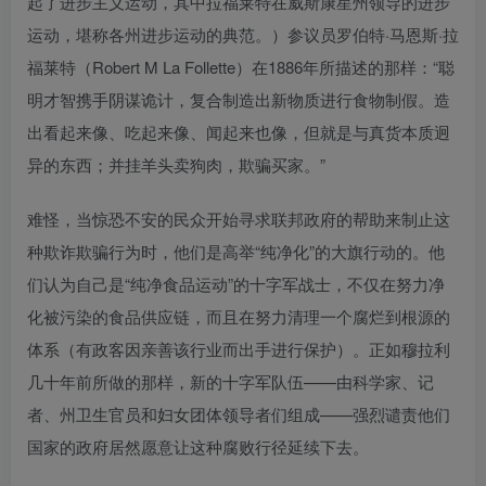
起了进步主义运动，其中拉福莱特在威斯康星州领导的进步
运动，堪称各州进步运动的典范。）参议员罗伯特·马恩斯·拉
福莱特（Robert M La Follette）在1886年所描述的那样：“聪
明才智携手阴谋诡计，复合制造出新物质进行食物制假。造
出看起来像、吃起来像、闻起来也像，但就是与真货本质迥
异的东西；并挂羊头卖狗肉，欺骗买家。”
难怪，当惊恐不安的民众开始寻求联邦政府的帮助来制止这
种欺诈欺骗行为时，他们是高举“纯净化”的大旗行动的。他
们认为自己是“纯净食品运动”的十字军战士，不仅在努力净
化被污染的食品供应链，而且在努力清理一个腐烂到根源的
体系（有政客因亲善该行业而出手进行保护）。正如穆拉利
几十年前所做的那样，新的十字军队伍——由科学家、记
者、州卫生官员和妇女团体领导者们组成——强烈谴责他们
国家的政府居然愿意让这种腐败行径延续下去。