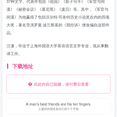
37种文字。代表作包括《祖国》《影子写手》《军官与间
谍》《秘密会议》《慕尼黑》《庞贝》等。其中，《军官与
间谍》为他赢得了包括沃尔特·司各特历史小说奖在内的四项
大奖，著名导演罗曼·波兰斯基的《我控诉》便改编自这部作
品。
汪潇，毕业于上海外国语大学英语语言文学专业，现从事翻
译工作。
下载地址
此处内容已隐藏，请付费后查看
A man's best friends are his ten fingers.
人最好的朋友是自己的十个手指