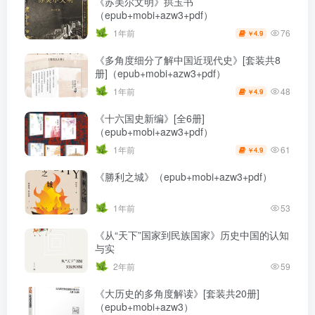
《苏美尔文明》拱玉书
（epub+mobi+azw3+pdf）
76
1年前
4.9
￥
《多角度细分了解中国近现代史》[套装共8
册]（epub+mobi+azw3+pdf）
48
1年前
4.9
￥
《十六国史新编》[全6册]
（epub+mobi+azw3+pdf）
61
1年前
4.9
￥
《勝利之城》（epub+mobi+azw3+pdf）
1年前
53
《从“天下”国家到民族国家》历史中国的认知
与实
2年前
59
《大历史的多角度解读》[套装共20册]
（epub+mobi+azw3）