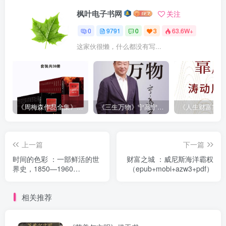
枫叶电子书网
关注
0
9791
0
3
63.6W+
这家伙很懒，什么都没有写...
《周梅森作品全集》[共30册]
《三生万物》宁高宁（epub+mobi+azw3+pdf）
上一篇
下一篇
时间的色彩 ：一部鲜活的世
财富之城 ：威尼斯海洋霸权
界史，1850—1960
（epub+mobi+azw3+pdf）
（epub+mobi+azw3+pdf）
相关推荐