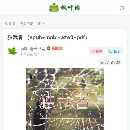
首页
历史传记
正文
独裁者 （epub+mobi+azw3+pdf）
枫叶电子书网
关注
私信
6个月前发布
77
36
登录
没有账号？立即注册
用户名/手机号/邮箱
登录密码