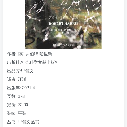
找回密码
|
免密登录
记住登录
登录
社交账号登录
作者
: [英] 罗伯特·哈里斯
出版社:
社会科学文献出版社
出品方:
甲骨文
译者
: 汪潇
出版年:
2021-4
页数:
378
定价:
72.00
装帧:
平装
丛书:
甲骨文丛书