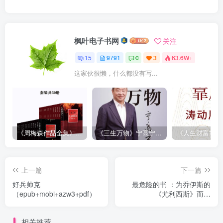
枫叶电子书网
关注
15
9791
0
3
63.6W+
这家伙很懒，什么都没有写...
《周梅森作品全集》[共30册]
《三生万物》宁高宁（epub+mobi+azw3+pdf）
上一篇
下一篇
好兵帅克
最危险的书 ：为乔伊斯的
（epub+mobi+azw3+pdf）
《尤利西斯》而战
（epub+mobi+azw3+pdf）
相关推荐