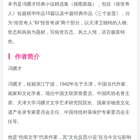
本书是冯骥才经典小说精选集（插图新版），包括《俗世奇
人》短篇精华作品15篇以及中篇经典作品《三寸金莲》，分
为“俗世奇人”和“怪世奇谈”两个部分，以天津卫独特的人物、
世态和风俗为题材，写俗世百态、风土人情，语言极富特
色。
作者简介
冯骥才
冯骥才，祖籍浙江宁波，1942年生于天津，中国当代作家、
画家和文化学者。现任中国文联荣誉委员、中国民协名誉主
席、天津大学冯骥才文学艺术研究院院长、国家非物质文化
遗产名录专家委员会主任、中国传统村落保护专家委员会主
任等。
他是“伤痕文学”代表作家，其“文化反思小说”在当今文坛影响