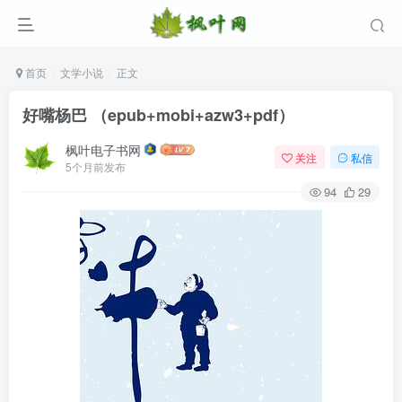
首页
文学小说
正文
好嘴杨巴 （epub+mobi+azw3+pdf）
枫叶电子书网
关注
私信
5个月前发布
94
29
登录
没有账号？立即注册
用户名/手机号/邮箱
登录密码