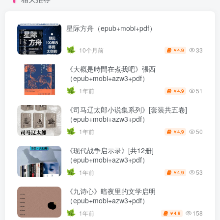
星际方舟（epub+mobi+pdf）
33
10个月前
4.9
￥
《大概是時間在煮我吧》張西
（epub+mobi+azw3+pdf）
51
1年前
4.9
￥
《司马辽太郎小说集系列》[套装共五卷]
（epub+mobi+azw3+pdf）
50
1年前
4.9
￥
《现代战争启示录》[共12册]
（epub+mobi+azw3+pdf）
53
1年前
4.9
￥
《九诗心》暗夜里的文学启明
（epub+mobi+azw3+pdf）
158
1年前
4.9
￥