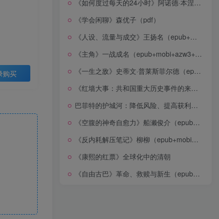
《如何度过每天的24小时》阿诺德·本涅特（epub+mobi+azw3+pdf）
《学会闲聊》森优子（pdf）
《人设、流量与成交》王扬名（epub+mobi+azw3+pdf）
《主角》一战成名（epub+mobi+azw3+pdf）
《一生之敌》史蒂文·普莱斯菲尔德（epub+mobi+azw3+pdf）
录购买
《红墙大事：共和国重大历史事件的来龙去脉》（全二册）（pdf）
巴菲特的护城河：降低风险、提高获利的股市真规则(epub+azw3+mobi)
《空腹的神奇自愈力》船濑俊介（epub+mobi+azw3+pdf）
《反内耗解压笔记》柳柳（epub+mobi+azw3+pdf）
《康熙的红票》全球化中的清朝
《自由古巴》革命、救赎与新生（epub+mobi+azw3+pdf）