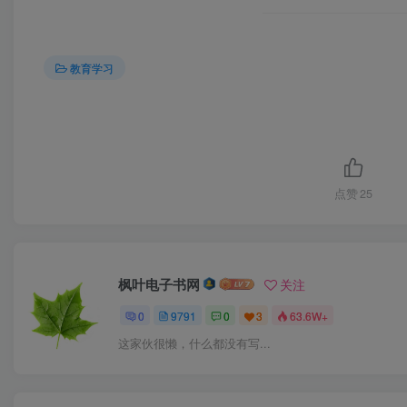
教育学习
点赞
25
枫叶电子书网
关注
0
9791
0
3
63.6W+
这家伙很懒，什么都没有写...