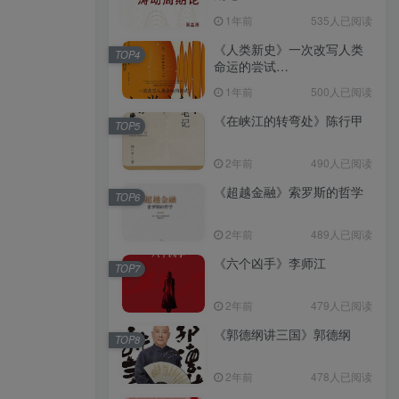
（epub+mobi+azw3+pdf）
1年前
535人已阅读
《人类新史》一次改写人类
TOP4
命运的尝试
（epub+mobi+azw3+pdf）
1年前
500人已阅读
《在峡江的转弯处》陈行甲
TOP5
2年前
490人已阅读
《超越金融》索罗斯的哲学
TOP6
2年前
489人已阅读
《六个凶手》李师江
TOP7
2年前
479人已阅读
《郭德纲讲三国》郭德纲
TOP8
2年前
478人已阅读