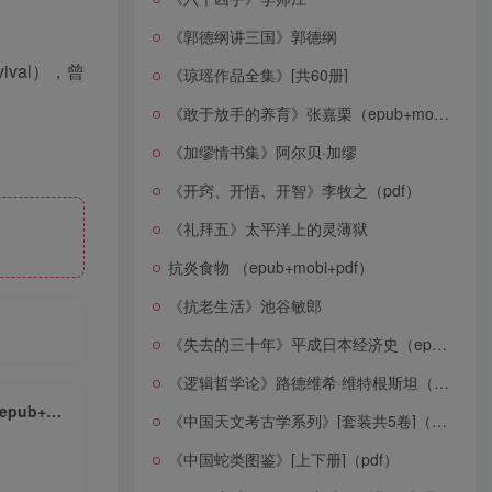
《郭德纲讲三国》郭德纲
val），曾
《琼瑶作品全集》[共60册]
《敢于放手的养育》张嘉栗（epub+mobi+azw3+pdf）
《加缪情书集》阿尔贝·加缪
《开窍、开悟、开智》李牧之（pdf）
《礼拜五》太平洋上的灵薄狱
抗炎食物 （epub+mobi+pdf）
《抗老生活》池谷敏郎
《失去的三十年》平成日本经济史（epub+mobi+azw3+pdf）
《逻辑哲学论》路德维希·维特根斯坦（epub+mobi+azw3+pdf）
如何阅读能让孩子受益一生 ：从朗读、亲子共读开始培养真正的阅读者 （epub+mobi+azw3+pdf）
《中国天文考古学系列》[套装共5卷]（epub+mobi+azw3+pdf）
《中国蛇类图鉴》[上下册]（pdf）