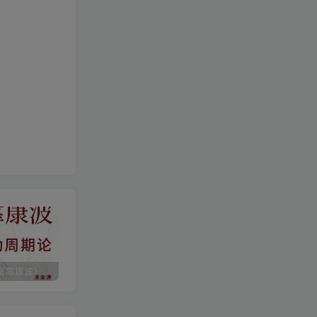
《人生财富靠康波》波动周期论（epub+mobi+azw3+pdf）
《人类新史》一次改写人类命运的尝试（epub+mobi+azw3+pdf）
《在峡江的转弯处》陈行甲