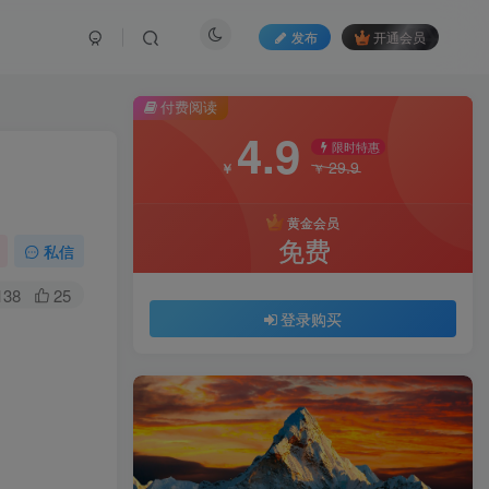
发布
开通会员
付费阅读
4.9
限时特惠
29.9
￥
￥
黄金会员
免费
私信
138
25
登录购买