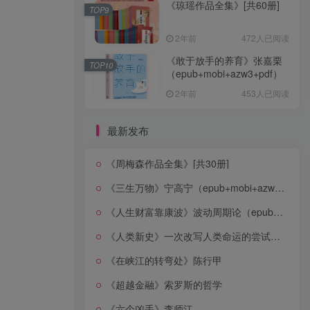
《琼瑶作品全集》[共60册]
TOP9
2年前
472人已阅读
《敢于放手的养育》张嘉栗
TOP10
（epub+mobi+azw3+pdf）
2年前
453人已阅读
最新发布
《周梅森作品全集》[共30册]
《三生万物》宁高宁（epub+mobi+azw3+pdf）
《人生财富靠康波》波动周期论（epub+mobi+azw3+pdf）
《人类新史》一次改写人类命运的尝试（epub+mobi+azw3+pdf）
《在峡江的转弯处》陈行甲
《超越金融》索罗斯的哲学
《六个凶手》李师江