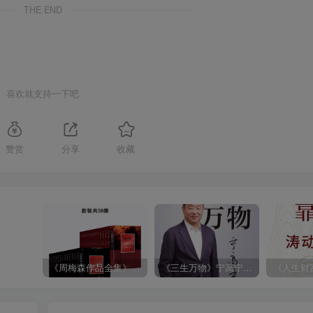
THE END
喜欢就支持一下吧
赞赏
分享
收藏
《周梅森作品全集》[共30册]
《三生万物》宁高宁（epub+mobi+azw3+pdf）