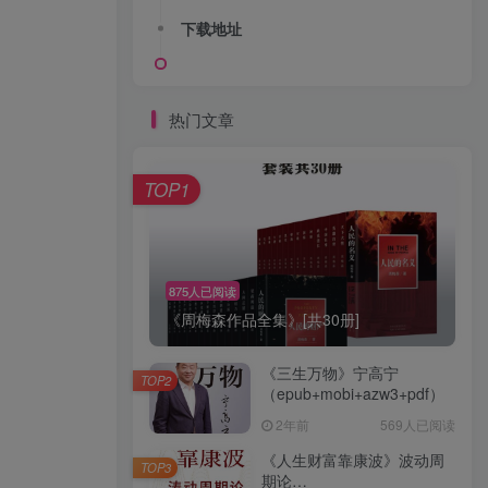
下载地址
热门文章
TOP1
875人已阅读
《周梅森作品全集》[共30册]
《三生万物》宁高宁
TOP2
（epub+mobi+azw3+pdf）
2年前
569人已阅读
《人生财富靠康波》波动周
TOP3
期论