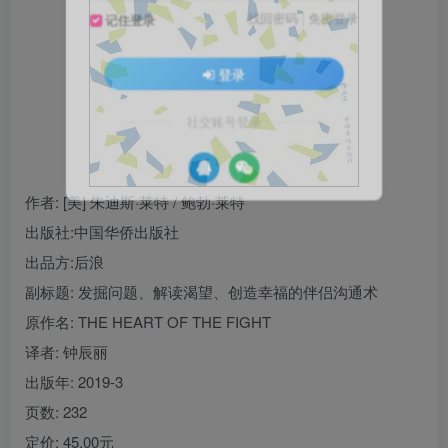
找回密码
|
免密登录
记住登录
登录
社交账号登录
作者
: [美] 朱迪斯·莱特 / 鲍勃·莱特
出版社:
中国华侨出版社
出品方:
后浪
副标题:
发掘问题、解读渴望、创造幸福的伴侣沟通术
原作名:
THE HEART OF THE FIGHT
译者
: 钟辰丽
出版年:
2019-3
页数:
232
定价:
45.00元