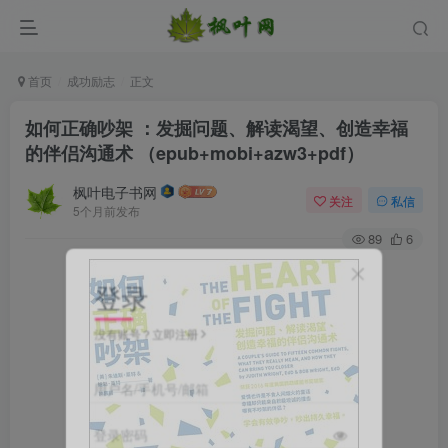
首页
成功励志
正文
如何正确吵架 ：发掘问题、解读渴望、创造幸福
的伴侣沟通术 （epub+mobi+azw3+pdf）
枫叶电子书网
关注
私信
5个月前发布
89
6
登录
没有账号？立即注册
用户名/手机号/邮箱
登录密码