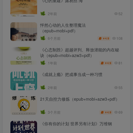
《心的重建》露易丝·海
2年前
52
怦然心动的人生整理魔法
（epub+mobi+pdf）
108
6个月前
4.9
￥
《心态制胜》超越评判、释放潜能的内在秘
诀（epub+mobi+azw3+pdf）
81
1年前
4.9
￥
《成就上瘾》把成事当成一种习惯
2年前
55
21天自控力修炼（epub+mobi+azw3+pdf）
69
3个月前
4.9
￥
《你有你的计划 世界另有计划》万维钢