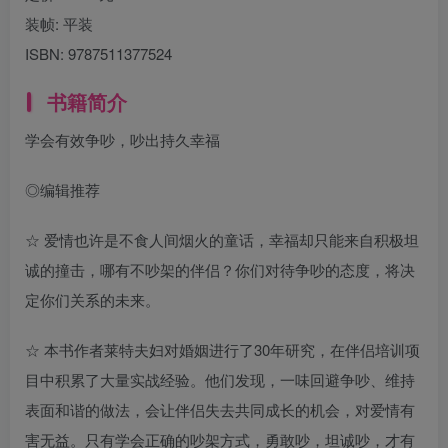
装帧:
平装
ISBN:
9787511377524
书籍简介
学会有效争吵，吵出持久幸福
◎编辑推荐
☆ 爱情也许是不食人间烟火的童话，幸福却只能来自积极坦
诚的撞击，哪有不吵架的伴侣？你们对待争吵的态度，将决
定你们关系的未来。
☆ 本书作者莱特夫妇对婚姻进行了30年研究，在伴侣培训项
目中积累了大量实战经验。他们发现，一味回避争吵、维持
表面和谐的做法，会让伴侣失去共同成长的机会，对爱情有
害无益。只有学会正确的吵架方式，勇敢吵，坦诚吵，才有