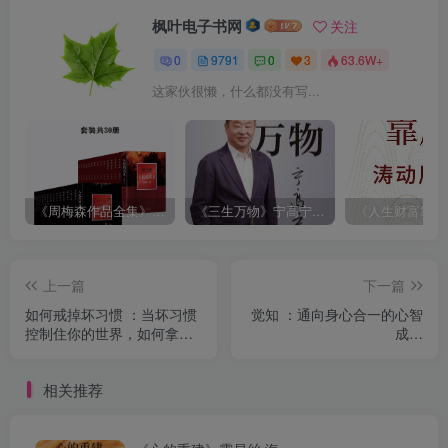
枫叶电子书网
关注
0
9791
0
3
63.6W+
这家伙很懒，什么都没有写...
《周梅森作品全集》[共30册]
《三生万物》宁高宁（epub+mobi+azw3+pdf）
上一篇
下一篇
如何戒掉坏习惯 ：当坏习惯
觉知 ：通向身心合一的心智
控制住你的世界，如何拿回
成长
人生主动权？
（epub+mobi+azw3+pdf）
（epub+mobi+azw3+pdf）
相关推荐