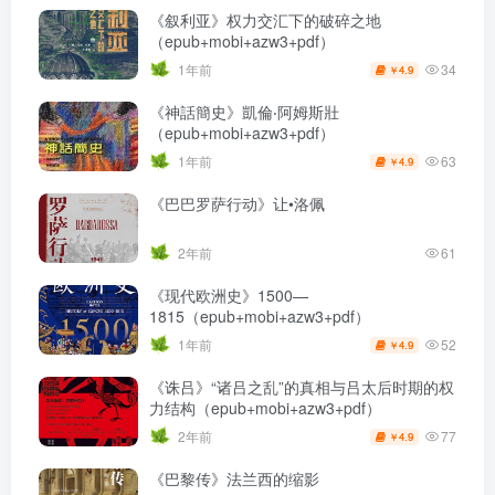
《叙利亚》权力交汇下的破碎之地
（epub+mobi+azw3+pdf）
34
1年前
4.9
￥
《神話簡史》凱倫‧阿姆斯壯
（epub+mobi+azw3+pdf）
63
1年前
4.9
￥
《巴巴罗萨行动》让•洛佩
2年前
61
《现代欧洲史》1500—
1815（epub+mobi+azw3+pdf）
52
1年前
4.9
￥
《诛吕》“诸吕之乱”的真相与吕太后时期的权
力结构（epub+mobi+azw3+pdf）
77
2年前
4.9
￥
《巴黎传》法兰西的缩影