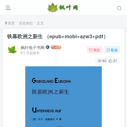
首页
历史传记
正文
铁幕欧洲之新生 （epub+mobi+azw3+pdf）
枫叶电子书网
关注
私信
5个月前发布
83
21
登录
没有账号？立即注册
用户名/手机号/邮箱
登录密码