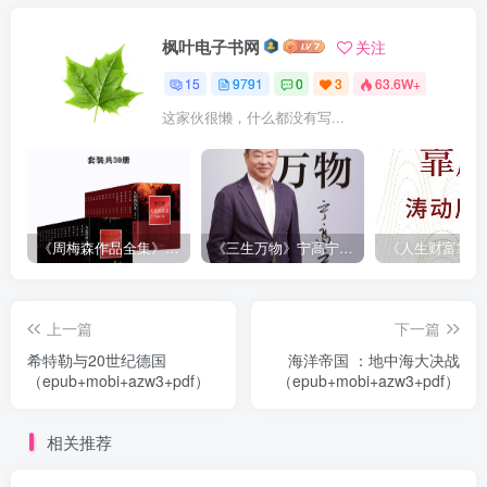
枫叶电子书网
关注
15
9791
0
3
63.6W+
这家伙很懒，什么都没有写...
《周梅森作品全集》[共30册]
《三生万物》宁高宁（epub+mobi+azw3+pdf）
上一篇
下一篇
希特勒与20世纪德国
海洋帝国 ：地中海大决战
（epub+mobi+azw3+pdf）
（epub+mobi+azw3+pdf）
相关推荐