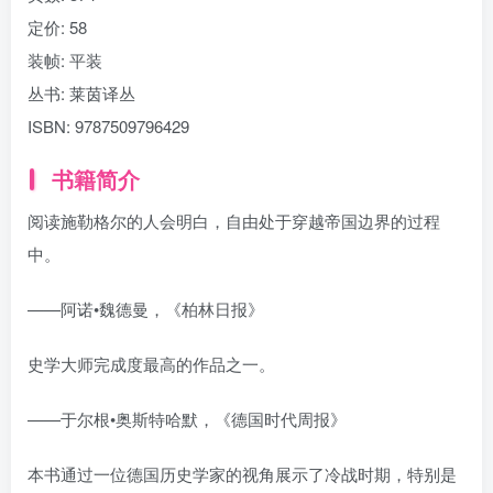
定价:
58
装帧:
平装
丛书:
莱茵译丛
ISBN:
9787509796429
书籍简介
阅读施勒格尔的人会明白，自由处于穿越帝国边界的过程
中。
——阿诺•魏德曼，《柏林日报》
史学大师完成度最高的作品之一。
——于尔根•奥斯特哈默，《德国时代周报》
本书通过一位德国历史学家的视角展示了冷战时期，特别是