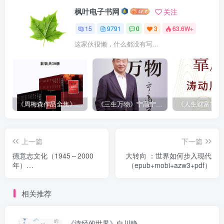
枫叶电子书网
关注
15
9791
0
3
63.6W+
这家伙很懒，什么都没有写...
《周梅森作品全集》[共30册]
《三生万物》宁高宁（epub+mobi+azw3+pdf）
上一篇
下一篇
德意志文化（1945～2000
大转向 ：世界如何步入现代
年）
（epub+mobi+azw3+pdf）
（epub+mobi+azw3+pdf）
相关推荐
《诗经的世界》白川静