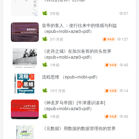
2年前
57
皇帝的客人 ：使行往来中的情感与利益
（epub+mobi+azw3+pdf）
137
3个月前
4.9
￥
《史诗之城》在加尔各答的街头世界
（epub+mobi+azw3+pdf）
45
1年前
4.9
￥
流程思维 （epub+mobi+pdf）
14
10个月前
4.9
￥
《神圣罗马帝国》[牛津通识读本]
（epub+mobi+azw3+pdf）
45
1年前
4.9
￥
《元数据》用数据的数据管理你的世界