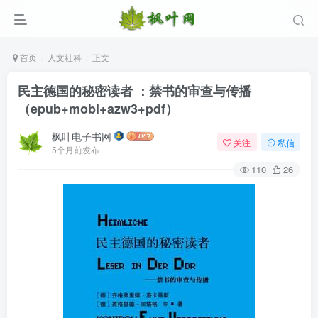
首页
人文社科
正文
民主德国的秘密读者 ：禁书的审查与传播
（epub+mobi+azw3+pdf）
枫叶电子书网
关注
私信
5个月前发布
110
26
登录
没有账号？立即注册
用户名/手机号/邮箱
登录密码