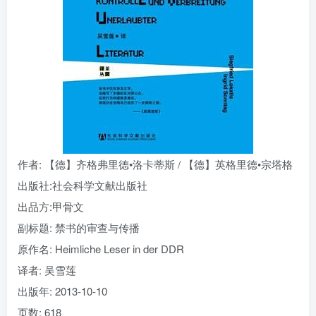
找回密码
|
免密登录
记住登录
登录
社交账号登录
作者
: 【德】齐格弗里德•洛卡蒂斯 / 【德】英格里德•宗塔格
出版社:
社会科学文献出版社
出品方:
甲骨文
副标题:
禁书的审查与传播
原作名:
Heimliche Leser in der DDR
译者
: 吴雪莲
出版年:
2013-10-10
页数:
618