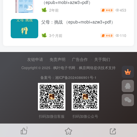
（epub+mobi+azw3+pdf）
453
2年前
4.9
￥
父母：挑战 （epub+mobi+azw3+pdf）
110
3个月前
4.9
￥
友链申请
免责声明
广告合作
关于我们
Copyright © 2025 ·
枫叶电子书网
· 枫音网络提供技术支持
备案号：
湘ICP备2024086901号-1
扫码加微信客服
扫码加微公众号
3