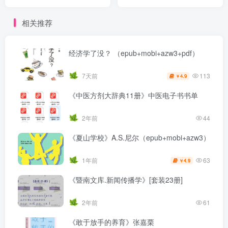
（epub+mobi+azw3+pdf）
相关推荐
经济学了没？ （epub+mobi+azw3+pdf）
113
7天前
4.9
￥
《中医方剂大辞典11册》中医电子书书单
2年前
44
《夏山学校》A.S.尼尔（epub+mobi+azw3）
63
1年前
4.9
￥
《暨南文库.新闻传播学》[套装23册]
2年前
61
《敢于放手的养育》张嘉栗