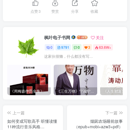
点赞
3
赞赏
分享
收藏
枫叶电子书网
关注
0
9791
0
3
63.6W+
这家伙很懒，什么都没有写...
《周梅森作品全集》[共30册]
《三生万物》宁高宁（epub+mobi+azw3+pdf）
上一篇
下一篇
如何变成写歌高手 听懂读懂
烟囱农场睡前故事
11种流行音乐风格
（epub+mobi+azw3+pdf）