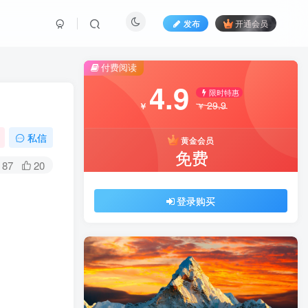
发布
开通会员
付费阅读
4.9
限时特惠
29.9
￥
￥
私信
黄金会员
免费
87
20
登录购买