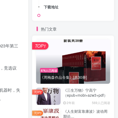
下载地址
热门文章
23年第三
TOP1
，竞选议
876人已阅读
《周梅森作品全集》[共30册]
机器时，失
《三生万物》宁高宁
TOP2
（epub+mobi+azw3+pdf）
。
2年前
569人已阅读
《人生财富靠康波》波动周
TOP3
期论