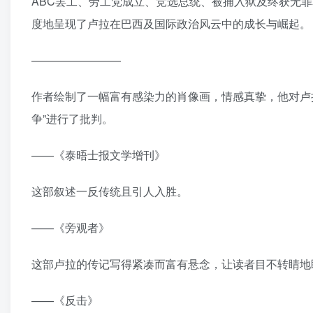
ABC罢工、劳工党成立、竞选总统、被捕入狱及终获无
度地呈现了卢拉在巴西及国际政治风云中的成长与崛起。
————————
作者绘制了一幅富有感染力的肖像画，情感真挚，他对卢
争”进行了批判。
——《泰晤士报文学增刊》
这部叙述一反传统且引人入胜。
——《旁观者》
这部卢拉的传记写得紧凑而富有悬念，让读者目不转睛地
——《反击》