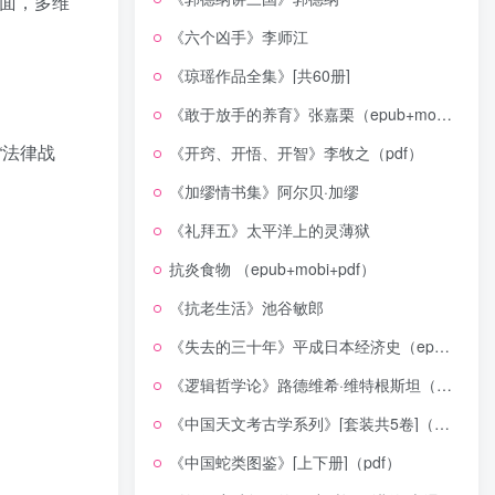
面，多维
《六个凶手》李师江
《琼瑶作品全集》[共60册]
《敢于放手的养育》张嘉栗（epub+mobi+azw3+pdf）
“法律战
《开窍、开悟、开智》李牧之（pdf）
《加缪情书集》阿尔贝·加缪
《礼拜五》太平洋上的灵薄狱
抗炎食物 （epub+mobi+pdf）
《抗老生活》池谷敏郎
《失去的三十年》平成日本经济史（epub+mobi+azw3+pdf）
《逻辑哲学论》路德维希·维特根斯坦（epub+mobi+azw3+pdf）
《中国天文考古学系列》[套装共5卷]（epub+mobi+azw3+pdf）
《中国蛇类图鉴》[上下册]（pdf）