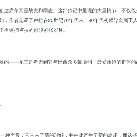
卢拉·达席尔瓦是战友和同志。这部传记中呈现的大量情节，不仅
，作者见证了卢拉在20世纪70年代末、80年代初领导金属工
官下令逮捕卢拉的那段紧张岁月。
要的——尤其是考虑到它与巴西众多最脆弱、最受压迫的群体的
。
又一种声音，它带来了新的理解，并由此产生了新的思想，而这