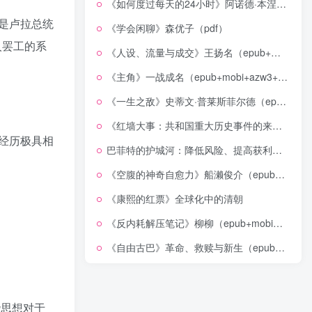
《如何度过每天的24小时》阿诺德·本涅特（epub+mobi+azw3+pdf）
仅是卢拉总统
《学会闲聊》森优子（pdf）
人罢工的系
《人设、流量与成交》王扬名（epub+mobi+azw3+pdf）
《主角》一战成名（epub+mobi+azw3+pdf）
《一生之敌》史蒂文·普莱斯菲尔德（epub+mobi+azw3+pdf）
《红墙大事：共和国重大历史事件的来龙去脉》（全二册）（pdf）
经历极具相
巴菲特的护城河：降低风险、提高获利的股市真规则(epub+azw3+mobi)
《空腹的神奇自愈力》船濑俊介（epub+mobi+azw3+pdf）
《康熙的红票》全球化中的清朝
《反内耗解压笔记》柳柳（epub+mobi+azw3+pdf）
《自由古巴》革命、救赎与新生（epub+mobi+azw3+pdf）
些思想对于