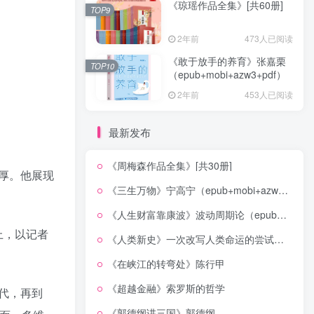
《琼瑶作品全集》[共60册]
TOP9
2年前
473人已阅读
《敢于放手的养育》张嘉栗
TOP10
（epub+mobi+azw3+pdf）
2年前
453人已阅读
最新发布
《周梅森作品全集》[共30册]
厚。他展现
《三生万物》宁高宁（epub+mobi+azw3+pdf）
《人生财富靠康波》波动周期论（epub+mobi+azw3+pdf）
上，以记者
《人类新史》一次改写人类命运的尝试（epub+mobi+azw3+pdf）
《在峡江的转弯处》陈行甲
《超越金融》索罗斯的哲学
代，再到
《郭德纲讲三国》郭德纲