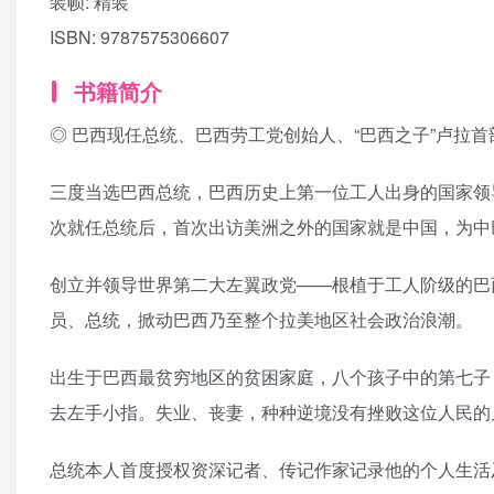
装帧:
精装
ISBN:
9787575306607
书籍简介
◎ 巴西现任总统、巴西劳工党创始人、“巴西之子”卢拉
三度当选巴西总统，巴西历史上第一位工人出身的国家领导人
次就任总统后，首次出访美洲之外的国家就是中国，为中
创立并领导世界第二大左翼政党——根植于工人阶级的巴
员、总统，掀动巴西乃至整个拉美地区社会政治浪潮。
出生于巴西最贫穷地区的贫困家庭，八个孩子中的第七子
去左手小指。失业、丧妻，种种逆境没有挫败这位人民的
总统本人首度授权资深记者、传记作家记录他的个人生活