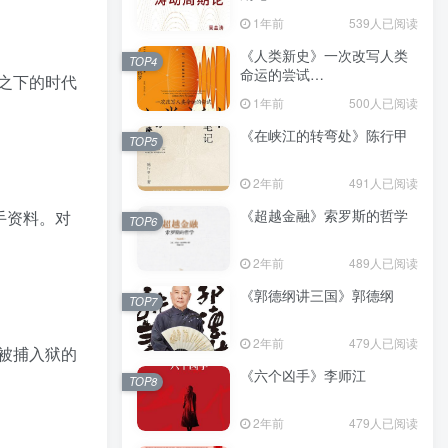
（epub+mobi+azw3+pdf）
1年前
539人已阅读
《人类新史》一次改写人类
TOP4
命运的尝试
之下的时代
（epub+mobi+azw3+pdf）
1年前
500人已阅读
《在峡江的转弯处》陈行甲
TOP5
2年前
491人已阅读
《超越金融》索罗斯的哲学
手资料。对
TOP6
2年前
489人已阅读
《郭德纲讲三国》郭德纲
TOP7
2年前
479人已阅读
被捕入狱的
《六个凶手》李师江
TOP8
2年前
479人已阅读