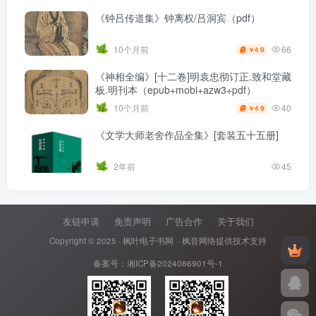
《钟吕传道集》钟离权/吕洞宾（pdf）
66
10个月前
4.9
￥
《神相全编》[十二卷]明袁忠彻订正.致和堂藏
板.明刊本（epub+mobi+azw3+pdf）
40
10个月前
4.9
￥
《文学大师老舍作品全集》[套装五十五册]
2年前
45
友链申请
免责声明
广告合作
关于我们
Copyright © 2025 ·
枫叶电子书网
· 枫音网络提供技术支持
备案号：
湘ICP备2024086901号-1