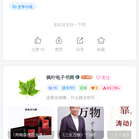
文学小说
喜欢就支持一下吧
点赞
10
赞赏
分享
收藏
枫叶电子书网
关注
15
9791
0
3
63.7W+
这家伙很懒，什么都没有写...
《周梅森作品全集》[共30册]
《三生万物》宁高宁（epub+mobi+azw3+pdf）