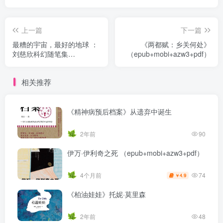
上一篇
下一篇
最糟的宇宙，最好的地球 ：
《两都赋：乡关何处》
刘慈欣科幻随笔集
（epub+mobi+azw3+pdf）
（epub+mobi+azw3+pdf）
相关推荐
《精神病预后档案》从遗弃中诞生
2年前
90
伊万·伊利奇之死 （epub+mobi+azw3+pdf）
74
4个月前
4.9
￥
《柏油娃娃》托妮·莫里森
2年前
48