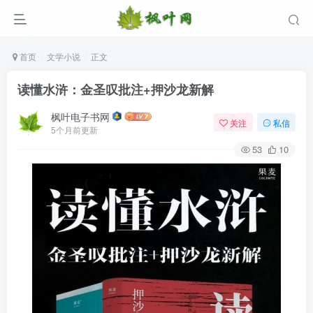
首页
文学小说
正文
读懂水浒：金圣叹批注+押沙龙新解
枫叶电子书网
关注
私信
5个月前更新
53
10