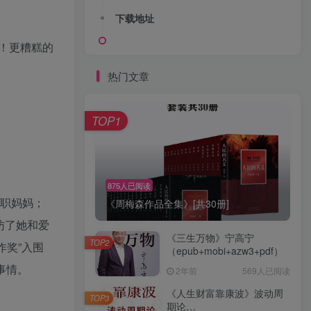
下载地址
！更糟糕的
热门文章
TOP1
875人已阅读
全职妈妈；
《周梅森作品全集》[共30册]
访了她和爱
《三生万物》宁高宁
TOP2
作奖”入围
（epub+mobi+azw3+pdf）
事情。
2年前
569人已阅读
《人生财富靠康波》波动周
TOP3
期论