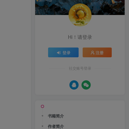
Hi！请登录
登录
注册
社交账号登录
书籍简介
作者简介