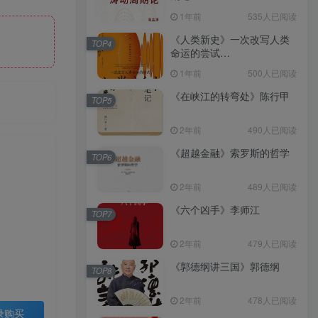
（epub+mobi+azw3+pdf）
1年前
535人已阅读
《人类新史》一次改写人类
TOP4
命运的尝试
（epub+mobi+azw3+pdf）
1年前
500人已阅读
《在峡江的转弯处》陈行甲
TOP5
2年前
490人已阅读
《超越金融》索罗斯的哲学
TOP6
2年前
489人已阅读
《六个凶手》李师江
TOP7
2年前
479人已阅读
《郭德纲讲三国》郭德纲
TOP8
2年前
478人已阅读
录购买