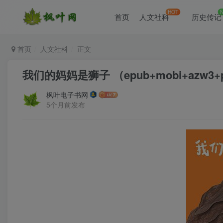
HOT
首页
人文社科
历史传记
首页
人文社科
正文
我们的妈妈是狮子 （epub+mobi+azw3+
枫叶电子书网
5个月前发布