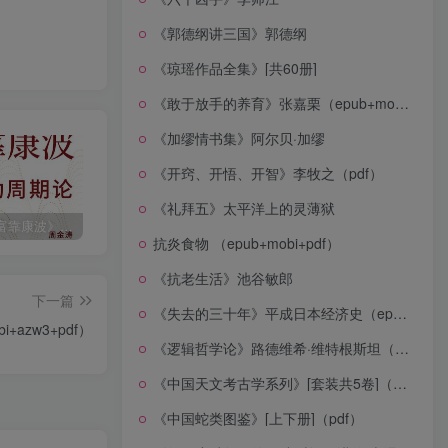
《郭德纲讲三国》郭德纲
《琼瑶作品全集》[共60册]
《敢于放手的养育》张嘉栗（epub+mobi+azw3+pdf）
《加缪情书集》阿尔贝·加缪
《开窍、开悟、开智》李牧之（pdf）
《礼拜五》太平洋上的灵薄狱
《人生财富靠康波》波动周期论（epub+mobi+azw3+pdf）
《人类新史》一次改写人类命运的尝试（epub+mobi+azw3+pdf）
《在峡江的转弯处》陈行甲
抗炎食物 （epub+mobi+pdf）
《抗老生活》池谷敏郎
下一篇
《失去的三十年》平成日本经济史（epub+mobi+azw3+pdf）
+azw3+pdf）
《逻辑哲学论》路德维希·维特根斯坦（epub+mobi+azw3+pdf）
《中国天文考古学系列》[套装共5卷]（epub+mobi+azw3+pdf）
《中国蛇类图鉴》[上下册]（pdf）