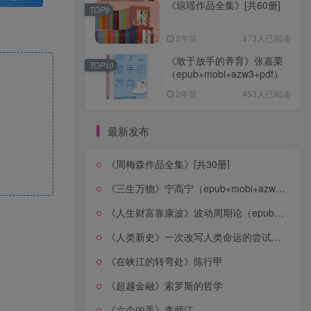
《琼瑶作品全集》[共60册]
TOP9
2年前
473人已阅读
《敢于放手的养育》张嘉栗
TOP10
（epub+mobi+azw3+pdf）
2年前
453人已阅读
最新发布
《周梅森作品全集》[共30册]
《三生万物》宁高宁（epub+mobi+azw3+pdf）
《人生财富靠康波》波动周期论（epub+mobi+azw3+pdf）
《人类新史》一次改写人类命运的尝试（epub+mobi+azw3+pdf）
《在峡江的转弯处》陈行甲
《超越金融》索罗斯的哲学
《六个凶手》李师江