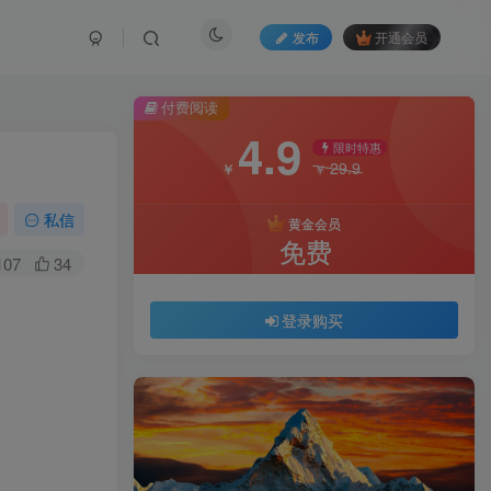
发布
开通会员
付费阅读
4.9
限时特惠
29.9
￥
￥
私信
黄金会员
免费
107
34
登录购买