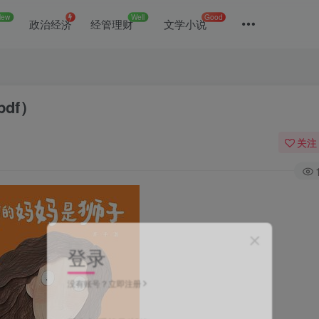
New
Well
Good
政治经济
经管理财
文学小说
pdf）
关注
登录
没有账号？立即注册