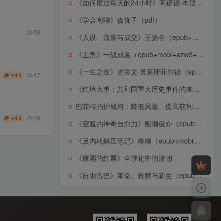
《如何度过每天的24小时》阿诺德·本涅特（epub+mobi+azw3+pdf）
《学会闲聊》森优子（pdf）
56
《人设、流量与成交》王扬名（epub+mobi+azw3+pdf）
《主角》一战成名（epub+mobi+azw3+pdf）
《一生之敌》史蒂文·普莱斯菲尔德（epub+mobi+azw3+pdf）
47
4.9
￥
《红墙大事：共和国重大历史事件的来龙去脉》（全二册）（pdf）
巴菲特的护城河：降低风险、提高获利的股市真规则(epub+azw3+mobi)
76
4.9
￥
《空腹的神奇自愈力》船濑俊介（epub+mobi+azw3+pdf）
《反内耗解压笔记》柳柳（epub+mobi+azw3+pdf）
《康熙的红票》全球化中的清朝
《自由古巴》革命、救赎与新生（epub+mobi+azw3+pdf）