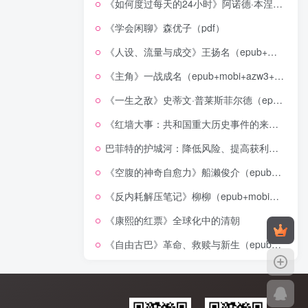
《如何度过每天的24小时》阿诺德·本涅特（epub+mobi+azw3+pdf）
《学会闲聊》森优子（pdf）
《人设、流量与成交》王扬名（epub+mobi+azw3+pdf）
《主角》一战成名（epub+mobi+azw3+pdf）
《一生之敌》史蒂文·普莱斯菲尔德（epub+mobi+azw3+pdf）
《红墙大事：共和国重大历史事件的来龙去脉》（全二册）（pdf）
巴菲特的护城河：降低风险、提高获利的股市真规则(epub+azw3+mobi)
《空腹的神奇自愈力》船濑俊介（epub+mobi+azw3+pdf）
《反内耗解压笔记》柳柳（epub+mobi+azw3+pdf）
《康熙的红票》全球化中的清朝
《自由古巴》革命、救赎与新生（epub+mobi+azw3+pdf）