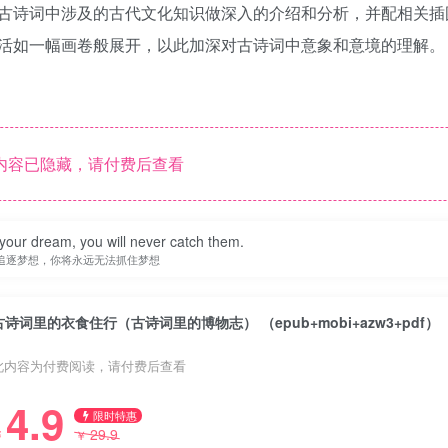
古诗词中涉及的古代文化知识做深入的介绍和分析，并配相关插
活如一幅画卷般展开，以此加深对古诗词中意象和意境的理解。
内容已隐藏，请付费后查看
your dream, you will never catch them.
追逐梦想，你将永远无法抓住梦想
古诗词里的衣食住行（古诗词里的博物志） （epub+mobi+azw3+pdf）
此内容为付费阅读，请付费后查看
4.9
限时特惠
29.9
￥
￥