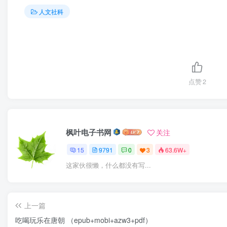
人文社科
点赞
2
枫叶电子书网
关注
15
9791
0
3
63.6W+
这家伙很懒，什么都没有写...
上一篇
吃喝玩乐在唐朝 （epub+mobi+azw3+pdf）