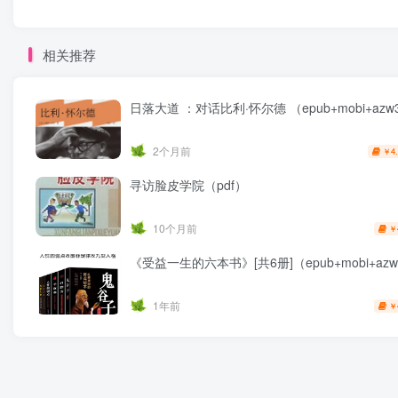
相关推荐
日落大道 ：对话比利·怀尔德 （epub+mobi+azw3
2个月前
4
￥
寻访脸皮学院（pdf）
10个月前
￥
《受益一生的六本书》[共6册]（epub+mobi+azw3
1年前
￥