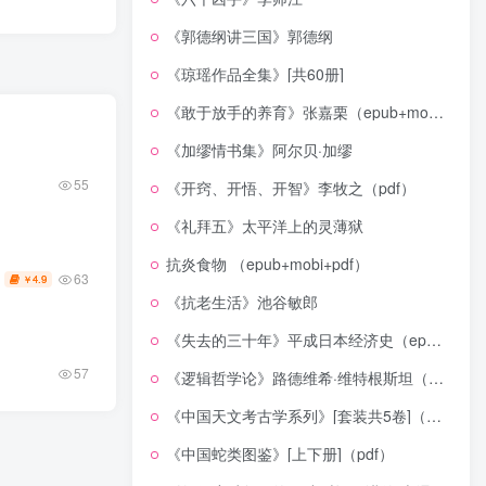
《郭德纲讲三国》郭德纲
《琼瑶作品全集》[共60册]
《敢于放手的养育》张嘉栗（epub+mobi+azw3+pdf）
《加缪情书集》阿尔贝·加缪
55
《开窍、开悟、开智》李牧之（pdf）
《礼拜五》太平洋上的灵薄狱
抗炎食物 （epub+mobi+pdf）
63
4.9
￥
《抗老生活》池谷敏郎
《失去的三十年》平成日本经济史（epub+mobi+azw3+pdf）
57
《逻辑哲学论》路德维希·维特根斯坦（epub+mobi+azw3+pdf）
《中国天文考古学系列》[套装共5卷]（epub+mobi+azw3+pdf）
《中国蛇类图鉴》[上下册]（pdf）