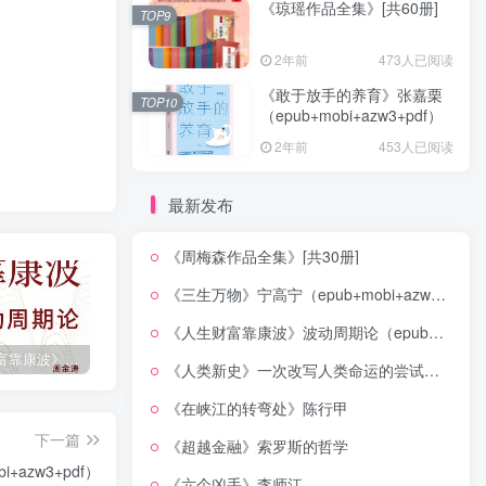
《琼瑶作品全集》[共60册]
TOP9
2年前
473人已阅读
《敢于放手的养育》张嘉栗
TOP10
（epub+mobi+azw3+pdf）
2年前
453人已阅读
最新发布
《周梅森作品全集》[共30册]
《三生万物》宁高宁（epub+mobi+azw3+pdf）
《人生财富靠康波》波动周期论（epub+mobi+azw3+pdf）
《人生财富靠康波》波动周期论（epub+mobi+azw3+pdf）
《人类新史》一次改写人类命运的尝试（epub+mobi+azw3+pdf）
《在峡江的转弯处》陈行甲
《人类新史》一次改写人类命运的尝试（epub+mobi+azw3+pdf）
《在峡江的转弯处》陈行甲
下一篇
《超越金融》索罗斯的哲学
+azw3+pdf）
《六个凶手》李师江