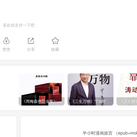
喜欢就支持一下吧
赞赏
分享
收藏
《周梅森作品全集》[共30册]
《三生万物》宁高宁（epub+mobi+azw3+pdf）
半小时漫画故宫 （epub+mobi