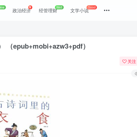
New
Well
Good
政治经济
经管理财
文学小说
ub+mobi+azw3+pdf）
关注
登录
没有账号？立即注册