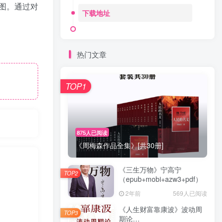
图。通过对
下载地址
热门文章
TOP1
875人已阅读
《周梅森作品全集》[共30册]
《三生万物》宁高宁
TOP2
（epub+mobi+azw3+pdf）
2年前
569人已阅读
《人生财富靠康波》波动周
TOP3
期论