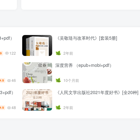
+pdf）
《吴敬琏与改革时代》[套装5册]
122
2年前
.9
深度营养 （epub+mobi+pdf）
46
10个月前
4.9
+pdf）
《人民文学出版社2021年度好书》[全20种]
48
2年前
4.9