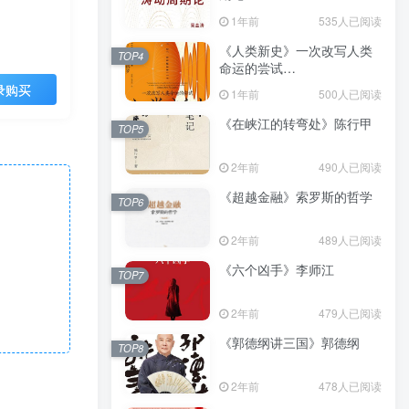
（epub+mobi+azw3+pdf）
1年前
535人已阅读
《人类新史》一次改写人类
TOP4
命运的尝试
（epub+mobi+azw3+pdf）
录购买
1年前
500人已阅读
《在峡江的转弯处》陈行甲
TOP5
2年前
490人已阅读
《超越金融》索罗斯的哲学
TOP6
2年前
489人已阅读
《六个凶手》李师江
TOP7
2年前
479人已阅读
《郭德纲讲三国》郭德纲
TOP8
2年前
478人已阅读