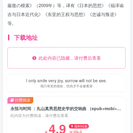
厳復の模索》（2009年）等，译有《日本的思想》《福泽谕
吉与日本近代化》《东亚的王权与思想》《忠诚与叛逆》
等。
下载地址
此处内容已隐藏，请付费后查看
I only smile very joy, sorrow will not be see.
我只有笑的很欢，忧伤才不会被看穿
付费阅读
永恒与时间 ：丸山真男思想史学的交响曲 （epub+mobi+azw3+pdf）
此内容为付费阅读，请付费后查看
4.9
限时特惠
29.9
￥
￥