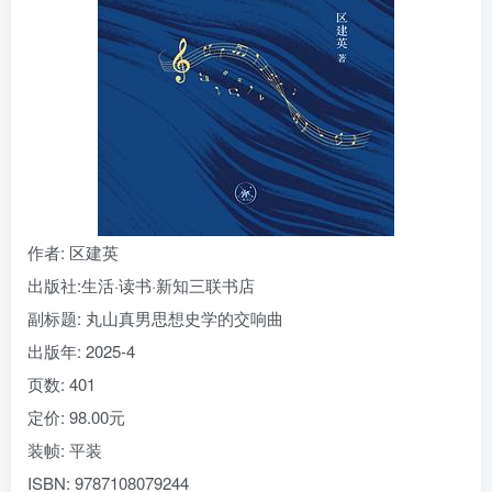
找回密码
|
免密登录
记住登录
登录
社交账号登录
作者
: 区建英
出版社:
生活·读书·新知三联书店
副标题:
丸山真男思想史学的交响曲
出版年:
2025-4
页数:
401
定价:
98.00元
装帧:
平装
ISBN:
9787108079244