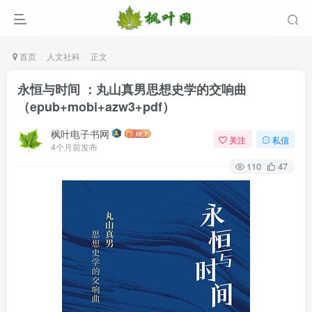
首页
人文社科
正文
永恒与时间 ：丸山真男思想史学的交响曲
（epub+mobi+azw3+pdf）
枫叶电子书网
关注
私信
4个月前发布
110
47
登录
没有账号？立即注册
用户名/手机号/邮箱
登录密码