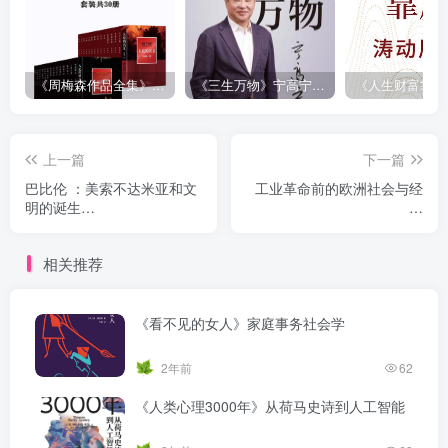
《周梅森作品全集》[共30册]
《三生万物》宁高宁（epub+mobi+azw3+pdf）
上一篇
下一篇
巴比伦 ：美索不达米亚和文
工业革命前的欧洲社会与经
明的诞生
济
（epub+mobi+azw3+pdf）
（epub+mobi+azw3+pdf）
相关推荐
《看不见的女人》家庭事务社会学
2年前
62
《人类心理3000年》从荷马史诗到人工智能