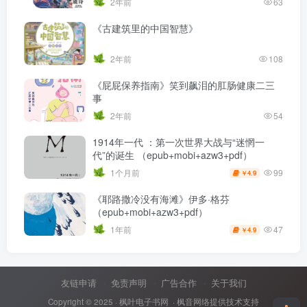
2年前
63
《古建筑里的中国智慧》
2年前
108
《屁屁保养指南》笑到飙泪的肛肠健康二三
事
2年前
54
1914年一代 ：第一次世界大战与“迷惘一
代”的诞生 （epub+mobi+azw3+pdf）
99
1个月前
4.9
￥
《耶路撒冷没有海滩》伊多·格芬
（epub+mobi+azw3+pdf）
47
1年前
4.9
￥
友链申请
免责声明
广告合作
关于我们
Copyright © 2025 ·
枫叶电子书网
· 枫音网络提供技术支持