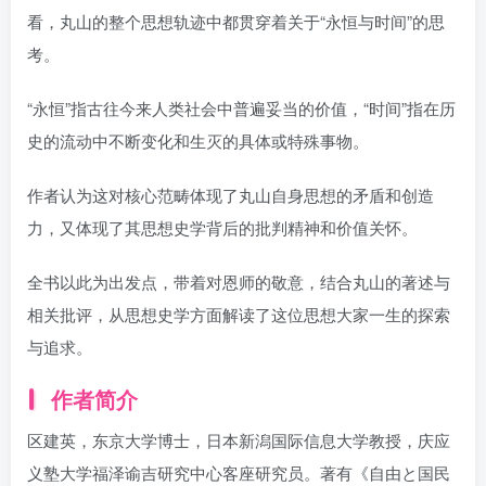
看，丸山的整个思想轨迹中都贯穿着关于“永恒与时间”的思
考。
“永恒”指古往今来人类社会中普遍妥当的价值，“时间”指在历
史的流动中不断变化和生灭的具体或特殊事物。
作者认为这对核心范畴体现了丸山自身思想的矛盾和创造
力，又体现了其思想史学背后的批判精神和价值关怀。
全书以此为出发点，带着对恩师的敬意，结合丸山的著述与
相关批评，从思想史学方面解读了这位思想大家一生的探索
与追求。
作者简介
区建英，东京大学博士，日本新潟国际信息大学教授，庆应
义塾大学福泽谕吉研究中心客座研究员。著有《自由と国民