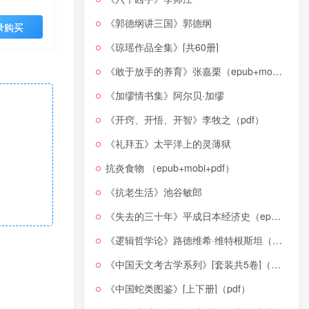
《郭德纲讲三国》郭德纲
录购买
《琼瑶作品全集》[共60册]
《敢于放手的养育》张嘉栗（epub+mobi+azw3+pdf）
《加缪情书集》阿尔贝·加缪
《开窍、开悟、开智》李牧之（pdf）
《礼拜五》太平洋上的灵薄狱
抗炎食物 （epub+mobi+pdf）
《抗老生活》池谷敏郎
《失去的三十年》平成日本经济史（epub+mobi+azw3+pdf）
《逻辑哲学论》路德维希·维特根斯坦（epub+mobi+azw3+pdf）
《中国天文考古学系列》[套装共5卷]（epub+mobi+azw3+pdf）
《中国蛇类图鉴》[上下册]（pdf）