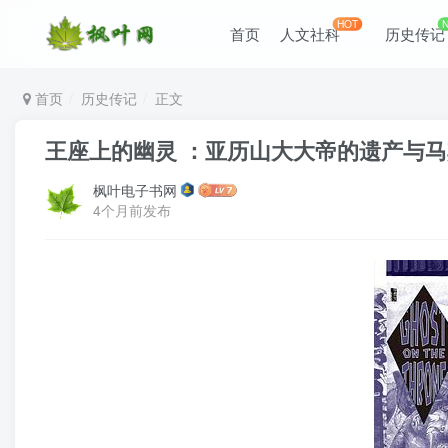
HOT
首页
人文社科
历史传记
首页
历史传记
正文
王座上的幽灵 ：亚历山大大帝的遗产与马其顿帝
枫叶电子书网
4个月前发布