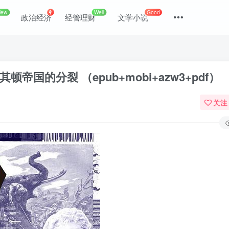
New
Well
Good
政治经济
经管理财
文学小说
国的分裂 （epub+mobi+azw3+pdf）
关注
登录
没有账号？立即注册