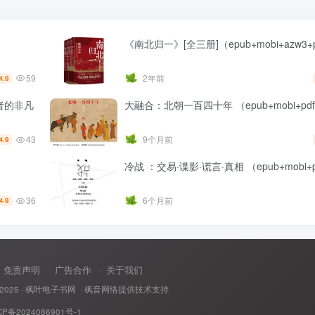
《南北归一》[全三册]（epub+mobi+azw3+
59
2年前
4.9
者的非凡
大融合：北朝一百四十年 （epub+mobi+pd
43
9个月前
4.9
冷战 ：交易·谍影·谎言·真相 （epub+mobi+
36
6个月前
4.9
免责声明
广告合作
关于我们
 2025 ·
枫叶电子书网
· 枫音网络提供技术支持
CP备2024086901号-1