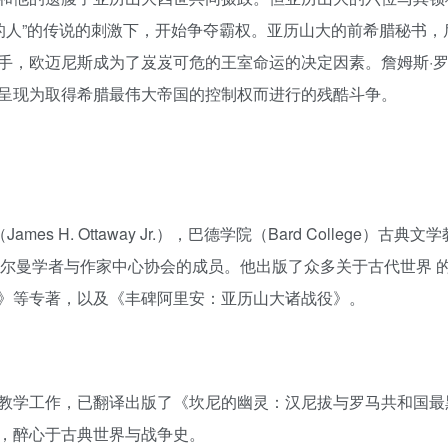
的人”的传说的刺激下，开始争夺霸权。亚历山大的前希腊秘书，
手，欧迈尼斯成为了岌岌可危的王室命运的决定因素。詹姆斯·
呈现为取得希腊最伟大帝国的控制权而进行的残酷斗争。
es H. Ottaway Jr.），巴德学院（Bard College）古典
卡尔曼学者与作家中心协会的成员。他出版了众多关于古代世界 
》等专著，以及《丰碑阿里安：亚历山大诸战役》。
教学工作，已翻译出版了《坎尼的幽灵：汉尼拔与罗马共和国最
，醉心于古典世界与战争史。