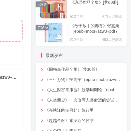
《琼瑶作品全集》[共60册]
TOP9
2年前
473人已阅读
《敢于放手的养育》张嘉栗
TOP10
（epub+mobi+azw3+pdf）
2年前
453人已阅读
最新发布
《周梅森作品全集》[共30册]
王座上的幽灵 ：亚历山大大帝的遗产与马其顿帝国的分裂 （epub+mobi+azw3+pdf）
《三生万物》宁高宁（epub+mobi+azw3+pdf）
《人生财富靠康波》波动周期论（epub+mobi+azw3+pdf）
《人类新史》一次改写人类命运的尝试（epub+mobi+azw3+pdf）
《在峡江的转弯处》陈行甲
《超越金融》索罗斯的哲学
《六个凶手》李师江