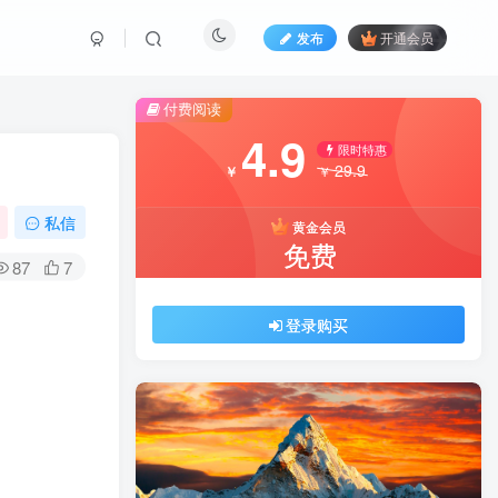
发布
开通会员
付费阅读
4.9
限时特惠
29.9
￥
￥
私信
黄金会员
免费
87
7
登录购买