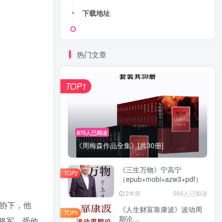
下载地址
热门文章
TOP1
875人已阅读
《周梅森作品全集》[共30册]
《三生万物》宁高宁
TOP2
（epub+mobi+azw3+pdf）
2年前
569人已阅读
协下，他
《人生财富靠康波》波动周
TOP3
期论
将军，受他