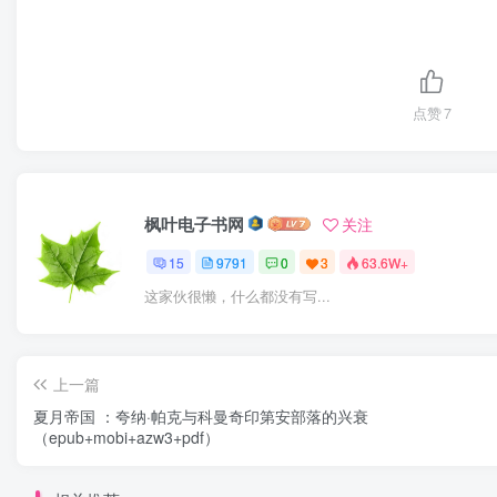
点赞
7
枫叶电子书网
关注
15
9791
0
3
63.6W+
这家伙很懒，什么都没有写...
上一篇
夏月帝国 ：夸纳·帕克与科曼奇印第安部落的兴衰
（epub+mobi+azw3+pdf）