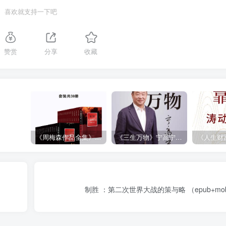
喜欢就支持一下吧
赞赏
分享
收藏
《周梅森作品全集》[共30册]
《三生万物》宁高宁（epub+mobi+azw3+pdf）
制胜 ：第二次世界大战的策与略 （epub+mobi+