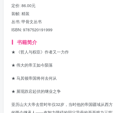
定价:
86.00元
装帧:
精装
丛书:
甲骨文丛书
ISBN:
9787520191999
书籍简介
★ 《哲人与权臣》作者又一力作
★ 伟大的帝王如今陨落
★ 马其顿帝国将何去何从
★ 展现跌宕起伏的继业之争
亚历山大大帝去世时年仅32岁，当时他的帝国疆域从西
的两个继承人——有智力障碍的同父异母的哥哥腓力三世