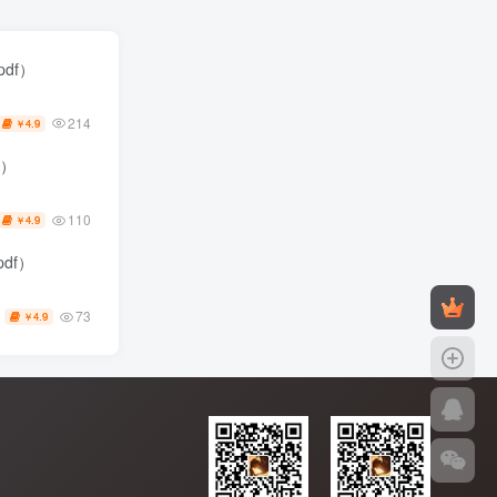
pdf）
214
4.9
￥
f）
110
4.9
￥
pdf）
73
4.9
￥