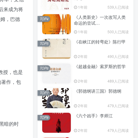
（epub+mobi+azw3+pdf）
1年前
539人已阅读
后来成为将
《人类新史》一次改写人类
罗姆，巴德
TOP4
命运的尝试
（epub+mobi+azw3+pdf）
1年前
500人已阅读
《在峡江的转弯处》陈行甲
TOP5
2年前
490人已阅读
《超越金融》索罗斯的哲学
TOP6
文学教授，也是
2年前
489人已阅读
的著作，包
《郭德纲讲三国》郭德纲
TOP7
2年前
479人已阅读
《六个凶手》李师江
TOP8
黑暗的时
2年前
479人已阅读