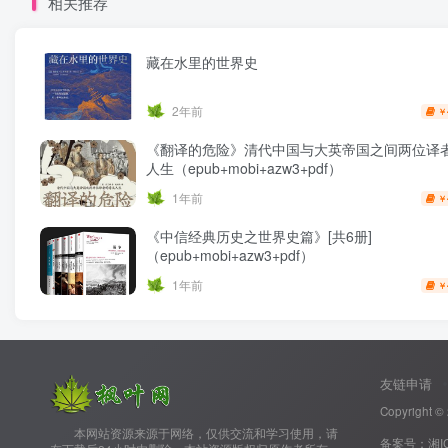
相关推荐
藏在水里的世界史
2年前
￥
《翻译的危险》清代中国与大英帝国之间两位译
人生（epub+mobi+azw3+pdf）
1年前
￥
《中信经典历史之世界史篇》[共6册]
（epub+mobi+azw3+pdf）
1年前
￥
友链申请
Copyright ©
‌ ‌ ‌ ‌ ‌ ‌ ‌ ‌本网站资源来源于网络，仅供交流和学习使用，请
备案号：
湘I