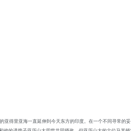
方的亚得里亚海一直延伸到今天东方的印度。在一个不同寻常的妥
和他的遗腹子亚历山大四世共同摄政。但亚历山大的六位马其顿