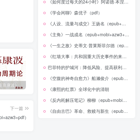
《如何度过每天的24小时》阿诺德·本涅特（epub+mobi+azw3+pdf）
《学会闲聊》森优子（pdf）
《人设、流量与成交》王扬名（epub+mobi+azw3+pdf）
《主角》一战成名（epub+mobi+azw3+pdf）
《一生之敌》史蒂文·普莱斯菲尔德（epub+mobi+azw3+pdf）
《红墙大事：共和国重大历史事件的来龙去脉》（全二册）（pdf）
巴菲特的护城河：降低风险、提高获利的股市真规则(epub+azw3+mobi)
《空腹的神奇自愈力》船濑俊介（epub+mobi+azw3+pdf）
《人生财富靠康波》波动周期论（epub+mobi+azw3+pdf）
《人类新史》一次改写人类命运的尝试（epub+mobi+azw3+pdf）
《在峡江的转弯处》陈行甲
《康熙的红票》全球化中的清朝
《反内耗解压笔记》柳柳（epub+mobi+azw3+pdf）
下一篇
《自由古巴》革命、救赎与新生（epub+mobi+azw3+pdf）
azw3+pdf）