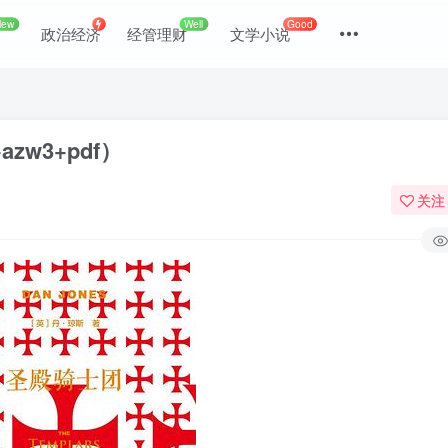
New
Well
Good
政治经济
经管理财
文学小说
zw3+pdf）
关注
登录
没有账号？立即注册