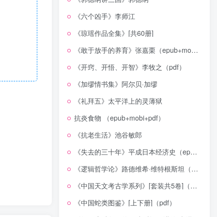
《六个凶手》李师江
《琼瑶作品全集》[共60册]
《敢于放手的养育》张嘉栗（epub+mobi+azw3+pdf）
《开窍、开悟、开智》李牧之（pdf）
《加缪情书集》阿尔贝·加缪
《礼拜五》太平洋上的灵薄狱
抗炎食物 （epub+mobi+pdf）
《抗老生活》池谷敏郎
《失去的三十年》平成日本经济史（epub+mobi+azw3+pdf）
《逻辑哲学论》路德维希·维特根斯坦（epub+mobi+azw3+pdf）
《中国天文考古学系列》[套装共5卷]（epub+mobi+azw3+pdf）
《中国蛇类图鉴》[上下册]（pdf）