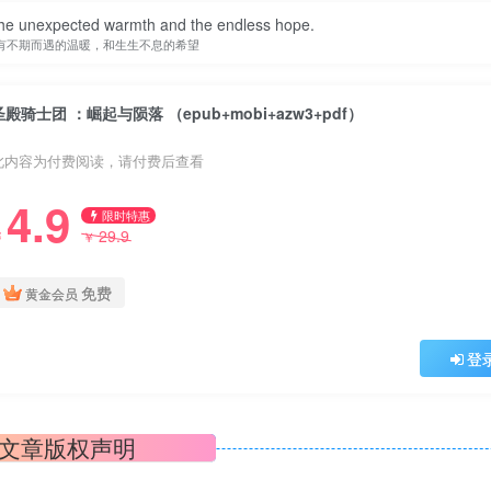
e the unexpected warmth and the endless hope.
有不期而遇的温暖，和生生不息的希望
圣殿骑士团 ：崛起与陨落 （epub+mobi+azw3+pdf）
此内容为付费阅读，请付费后查看
4.9
限时特惠
29.9
￥
￥
免费
黄金会员
登
文章版权声明