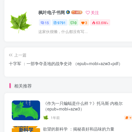
枫叶电子书网
关注
15
9791
0
3
63.6W+
这家伙很懒，什么都没有写...
上一篇
十字军 ：一部争夺圣地的战争史诗 （epub+mobi+azw3+pdf）
相关推荐
《作为一只蝙蝠是什么样？》托马斯·内格尔
（epub+mobi+azw3）
1年前
￥
欲望的新科学 ：揭秘喜好和品味的力量