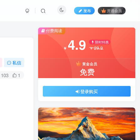
发布
开通会员
付费阅读
4.9
限时特惠
29.9
￥
￥
私信
黄金会员
免费
103
1
登录购买