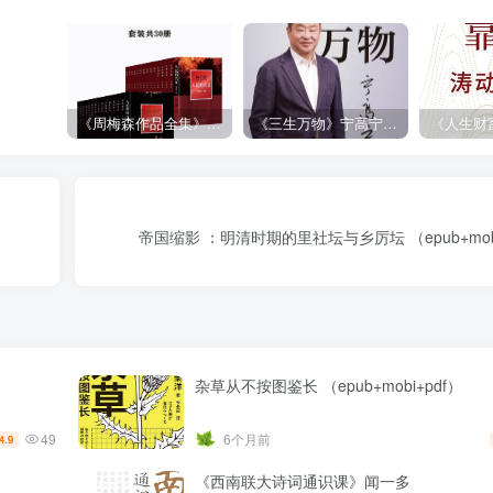
《周梅森作品全集》[共30册]
《三生万物》宁高宁（epub+mobi+azw3+pdf）
帝国缩影 ：明清时期的里社坛与乡厉坛 （epub+mobi+
杂草从不按图鉴长 （epub+mobi+pdf）
49
6个月前
4.9
《西南联大诗词通识课》闻一多