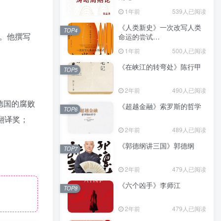
（epub+mobi+azw3+pdf）
1年前
539人已阅读
《人类新史》一次改写人类
TOP4
》。他撰写
命运的尝试
（epub+mobi+azw3+pdf）
1年前
500人已阅读
《在峡江的转弯处》陈行甲
TOP5
2年前
490人已阅读
德国的腐败
《超越金融》索罗斯的哲学
TOP6
翻译奖；
2年前
489人已阅读
《郭德纲讲三国》郭德纲
TOP7
2年前
479人已阅读
《六个凶手》李师江
TOP8
2年前
479人已阅读