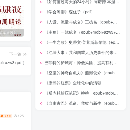
《如何度过每天的24小时》阿诺德·本涅特（epub+mobi+azw3+pdf）
《学会闲聊》森优子（pdf）
《人设、流量与成交》王扬名（epub+mobi+azw3+pdf）
《主角》一战成名（epub+mobi+azw3+pdf）
《人生财富靠康波》波动周期论（epub+mobi+azw3+pdf）
《人类新史》一次改写人类命运的尝试（epub+mobi+azw3+pdf）
《在峡江的转弯处》陈行甲
《一生之敌》史蒂文·普莱斯菲尔德（epub+mobi+azw3+pdf）
《红墙大事：共和国重大历史事件的来龙去脉》（全二册）（pdf）
下一篇
azw3+pdf）
巴菲特的护城河：降低风险、提高获利的股市真规则(epub+azw3+mobi)
《空腹的神奇自愈力》船濑俊介（epub+mobi+azw3+pdf）
《康熙的红票》全球化中的清朝
《反内耗解压笔记》柳柳（epub+mobi+azw3+pdf）
《自由古巴》革命、救赎与新生（epub+mobi+azw3+pdf）
125
4.9
￥