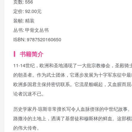
页数:
556
定价:
92.00元
装帧:
精装
丛书:
甲骨文丛书
ISBN:
9787520160650
书籍简介
11-14世纪，欧洲和圣地涌现了一大批宗教修会，圣殿
的朝圣者。作为武士团体，它逐步发展为十字军东征中最
欧洲多国君主保持密切联系。它流星般崛起，又血腥而屈
论者沉迷不已。
历史学家丹·琼斯非常擅长写令人血脉偾张的中世纪故事
路撒冷的土地上，洒满了基督徒和穆斯林的鲜血。这部横
的伟大传奇。