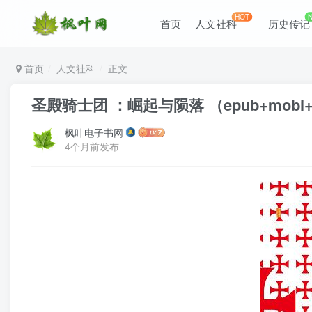
HOT
首页
人文社科
历史传记
首页
人文社科
正文
圣殿骑士团 ：崛起与陨落 （epub+mobi+a
枫叶电子书网
4个月前发布