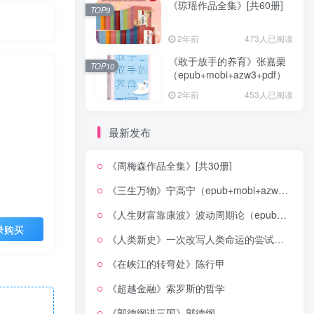
《琼瑶作品全集》[共60册]
TOP9
2年前
473人已阅读
《敢于放手的养育》张嘉栗
TOP10
（epub+mobi+azw3+pdf）
2年前
453人已阅读
最新发布
《周梅森作品全集》[共30册]
《三生万物》宁高宁（epub+mobi+azw3+pdf）
《人生财富靠康波》波动周期论（epub+mobi+azw3+pdf）
录购买
《人类新史》一次改写人类命运的尝试（epub+mobi+azw3+pdf）
《在峡江的转弯处》陈行甲
《超越金融》索罗斯的哲学
《郭德纲讲三国》郭德纲