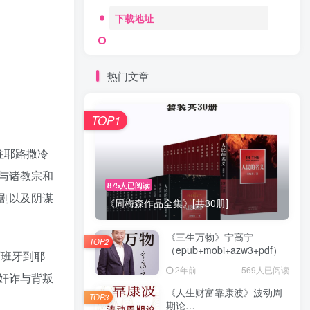
下载地址
热门文章
TOP1
往耶路撒冷
与诸教宗和
875人已阅读
剧以及阴谋
《周梅森作品全集》[共30册]
《三生万物》宁高宁
TOP2
（epub+mobi+azw3+pdf）
西班牙到耶
2年前
569人已阅读
奸诈与背叛
《人生财富靠康波》波动周
TOP3
期论