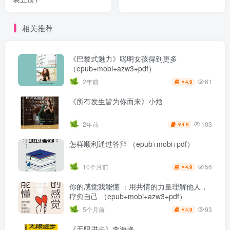
相关推荐
《巴黎式魅力》聪明女孩得到更多
（epub+mobi+azw3+pdf）
61
2年前
4.9
￥
《所有发生皆为你而来》小焓
103
2年前
4.9
￥
怎样顺利通过答辩 （epub+mobi+pdf）
56
10个月前
4.9
￥
你的感觉我能懂 ：用共情的力量理解他人，
疗愈自己 （epub+mobi+azw3+pdf）
93
5个月前
4.9
￥
《无限进步》李海峰