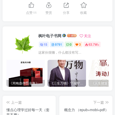
点赞
11
赞赏
分享
收藏
枫叶电子书网
关注
15
9791
0
3
63.7W+
这家伙很懒，什么都没有写...
《周梅森作品全集》[共30册]
《三生万物》宁高宁（epub+mobi+azw3+pdf）
上一篇
下一篇
懂点心理学过好每一天（套
概念力 （epub+mobi+pdf）
装五册）