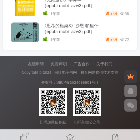
（epub+mobi+azw3+pdf）
58
1年前
4.9
￥
《思考的框架3》沙恩·帕里什
（epub+mobi+azw3+pdf）
72
1年前
4.9
￥
友链申请
免责声明
广告合作
关于我们
Copyright © 2025 ·
枫叶电子书网
· 枫音网络提供技术支持
备案号：
湘ICP备2024086901号-1
扫码加微信客服
扫码加微公众号
11