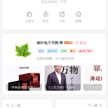
喜欢就支持一下吧
点赞
6
赞赏
分享
收藏
枫叶电子书网
关注
0
9791
0
3
63.7W+
这家伙很懒，什么都没有写...
《周梅森作品全集》[共30册]
《三生万物》宁高宁（epub+mobi+azw3+pdf）
上一篇
下一篇