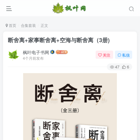
首页
合集套装
正文
断舍离+家事断舍离+空海与断舍离（3册)
枫叶电子书网
关注
私信
4个月前发布
47
6
登录
没有账号？立即注册
用户名/手机号/邮箱
登录密码