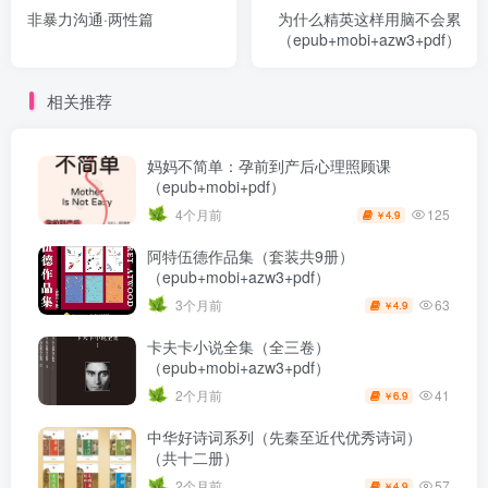
非暴力沟通·两性篇
为什么精英这样用脑不会累
（epub+mobi+azw3+pdf）
相关推荐
妈妈不简单：孕前到产后心理照顾课
（epub+mobi+pdf）
125
4个月前
4.9
￥
阿特伍德作品集（套装共9册）
（epub+mobi+azw3+pdf）
63
3个月前
4.9
￥
卡夫卡小说全集（全三卷）
（epub+mobi+azw3+pdf）
41
2个月前
6.9
￥
中华好诗词系列（先秦至近代优秀诗词）
（共十二册）
57
2个月前
4.9
￥