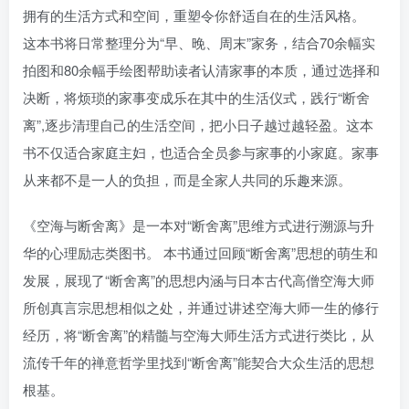
拥有的生活方式和空间，重塑令你舒适自在的生活风格。
这本书将日常整理分为“早、晚、周末”家务，结合70余幅实
拍图和80余幅手绘图帮助读者认清家事的本质，通过选择和
决断，将烦琐的家事变成乐在其中的生活仪式，践行“断舍
离”,逐步清理自己的生活空间，把小日子越过越轻盈。这本
书不仅适合家庭主妇，也适合全员参与家事的小家庭。家事
从来都不是一人的负担，而是全家人共同的乐趣来源。
《空海与断舍离》是一本对“断舍离”思维方式进行溯源与升
华的心理励志类图书。 本书通过回顾“断舍离”思想的萌生和
发展，展现了“断舍离”的思想内涵与日本古代高僧空海大师
所创真言宗思想相似之处，并通过讲述空海大师一生的修行
经历，将“断舍离”的精髓与空海大师生活方式进行类比，从
流传千年的禅意哲学里找到“断舍离”能契合大众生活的思想
根基。