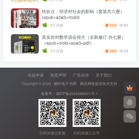
转折点：经济对社会的影响（套装共六册）
(epub+azw3+mobi)
60
3个月前
4.9
￥
其实你对数学误会很大（全新修订·共七册）
（epub+mobi+azw3+pdf）
33
1个月前
9.9
￥
友链申请
免责声明
广告合作
关于我们
Copyright © 2025 ·
枫叶电子书网
· 枫音网络提供技术支持
备案号：
湘ICP备2024086901号-1
扫码加微信客服
扫码加微公众号