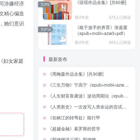
《琼瑶作品全集》[共60册]
司涉嫌经济
TOP9
文精心编造
2年前
473人已阅读
，她们意识
《敢于放手的养育》张嘉栗
TOP10
（epub+mobi+azw3+pdf）
2年前
453人已阅读
最新发布
《妇女家庭
《周梅森作品全集》[共30册]
《三生万物》宁高宁（epub+mobi+azw3+pdf）
《人生财富靠康波》波动周期论（epub+mobi+azw3+pdf）
《人类新史》一次改写人类命运的尝试（epub+mobi+azw3+pdf）
《在峡江的转弯处》陈行甲
《超越金融》索罗斯的哲学
《郭德纲讲三国》郭德纲