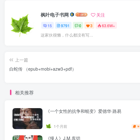
枫叶电子书网
关注
15
9791
0
3
63.6W+
这家伙很懒，什么都没有写...
上一篇
白蛇传 （epub+mobi+azw3+pdf）
相关推荐
《一个女性的抗争和蜕变》爱德华·路易
1个月前
￥
《慢人》J.M.库切