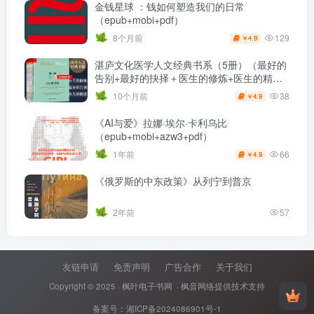
金钱星球 ：钱如何塑造我们的日常
（epub+mobi+pdf）
129
8个月前
4.9
￥
湛庐文化医学人文经典书系（5册）（最好的
告别+最好的抉择＋医生的修炼+医生的精进
＋未来医疗）（epub）
38
10个月前
4.9
￥
《AI与爱》拉娜·埃尔·卡利乌比
（epub+mobi+azw3+pdf）
66
1年前
4.9
￥
《俄罗斯的中东政策》从列宁到普京
2年前
57
友链申请
免责声明
广告合作
关于我们
Copyright © 2025 ·
枫叶电子书网
· 枫音网络提供技术支持
备案号：
湘ICP备2024086901号-1