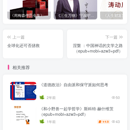
《周梅森作品全集》[共30册]
《三生万物》宁高宁（epub+mobi+azw3+pdf）
上一篇
下一篇
全球化还可否拯救
涅槃 ：中国神话的文学之路
（epub+mobi+azw3+pdf）
相关推荐
《道德政治》自由派和保守派如何思考
2年前
50
《和小野兽一起学哲学》斯科特·赫什维茨
（epub+mobi+azw3+pdf）
43
1年前
4.9
￥