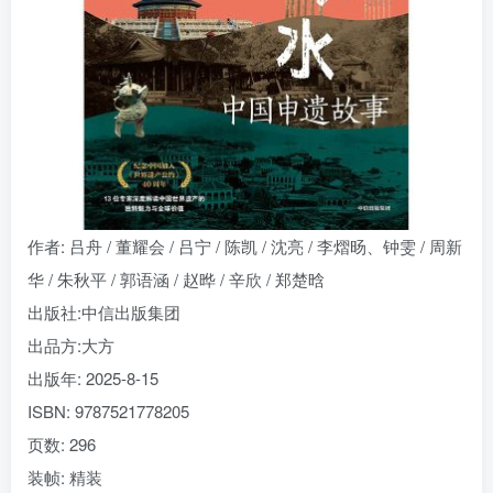
找回密码
|
免密登录
记住登录
登录
社交账号登录
作者
: 吕舟 / 董耀会 / 吕宁 / 陈凯 / 沈亮 / 李熠旸、钟雯 / 周新
华 / 朱秋平 / 郭语涵 / 赵晔 / 辛欣 / 郑楚晗
出版社:
中信出版集团
出品方:
大方
出版年:
2025-8-15
ISBN:
9787521778205
页数:
296
装帧:
精装