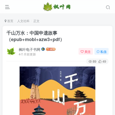
首页
人文社科
正文
千山万水：中国申遗故事
（epub+mobi+azw3+pdf）
枫叶电子书网
关注
私信
4个月前更新
89
49
登录
没有账号？立即注册
用户名/手机号/邮箱
登录密码