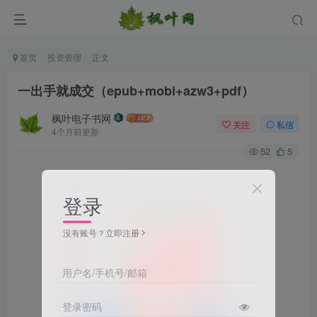
首页
投资管理
正文
一出手就成交（epub+mobi+azw3+pdf）
枫叶电子书网
关注
私信
4个月前更新
52
5
登录
没有账号？立即注册
用户名/手机号/邮箱
登录密码