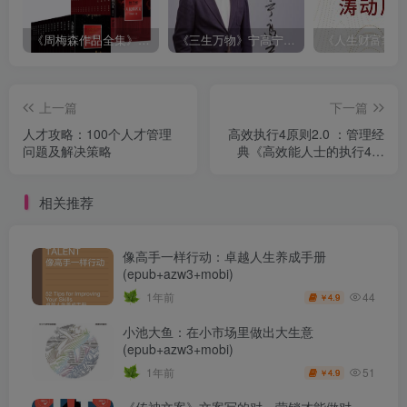
《周梅森作品全集》[共30册]
《三生万物》宁高宁（epub+mobi+azw3+pdf）
上一篇
下一篇
人才攻略：100个人才管理
高效执行4原则2.0 ：管理经
问题及解决策略
典《高效能人士的执行4原
则》全新升级
（epub+mobi+azw3+pdf）
相关推荐
像高手一样行动：卓越人生养成手册
(epub+azw3+mobi)
44
1年前
4.9
￥
小池大鱼：在小市场里做出大生意
(epub+azw3+mobi)
51
1年前
4.9
￥