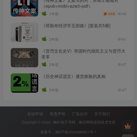
《传神文案》文案写的对，营销才能做对
（epub+mobi+azw3+pdf）
40
1年前
4.9
￥
《塔勒布经济学五部曲》[套装共5册]
2年前
41
《货币文化史V》帝国时代殖民主义与货币大
变革
2年前
67
《历史神话谎言》通货膨胀的真相
2年前
47
友链申请
免责声明
广告合作
关于我们
Copyright © 2025 ·
枫叶电子书网
· 枫音网络提供技术支持
备案号：
湘ICP备2024086901号-1