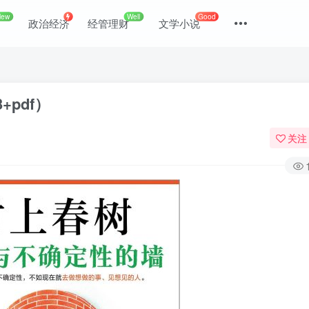
New
Well
Good
政治经济
经管理财
文学小说
+pdf）
关注
登录
没有账号？立即注册