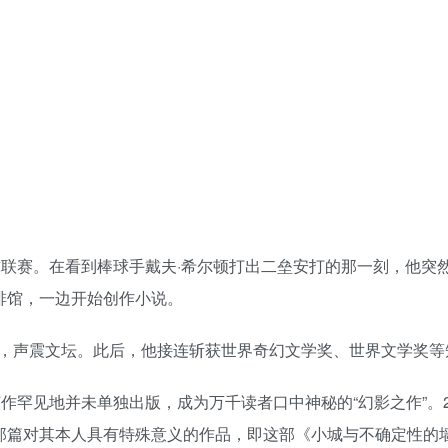
球联赛。在看到棒球手戴夫·希尔顿打出二垒安打的那一刻，他突
啡馆，一边开始创作小说。
，声震文坛。此后，他接连斩获世界奇幻文学奖、世界文学奖等
作罕见地并未单独出版，成为万千读者口中神秘的“幻影之作”。2
年那篇对其本人具有特殊意义的作品，即这部《小城与不确定性的