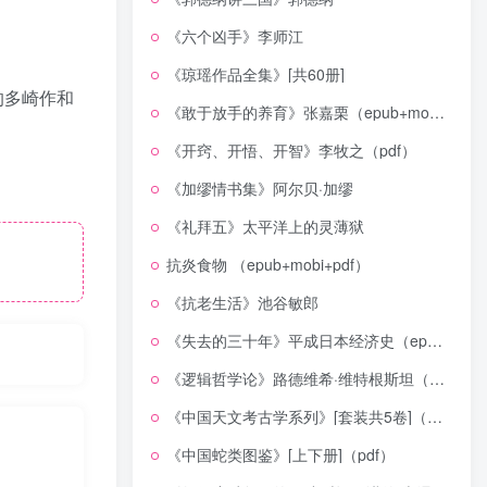
《六个凶手》李师江
《琼瑶作品全集》[共60册]
的多崎作和
《敢于放手的养育》张嘉栗（epub+mobi+azw3+pdf）
《开窍、开悟、开智》李牧之（pdf）
《加缪情书集》阿尔贝·加缪
《礼拜五》太平洋上的灵薄狱
抗炎食物 （epub+mobi+pdf）
《抗老生活》池谷敏郎
《失去的三十年》平成日本经济史（epub+mobi+azw3+pdf）
《逻辑哲学论》路德维希·维特根斯坦（epub+mobi+azw3+pdf）
《中国天文考古学系列》[套装共5卷]（epub+mobi+azw3+pdf）
《中国蛇类图鉴》[上下册]（pdf）