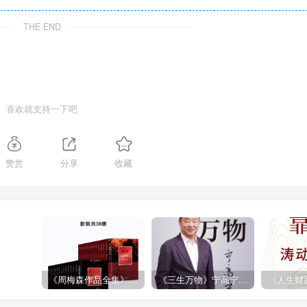
THE END
喜欢就支持一下吧
赞赏
分享
收藏
《周梅森作品全集》[共30册]
《三生万物》宁高宁（epub+mobi+azw3+pdf）