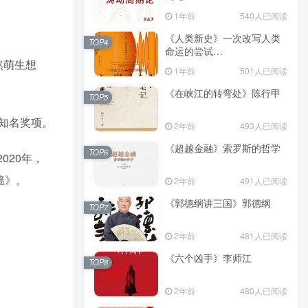
（epub+mobi+azw3+pdf）
1年前
540人已阅读
《人类新史》一次改写人类
TOP4
命运的尝试
然萌生想
（epub+mobi+azw3+pdf）
1年前
501人已阅读
《在峡江的转弯处》陈行甲
TOP5
知名奖项。
2年前
493人已阅读
《超越金融》索罗斯的哲学
TOP6
020年，
墙》。
2年前
491人已阅读
《郭德纲讲三国》郭德纲
TOP7
2年前
481人已阅读
《六个凶手》李师江
TOP8
2年前
480人已阅读