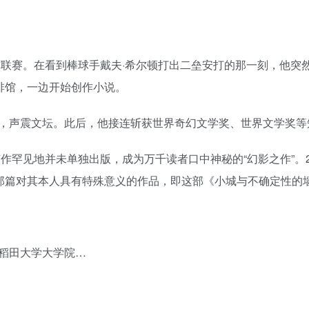
球联赛。在看到棒球手戴夫·希尔顿打出二垒安打的那一刻，他突
啡馆，一边开始创作小说。
，声震文坛。此后，他接连斩获世界奇幻文学奖、世界文学奖等
作罕见地并未单独出版，成为万千读者口中神秘的“幻影之作”。2
年那篇对其本人具有特殊意义的作品，即这部《小城与不确定性的
稻田大学大学院…