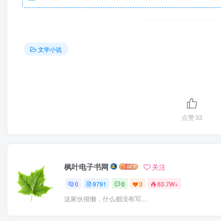
文学小说
点赞
33
枫叶电子书网
关注
0
9791
0
3
63.7W+
这家伙很懒，什么都没有写...