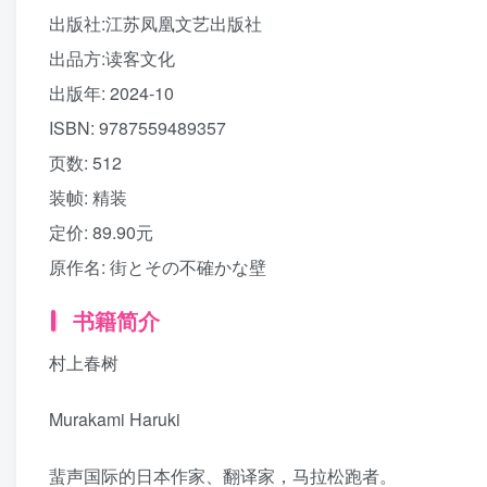
出版社:
江苏凤凰文艺出版社
出品方:
读客文化
出版年:
2024-10
ISBN:
9787559489357
页数:
512
装帧:
精装
定价:
89.90元
原作名:
街とその不確かな壁
书籍简介
村上春树
Murakami Haruki
蜚声国际的日本作家、翻译家，马拉松跑者。