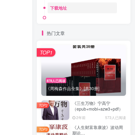
下载地址
热门文章
TOP1
878人已阅读
《周梅森作品全集》[共30册]
《三生万物》宁高宁
TOP2
（epub+mobi+azw3+pdf）
2年前
573人已阅读
《人生财富靠康波》波动周
TOP3
期论