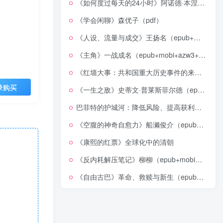
《如何度过每天的24小时》阿诺德·本涅特（epub+mobi+azw3+pdf）
《学会闲聊》森优子（pdf）
《人设、流量与成交》王扬名（epub+mobi+azw3+pdf）
《主角》一战成名（epub+mobi+azw3+pdf）
《红墙大事：共和国重大历史事件的来龙去脉》（全二册）（pdf）
录购买
《一生之敌》史蒂文·普莱斯菲尔德（epub+mobi+azw3+pdf）
巴菲特的护城河：降低风险、提高获利的股市真规则(epub+azw3+mobi)
《空腹的神奇自愈力》船濑俊介（epub+mobi+azw3+pdf）
《康熙的红票》全球化中的清朝
《反内耗解压笔记》柳柳（epub+mobi+azw3+pdf）
《自由古巴》革命、救赎与新生（epub+mobi+azw3+pdf）