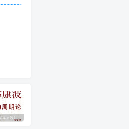
《人生财富靠康波》波动周期论（epub+mobi+azw3+pdf）
《人类新史》一次改写人类命运的尝试（epub+mobi+azw3+pdf）
《在峡江的转弯处》陈行甲