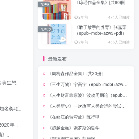
《琼瑶作品全集》[共60册]
TOP9
2年前
474人已阅读
《敢于放手的养育》张嘉栗
TOP10
（epub+mobi+azw3+pdf）
2年前
455人已阅读
最新发布
《周梅森作品全集》[共30册]
然萌生想
《三生万物》宁高宁（epub+mobi+azw3+pdf）
《人生财富靠康波》波动周期论（epub+mobi+azw3+pdf）
《人类新史》一次改写人类命运的尝试（epub+mobi+azw3+pdf）
知名奖项。
《在峡江的转弯处》陈行甲
020年，
《超越金融》索罗斯的哲学
墙》。
《郭德纲讲三国》郭德纲