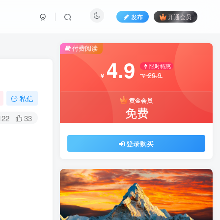
发布
开通会员
付费阅读
4.9
限时特惠
29.9
￥
￥
私信
黄金会员
免费
122
33
登录购买