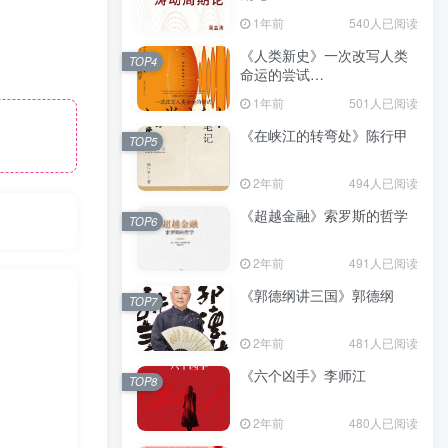
（epub+mobi+azw3+pdf）
1年前
540人已阅读
《人类新史》一次改写人类
TOP4
命运的尝试
（epub+mobi+azw3+pdf）
1年前
501人已阅读
《在峡江的转弯处》陈行甲
TOP5
2年前
494人已阅读
《超越金融》索罗斯的哲学
TOP6
2年前
491人已阅读
《郭德纲讲三国》郭德纲
TOP7
2年前
481人已阅读
《六个凶手》李师江
TOP8
2年前
480人已阅读