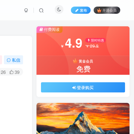
发布
开通会员
付费阅读
4.9
限时特惠
29.9
￥
￥
私信
黄金会员
免费
126
39
登录购买