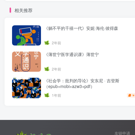
相关推荐
《躺不平的千禧一代》安妮·海伦·彼得森
2年前
《薄世宁医学通识课》薄世宁
2年前
《社会学：批判的导论》安东尼 · 吉登斯
（epub+mobi+azw3+pdf）
1年前
￥
友链申请