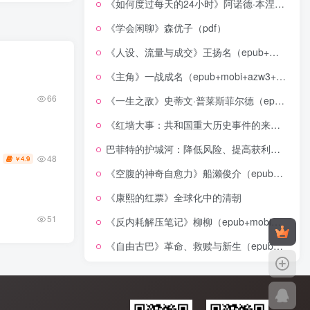
《如何度过每天的24小时》阿诺德·本涅特（epub+mobi+azw3+pdf）
《学会闲聊》森优子（pdf）
《人设、流量与成交》王扬名（epub+mobi+azw3+pdf）
《主角》一战成名（epub+mobi+azw3+pdf）
66
《一生之敌》史蒂文·普莱斯菲尔德（epub+mobi+azw3+pdf）
《红墙大事：共和国重大历史事件的来龙去脉》（全二册）（pdf）
巴菲特的护城河：降低风险、提高获利的股市真规则(epub+azw3+mobi)
48
4.9
￥
《空腹的神奇自愈力》船濑俊介（epub+mobi+azw3+pdf）
《康熙的红票》全球化中的清朝
51
《反内耗解压笔记》柳柳（epub+mobi+azw3+pdf）
《自由古巴》革命、救赎与新生（epub+mobi+azw3+pdf）