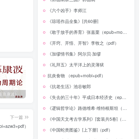
《六个凶手》李师江
《琼瑶作品全集》[共60册]
《敢于放手的养育》张嘉栗（epub+mobi+azw3+pdf）
《开窍、开悟、开智》李牧之（pdf）
《加缪情书集》阿尔贝·加缪
《礼拜五》太平洋上的灵薄狱
抗炎食物 （epub+mobi+pdf）
《抗老生活》池谷敏郎
《人生财富靠康波》波动周期论（epub+mobi+azw3+pdf）
《人类新史》一次改写人类命运的尝试（epub+mobi+azw3+pdf）
《在峡江的转弯处》陈行甲
《失去的三十年》平成日本经济史（epub+mobi+azw3+pdf）
《逻辑哲学论》路德维希·维特根斯坦（epub+mobi+azw3+pdf）
下一篇
《中国天文考古学系列》[套装共5卷]（epub+mobi+azw3+pdf）
azw3+pdf）
《中国蛇类图鉴》[上下册]（pdf）