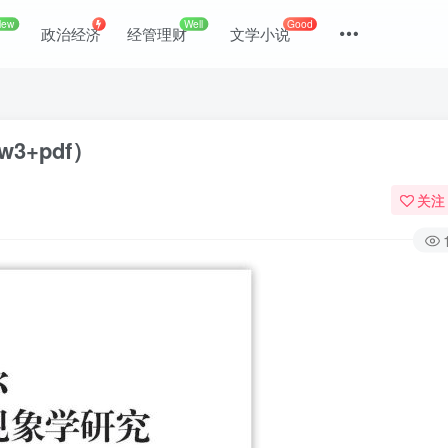
New
Well
Good
政治经济
经管理财
文学小说
3+pdf）
关注
登录
没有账号？立即注册