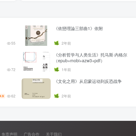
《依戀理論三部曲1》依附
55
2年前
《分析哲学与人类生活》托马斯·内格尔
（epub+mobi+azw3+pdf）
72
1年前
《文化之用》从启蒙运动到反恐战争
62
2年前
4.9
免责声明
广告合作
关于我们