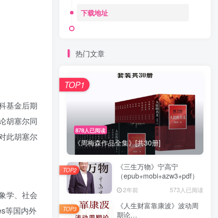
下载地址
热门文章
TOP1
科基金后期
论胡塞尔同
878人已阅读
对此胡塞尔
《周梅森作品全集》[共30册]
《三生万物》宁高宁
TOP2
（epub+mobi+azw3+pdf）
2年前
573人已阅读
象学、社会
《人生财富靠康波》波动周
TOP3
nces等国内外
期论