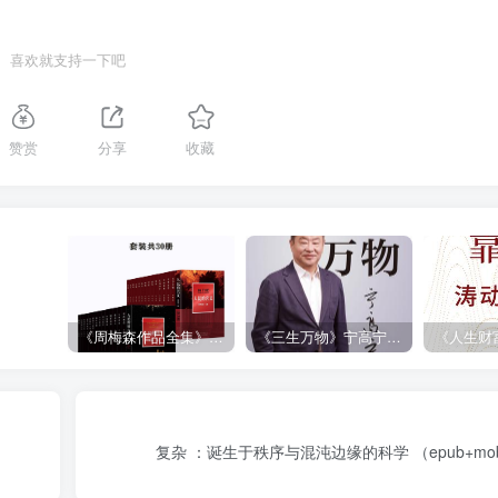
喜欢就支持一下吧
赞赏
分享
收藏
《周梅森作品全集》[共30册]
《三生万物》宁高宁（epub+mobi+azw3+pdf）
复杂 ：诞生于秩序与混沌边缘的科学 （epub+mobi+