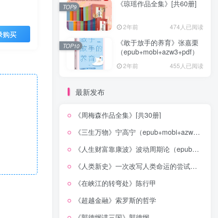
《琼瑶作品全集》[共60册]
TOP9
2年前
474人已阅读
录购买
《敢于放手的养育》张嘉栗
TOP10
（epub+mobi+azw3+pdf）
2年前
455人已阅读
最新发布
《周梅森作品全集》[共30册]
《三生万物》宁高宁（epub+mobi+azw3+pdf）
《人生财富靠康波》波动周期论（epub+mobi+azw3+pdf）
《人类新史》一次改写人类命运的尝试（epub+mobi+azw3+pdf）
《在峡江的转弯处》陈行甲
《超越金融》索罗斯的哲学
《郭德纲讲三国》郭德纲