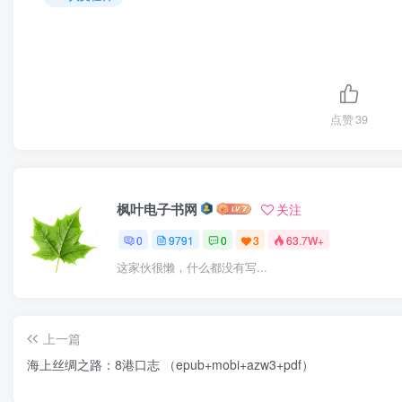
点赞
39
枫叶电子书网
关注
0
9791
0
3
63.7W+
这家伙很懒，什么都没有写...
上一篇
海上丝绸之路：8港口志 （epub+mobi+azw3+pdf）