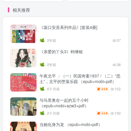
相关推荐
《坂口安吾系列作品》[套装4册]
2年前
57
《亲爱的丫头3》柯继铭
2年前
38
午夜北平 ：（一）民国奇案1937 / （二）“恶
土”，北平的堕落乐园 （epub+mobi+pdf）
102
6个月前
4.9
￥
与马里奥在一起的五个小时
（epub+mobi+azw3+pdf）
100
2个月前
4.9
￥
当她化身为龙 （epub+mobi+pdf）