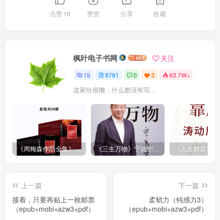
点赞
18
赞赏
分享
收藏
枫叶电子书网
关注
15
9791
0
3
63.7W+
这家伙很懒，什么都没有写...
《周梅森作品全集》[共30册]
《三生万物》宁高宁（epub+mobi+azw3+pdf）
上一篇
下一篇
接着，只要再贴上一枚邮票
柔韧力（钝感力3）
（epub+mobi+azw3+pdf）
（epub+mobi+azw3+pdf）