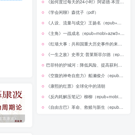
《如何度过每天的24小时》阿诺德·本涅特（epub+mobi+azw3+pdf）
《学会闲聊》森优子（pdf）
《人设、流量与成交》王扬名（epub+mobi+azw3+pdf）
《主角》一战成名（epub+mobi+azw3+pdf）
《红墙大事：共和国重大历史事件的来龙去脉》（全二册）（pdf）
《一生之敌》史蒂文·普莱斯菲尔德（epub+mobi+azw3+pdf）
巴菲特的护城河：降低风险、提高获利的股市真规则(epub+azw3+mobi)
《空腹的神奇自愈力》船濑俊介（epub+mobi+azw3+pdf）
《康熙的红票》全球化中的清朝
《反内耗解压笔记》柳柳（epub+mobi+azw3+pdf）
《自由古巴》革命、救赎与新生（epub+mobi+azw3+pdf）
《人生财富靠康波》波动周期论（epub+mobi+azw3+pdf）
《人类新史》一次改写人类命运的尝试（epub+mobi+azw3+pdf）
《在峡江的转弯处》陈行甲