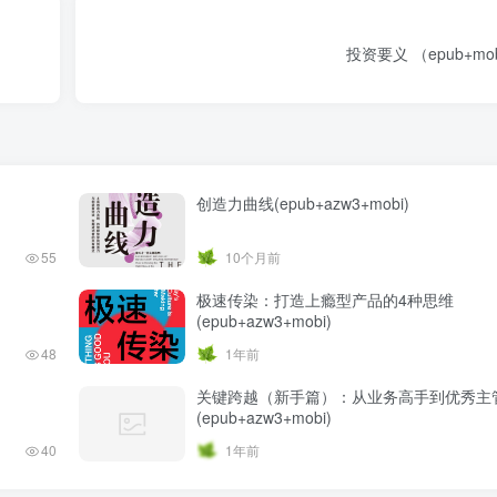
投资要义 （epub+
创造力曲线(epub+azw3+mobi)
55
10个月前
极速传染：打造上瘾型产品的4种思维
(epub+azw3+mobi)
48
1年前
关键跨越（新手篇）：从业务高手到优秀主
(epub+azw3+mobi)
40
1年前