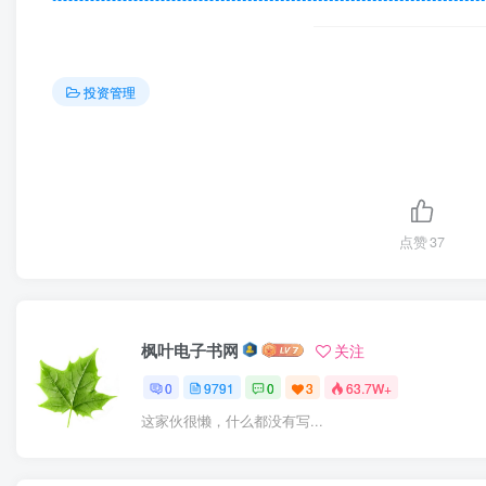
投资管理
点赞
37
枫叶电子书网
关注
0
9791
0
3
63.7W+
这家伙很懒，什么都没有写...