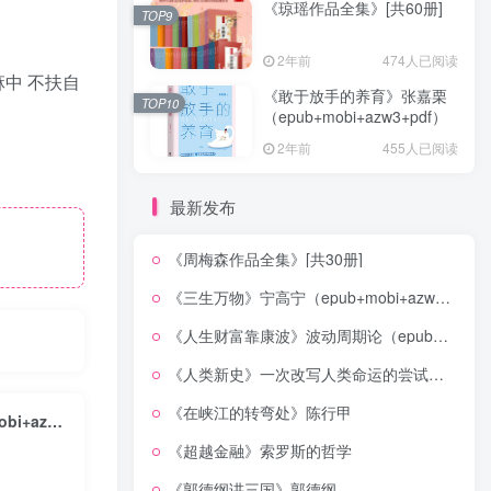
《琼瑶作品全集》[共60册]
TOP9
2年前
474人已阅读
中 不扶自
《敢于放手的养育》张嘉栗
TOP10
（epub+mobi+azw3+pdf）
2年前
455人已阅读
最新发布
《周梅森作品全集》[共30册]
《三生万物》宁高宁（epub+mobi+azw3+pdf）
《人生财富靠康波》波动周期论（epub+mobi+azw3+pdf）
《人类新史》一次改写人类命运的尝试（epub+mobi+azw3+pdf）
《在峡江的转弯处》陈行甲
在悖论中前进 ：兼论任正非的企业管理哲学与华为的兴衰逻辑 （epub+mobi+azw3+pdf）
《超越金融》索罗斯的哲学
《郭德纲讲三国》郭德纲