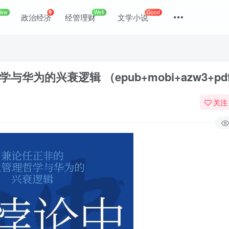
New
Well
Good
政治经济
经管理财
文学小说
为的兴衰逻辑 （epub+mobi+azw3+pd
关注
登录
没有账号？立即注册