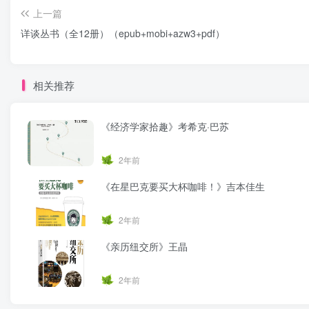
上一篇
详谈丛书（全12册）（epub+mobi+azw3+pdf）
相关推荐
《经济学家拾趣》考希克·巴苏
2年前
《在星巴克要买大杯咖啡！》吉本佳生
2年前
《亲历纽交所》王晶
2年前