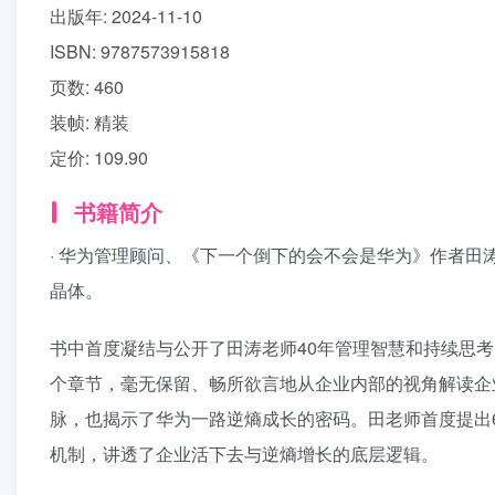
出版年:
2024-11-10
ISBN:
9787573915818
页数:
460
装帧:
精装
定价:
109.90
书籍简介
· 华为管理顾问、《下一个倒下的会不会是华为》作者田
晶体。
书中首度凝结与公开了田涛老师40年管理智慧和持续思考
个章节，毫无保留、畅所欲言地从企业内部的视角解读企
脉，也揭示了华为一路逆熵成长的密码。田老师首度提出
机制，讲透了企业活下去与逆熵增长的底层逻辑。