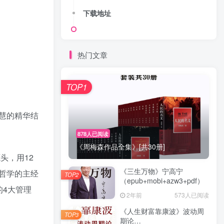
下载地址
热门文章
TOP1
智慧的精华结
878人已阅读
《周梅森作品全集》[共30册]
头，用12
《三生万物》宁高宁
哲学的主经
TOP2
（epub+mobi+azw3+pdf）
4大管理
2年前
573人已阅读
《人生财富靠康波》波动周
TOP3
期论