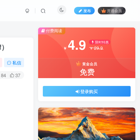
发布
开通会员
付费阅读
4.9
限时特惠
f）
29.9
￥
￥
私信
黄金会员
免费
84
37
登录购买