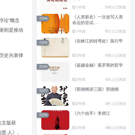
（epub+mobi+azw3+pdf）
1年前
540人已阅读
《人类新史》一次改写人类
TOP4
悖论”概念
命运的尝试
（epub+mobi+azw3+pdf）
谢则是推动
1年前
501人已阅读
《在峡江的转弯处》陈行甲
TOP5
历史兴衰律
2年前
493人已阅读
《超越金融》索罗斯的哲学
TOP6
2年前
491人已阅读
《郭德纲讲三国》郭德纲
TOP7
2年前
481人已阅读
《六个凶手》李师江
TOP8
英文版获
2年前
480人已阅读
制度·人》、