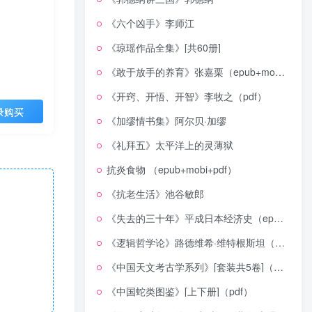
《六个凶手》李师江
《琼瑶作品全集》[共60册]
《敢于放手的养育》张嘉栗（epub+mobi+azw3+pdf）
《开窍、开悟、开智》李牧之（pdf）
录购买
《加缪情书集》阿尔贝·加缪
《礼拜五》太平洋上的灵薄狱
抗炎食物 （epub+mobi+pdf）
《抗老生活》池谷敏郎
《失去的三十年》平成日本经济史（epub+mobi+azw3+pdf）
《逻辑哲学论》路德维希·维特根斯坦（epub+mobi+azw3+pdf）
《中国天文考古学系列》[套装共5卷]（epub+mobi+azw3+pdf）
《中国蛇类图鉴》[上下册]（pdf）