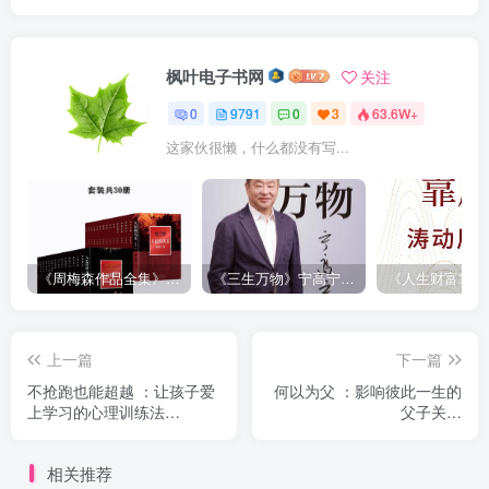
枫叶电子书网
关注
0
9791
0
3
63.6W+
这家伙很懒，什么都没有写...
《周梅森作品全集》[共30册]
《三生万物》宁高宁（epub+mobi+azw3+pdf）
上一篇
下一篇
不抢跑也能超越 ：让孩子爱
何以为父 ：影响彼此一生的
上学习的心理训练法
父子关系
（epub+mobi+azw3+pdf）
（epub+mobi+azw3+pdf）
相关推荐