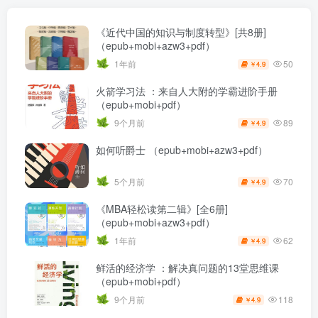
《近代中国的知识与制度转型》[共8册]
（epub+mobi+azw3+pdf）
50
1年前
4.9
￥
火箭学习法 ：来自人大附的学霸进阶手册
（epub+mobi+pdf）
89
9个月前
4.9
￥
如何听爵士 （epub+mobi+azw3+pdf）
70
5个月前
4.9
￥
《MBA轻松读第二辑》[全6册]
（epub+mobi+azw3+pdf）
62
1年前
4.9
￥
鲜活的经济学 ：解决真问题的13堂思维课
（epub+mobi+pdf）
118
9个月前
4.9
￥