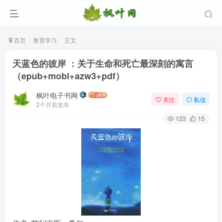
首页
教育学习
正文
天蓝色的彼岸 ：关于生命和死亡最深刻的寓言
（epub+mobi+azw3+pdf）
枫叶电子书网
关注
私信
2个月前发布
123
15
登录
没有账号？立即注册
用户名/手机号/邮箱
登录密码