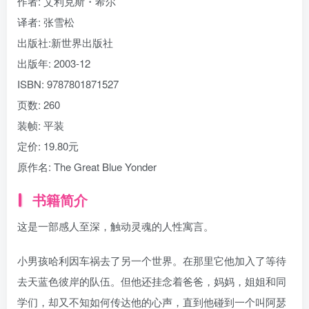
作者
: 艾利克斯・希尔
找回密码
|
免密登录
记住登录
译者
: 张雪松
出版社:
新世界出版社
登录
出版年:
2003-12
社交账号登录
ISBN:
9787801871527
页数:
260
装帧:
平装
定价:
19.80元
原作名:
The Great Blue Yonder
书籍简介
这是一部感人至深，触动灵魂的人性寓言。
小男孩哈利因车祸去了另一个世界。在那里它他加入了等待
去天蓝色彼岸的队伍。但他还挂念着爸爸，妈妈，姐姐和同
学们，却又不知如何传达他的心声，直到他碰到一个叫阿瑟