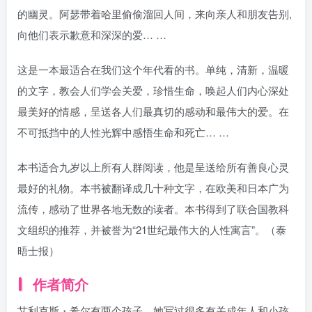
的幽灵。阿瑟带着哈里偷偷溜回人间，来向亲人和朋友告别,
向他们表示歉意和深深的爱… …
这是一本最适合在我们这个年代看的书。单纯，清新，温暖
的文字，教会人们学会关爱，珍惜生命，唤起人们内心深处
最美好的情感，呈送各人们最真切的感动和最伟大的爱。在
不可抵挡中的人性光辉中感悟生命和死亡… …
本书适合九岁以上所有人群阅读，他是呈送给所有善良心灵
最好的礼物。本书被翻译成几十种文字，在欧美和日本广为
流传，感动了世界各地无数的读者。本书得到了联合国教科
文组织的推荐，并被誉为“21世纪最伟大的人性寓言”。（泰
晤士报）
作者简介
艾利克斯・希尔有两个孩子，她写过很多有关成年人和小孩