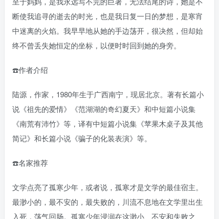
至于妈妈，是我永远写不完的巨著，无法结尾的诗，她是不
断使我追寻的逝去的时光，也是我日复一日的梦想，是寒宵
中迷离的火焰。我早早地从她的手边荡开，很决然，但却始
终不曾丢失她恒定的坐标，以便时时回到她的身旁。
☎️作者介绍
陆源，作家，1980年生于广西南宁，现居北京。著有长篇小
说《祖先的爱情》《范湖湖的奇幻夏天》和中短篇小说集
《南荒有沛竹》等，译有中短篇小说集《苹果木桌子及其他
简记》和长篇小说《骗子的化装表演》等。
☎️名家推荐
文学点亮了孤寒少年，或者说，孤寒才是文学的最佳宿主。
最渺小的，最不安的，最失败的，川流不息地在文学里出生
入死，荡气回肠。孤寒少年浸润在这渺小、不安和失败之