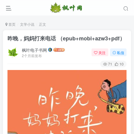
首页
文学小说
正文
昨晚，妈妈打来电话 （epub+mobi+azw3+pdf）
枫叶电子书网
关注
私信
2个月前发布
71
10
登录
没有账号？立即注册
用户名/手机号/邮箱
登录密码