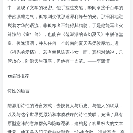
中，发现了文学的秘密。他手握这支笔，瞬间承接千百年的
浩然凛凛之气，孤寒则变做那道犀利锋芒的光。那汩汩地迸
裂着才华的语流，非孤寒者不能得其精髓，于是他能写出火
辣辣的《童年兽》，也能在《范湖湖的奇幻夏天》中骈俪堂
皇、俊逸潇洒，并从任何一个岭南的夏天温柔敦厚地走进
《祖先的爱情》。若有幸见陈家小女一面，真想对她说，只
管放心，陆源天生孤寒，但他有一支笔。——李潇潇
☎️编辑推荐
诗性的语言
陆源用诗性的语言方式，去恢复人与历史、与他人的联系，
以及与这个世界更原始和本质秩序的诗性关联，充满了具有
原型意味的意象群落和隐喻逻辑，建构起了容量极大的文本
世界。他正是依照无数前辈那样：“心生文辞，运裁百虑，高