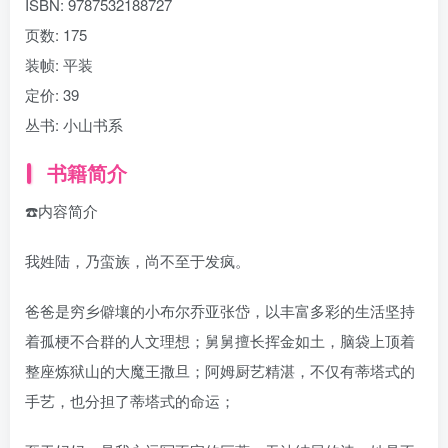
ISBN:
9787532188727
页数:
175
装帧:
平装
定价:
39
丛书:
小山书系
书籍简介
☎️内容简介
我姓陆，乃蛮族，尚不至于发疯。
爸爸是穷乡僻壤的小布尔乔亚张岱，以丰富多彩的生活坚持
着孤梗不合群的人文理想；舅舅擅长挥金如土，脑袋上顶着
整座炼狱山的大魔王撒旦；阿姆厨艺精湛，不仅有蒂塔式的
手艺，也分担了蒂塔式的命运；