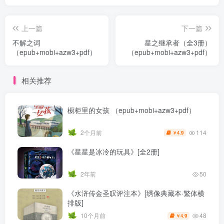
上一篇
下一篇
不解之词
星之继承者（全3册）
（epub+mobi+azw3+pdf）
（epub+mobi+azw3+pdf）
相关推荐
橱柜里的女孩 （epub+mobi+azw3+pdf）
114
2个月前
4.9
￥
《星星是冰冷的玩具》[全2册]
2年前
50
《水浒传金圣叹评注本》[绣像典藏本·繁体横
排版]
48
10个月前
4.9
￥