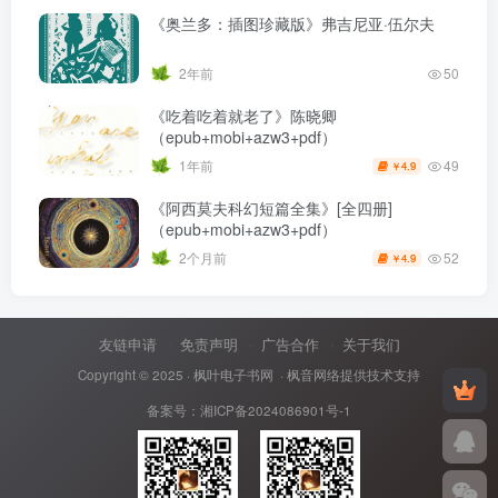
《奥兰多：插图珍藏版》弗吉尼亚·伍尔夫
2年前
50
《吃着吃着就老了》陈晓卿
（epub+mobi+azw3+pdf）
49
1年前
4.9
￥
《阿西莫夫科幻短篇全集》[全四册]
（epub+mobi+azw3+pdf）
52
2个月前
4.9
￥
友链申请
免责声明
广告合作
关于我们
Copyright © 2025 ·
枫叶电子书网
· 枫音网络提供技术支持
备案号：
湘ICP备2024086901号-1