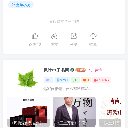
文学小说
喜欢就支持一下吧
点赞
10
赞赏
分享
收藏
枫叶电子书网
关注
0
9791
0
3
63.6W+
这家伙很懒，什么都没有写...
《周梅森作品全集》[共30册]
《三生万物》宁高宁（epub+mobi+azw3+pdf）