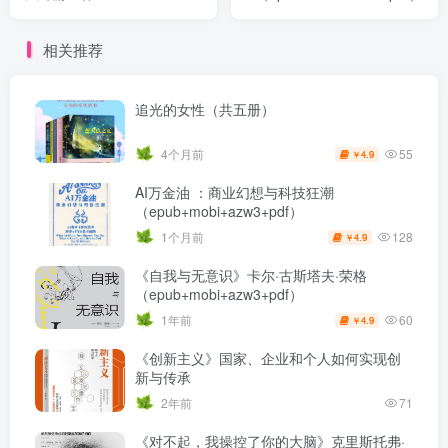
（epub+mobi+azw3+pdf）
相关推荐
追光的女性（共五册）
55
4个月前
4.9
￥
AI万金油 ：商业幻想与科技狂潮
（epub+mobi+azw3+pdf）
128
1个月前
4.9
￥
《自我与无意识》卡尔·古斯塔夫·荣格
（epub+mobi+azw3+pdf）
60
1年前
4.9
￥
《创新主义》国家、企业和个人如何实现创
新与传承
2年前
71
《对不起，我操控了你的大脑》克里斯托弗·