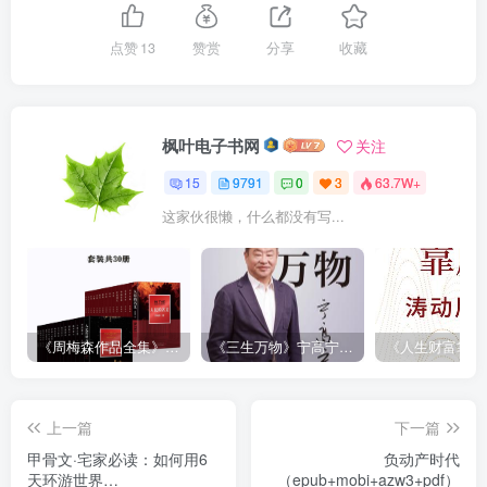
点赞
13
赞赏
分享
收藏
枫叶电子书网
关注
15
9791
0
3
63.7W+
这家伙很懒，什么都没有写...
《周梅森作品全集》[共30册]
《三生万物》宁高宁（epub+mobi+azw3+pdf）
上一篇
下一篇
甲骨文·宅家必读：如何用6
负动产时代
天环游世界
（epub+mobi+azw3+pdf）