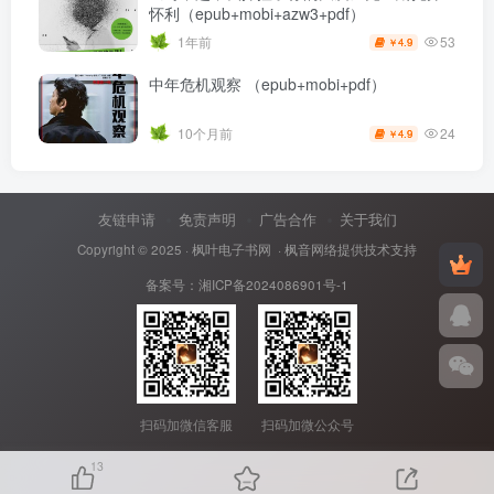
怀利（epub+mobi+azw3+pdf）
53
1年前
4.9
￥
中年危机观察 （epub+mobi+pdf）
24
10个月前
4.9
￥
友链申请
免责声明
广告合作
关于我们
Copyright © 2025 ·
枫叶电子书网
· 枫音网络提供技术支持
备案号：
湘ICP备2024086901号-1
扫码加微信客服
扫码加微公众号
13