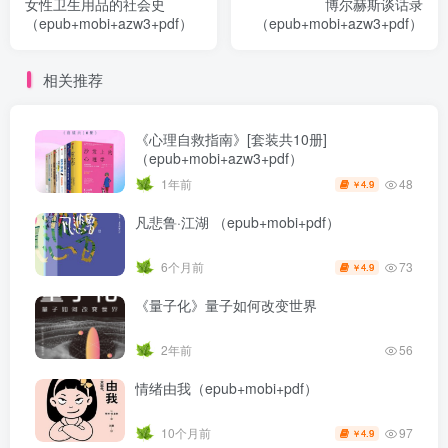
女性卫生用品的社会史
博尔赫斯谈话录
（epub+mobi+azw3+pdf）
（epub+mobi+azw3+pdf）
相关推荐
《心理自救指南》[套装共10册]
（epub+mobi+azw3+pdf）
48
1年前
4.9
￥
凡悲鲁·江湖 （epub+mobi+pdf）
73
6个月前
4.9
￥
《量子化》量子如何改变世界
2年前
56
情绪由我（epub+mobi+pdf）
97
10个月前
4.9
￥