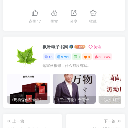
点赞
17
赞赏
分享
收藏
枫叶电子书网
关注
15
9791
0
3
63.7W+
这家伙很懒，什么都没有写...
《周梅森作品全集》[共30册]
《三生万物》宁高宁（epub+mobi+azw3+pdf）
上一篇
下一篇