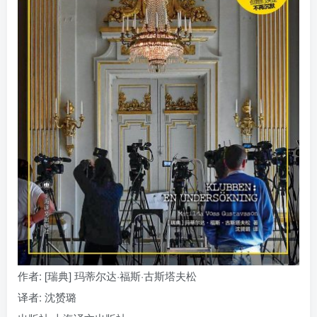
找回密码
|
免密登录
记住登录
登录
社交账号登录
作者
: [瑞典] 玛蒂尔达·福斯·古斯塔夫松
译者
: 沈赟璐