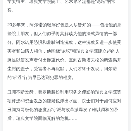
学奖得主、瑞典文学院院士、艺术界名流都是“论坛”的常
客。
20多年来，阿尔诺的轻浮好色是人尽皆知的——包括他的那
些院士朋友，但人们似乎将其解读为他的法式风情的一部
分。阿尔诺用恐惧和羞耻制造沉默，这种沉默又进一步使受
害者和知情人相信，他围绕“论坛”和瑞典文学院建立起的人
脉足以使发声者付出惨重代价。直到古斯塔夫松的调查揭开
尘封的盖子，受害者不再沉默，人们才终于发现，阿尔诺
的“轻浮”行为早已达到犯罪的程度。
丑闻不断发酵，弗罗斯滕松利用职务之便影响瑞典文学院奖
项评选和资金发放的嫌疑也浮出水面。院士们对于如何应对
丑闻持两极化的态度,保守派与改革派爆发了难以调和的矛
盾，瑞典文学院面临瓦解的危机……