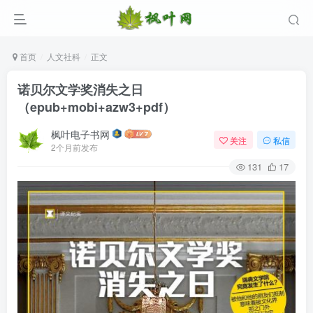
首页
人文社科
正文
诺贝尔文学奖消失之日
（epub+mobi+azw3+pdf）
枫叶电子书网
关注
私信
2个月前发布
131
17
登录
没有账号？立即注册
用户名/手机号/邮箱
登录密码