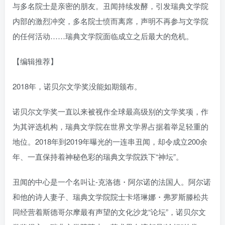
与多名院士是亲密的朋友。丑闻持续发酵，引发瑞典文学院
内部的激烈冲突，多名院士愤而离席，声明不再参与文学院
的任何活动……瑞典文学院面临成立之后最大的危机。
【编辑推荐】
2018年，诺贝尔文学奖没能如期颁布。
诺贝尔文学奖一直以来被视作全球最高级别的文学奖项，作
为其评选机构，瑞典文学院在世界文学界占据着举足轻重的
地位。2018年到2019年曝光的一连串丑闻，却令成立200余
年、一直保持着神秘色彩的瑞典文学院跌下“神坛”。
丑闻的中心是一个名叫让-克洛德・阿尔诺的法国人。阿尔诺
和他的诗人妻子、瑞典文学院院士卡塔琳娜・弗罗斯滕松共
同经营着斯德哥尔摩最有声望的文化沙龙“论坛”，诺贝尔文