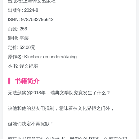
出版社:
上海译文出版社
出版年:
2024-8
ISBN:
9787532795642
页数:
256
装帧:
平装
定价:
52.00元
原作名:
Klubben: en undersökning
丛书:
译文纪实
书籍简介
无法颁奖的2018年，瑞典文学院究竟发生了什么？
被他和他的朋友们抵制，意味着被文化界拒之门外，
但她们决定不再沉默！
获瑞典书店员工协会“你的书，我们的选择”奖、年度塞尔玛