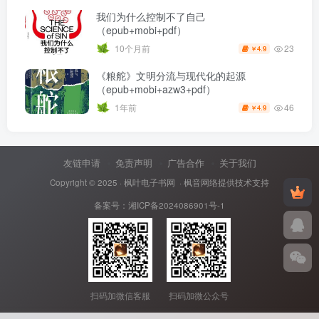
我们为什么控制不了自己
（epub+mobi+pdf）
23
10个月前
4.9
￥
《粮舵》文明分流与现代化的起源
（epub+mobi+azw3+pdf）
46
1年前
4.9
￥
友链申请
免责声明
广告合作
关于我们
Copyright © 2025 ·
枫叶电子书网
· 枫音网络提供技术支持
备案号：
湘ICP备2024086901号-1
扫码加微信客服
扫码加微公众号