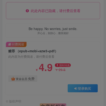
此处内容已隐藏，请付费后查看
Be happy. No worries, just smile.
开心点，别担心，微笑就好
付费阅读
赎罪 （epub+mobi+azw3+pdf）
此内容为付费阅读，请付费后查看
4.9
限时特惠
29.9
￥
￥
免费
黄金会员
登录购买
©
版权声明