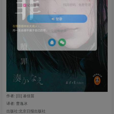
找回密码
|
免密登录
记住登录
登录
社交账号登录
作者
: [日] 凑佳苗
译者
: 曹逸冰
出版社:
北京日报出版社