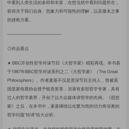
中看到人类生活的多样和丰富，在想当然中看到问题所在，
获得关于我们自身、想象力和可能性的理解，以及微末之事
的拯救力量。
————————————–
◎作品看点
★ BBC开创性哲学对谈节目《大哲学家》精彩再现。本书基
于1987年BBC哲学对谈系列之二《大哲学家》（The Great
Philosophers）。作者麦基不仅是资深节目主持人，曾被英
国皇家电视协会授予银质奖章，另著有多部哲学专著，具有
过人的哲学素养，开创了以大众媒体讲哲学的先例。《思想
家》之后，在本书中，麦基继续以化繁为简的功力将深奥的
哲学问题“转译”给大众听。
★ 融现实与历史，当代领衔哲学家画出哲学思想导览图。在