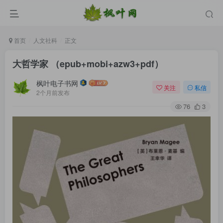
首页
人文社科
正文
大哲学家 （epub+mobi+azw3+pdf）
枫叶电子书网
关注
私信
2个月前发布
76
3
登录
没有账号？立即注册
用户名/手机号/邮箱
登录密码