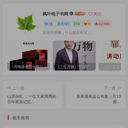
枫叶电子书网
关注
15
9791
0
3
63.6W+
这家伙很懒，什么都没有写...
《周梅森作品全集》[共30册]
《三生万物》宁高宁（epub+mobi+azw3+pdf）
上一篇
下一篇
山居杂忆 ：一位大家闺秀的
原来漫画这么有趣（共13
百年家族记忆
册）
（epub+mobi+azw3+pdf）
（epub+mobi+azw3+pdf）
相关推荐