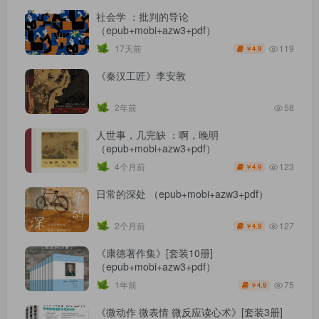
社会学 ：批判的导论
（epub+mobi+azw3+pdf）
119
17天前
4.9
￥
《秦汉工匠》李安敦
2年前
58
人世事，几完缺 ：啊，晚明
（epub+mobi+azw3+pdf）
123
4个月前
4.9
￥
日常的深处 （epub+mobi+azw3+pdf）
127
2个月前
4.9
￥
《康德著作集》[套装10册]
（epub+mobi+azw3+pdf）
75
1年前
4.9
￥
《微动作 微表情 微反应读心术》[套装3册]