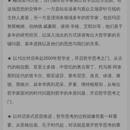
这场思想的交锋中，一方是站在读者与观众立场穿针引线的
主持人麦基，另一方是浸润各领域多年的哲学家，包括玛莎·
努斯鲍姆、伯纳德·威廉斯、彼得·辛格、艾耶尔等，他们基于
多年的研究经历，以深入浅出的方式讲述每位大哲学家的关
键问题、基本进路以及他们的思想与我们的关系。
★ 以15次对话串起2500年哲学史，开启哲学思考之门。从古
代的柏拉图、亚里士多德，中世纪的奥古斯丁、托马斯·阿奎
那到近代的笛卡尔、斯宾诺莎、莱布尼茨、洛克、休谟、康
德、黑格尔、叔本华再到尼采、罗素、维特根斯坦，从每位
哲学家面对的时代问题到哲学的本质问题，开启哲学思考之
门。
★ 以对话形式层层推进，哲学思考的过程就像答案一样重
要。从苏格拉底、孔子时代起，对话就是展开哲学思考的重